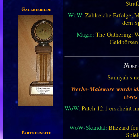
Straf
Galeriebilder
WoW:
Zahlreiche Erfolge, 
dem Sp
Magic:
The Gathering: W
Geldbörsen
________________________
News 
Samiyah's n
Werbe-Maleware wurde ident
etwas
WoW:
Patch 12.1 erscheint im
WoW-Skandal:
Blizzard feu
Partnerseiten
Spiel