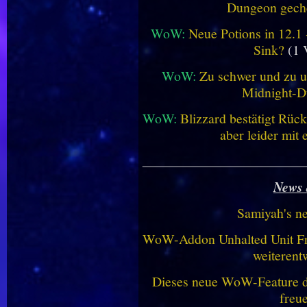
Dungeon geche
WoW:
Neue Potions in 12.1
Sink?
(1 
WoW:
Zu schwer und zu un
Midnight-
WoW:
Blizzard bestätigt Rü
aber leider mit
________________________
News 
Samiyah's n
WoW-Addon Unhalted Unit Fr
weiterent
Dieses neue WoW-Feature dü
freu