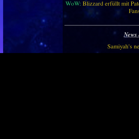
WoW:
Blizzard erfüllt mit P
Fan
________________________
News 
Samiyah's n
WoW:
Dieses neue Addon bri
WoW:
Midnight Saison 2 -
vereinf
WoW:
Top-1%-Mount enthüll
Dungeon
WoW Mobile:
Fan bringt 
WoW Housing:
Haustiere we