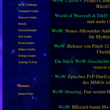
WoW Classic+:
Project Camel
Ini & Challenge-
BlizzC
Guides
Szenarien-Guides
World of Warcraft & D&D:
Klassen-Guides
und mehr
(
Berufe,
WoW:
Neues Allrounder-Addo
Farmkarten und
Haustierkämpfe -
für Mythis
Haustiere
Guide
Ruf-Guides
Event-Guides
WoW:
Release von Patch 12.1
Makro-Guides
Überbl
Erfolge-Guides
Ein Stück WoW-Geschichte 
Sonstige & Fun-
vorerst 
Guides
WoW:
Episches PvP-Duell e
des MMOs is
Medien
WoW-Housing:
Fan vereint 
Bilder/Video
Galerie
WoW:
Blizzard bannt M+-