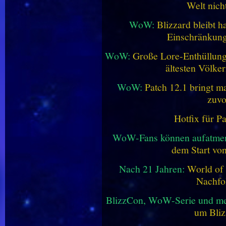
Welt nich
WoW:
Blizzard bleibt h
Einschränkung
WoW:
Große Lore-Enthüllung 
ältesten Völke
WoW:
Patch 12.1 bringt ma
zuvo
Hotfix für P
WoW-Fans können aufatme
dem Start vo
Nach 21 Jahren:
World of 
Nachfo
BlizzCon, WoW-Serie und me
um Bliz