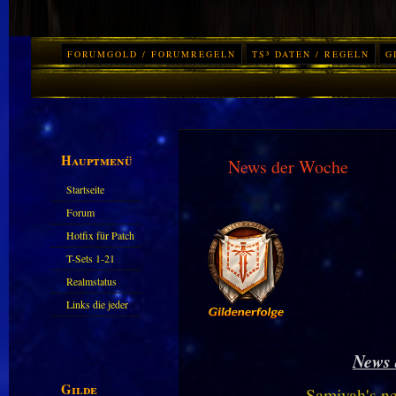
FORUMGOLD / FORUMREGELN
TS³ DATEN / REGELN
G
Hauptmenü
News der Woche
Startseite
Forum
Hotfix für Patch
11.X
T-Sets 1-21
Realmstatus
Links die jeder
kennen sollte?!
Oder nicht?
News 
Gilde
Samiyah's n