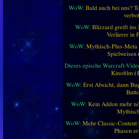
WoW:
Bald auch bei uns? 
verbo
WoW:
Blizzard greift in
Verlierer in 
WoW:
Mythisch-Plus-Meta in
Spielweisen
Dieses epische Warcraft-Vide
Kinofilm
(1
WoW:
Erst Absicht, dann Bug
Butt
WoW:
Kein Addon mehr nöt
Mythisch
WoW:
Mehr Classic-Content 
Phasen er