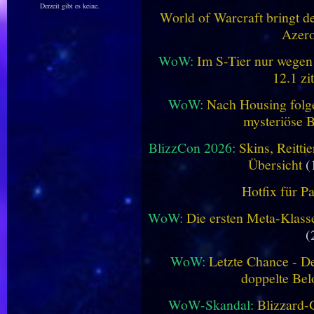
Derzeit gibt es keine.
World of Warcraft bringt de
Azero
WoW:
Im S-Tier nur wegen
12.1 zi
WoW:
Nach Housing folge
mysteriöse B
BlizzCon 2026:
Skins, Reitt
Übersicht
(
Hotfix für P
WoW:
Die ersten Meta-Klasse
(
WoW:
Letzte Chance - D
doppelte Be
WoW-Skandal:
Blizzard-