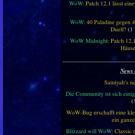
WoW:
Patch 12.1 lässt ein
WoW:
40 Paladine gegen 4
Duell?
(1 
WoW Midnight:
Patch 12.
Häus
________________________
News 
Samiyah's n
Die Community ist sich einig
(
WoW-Bug erschafft eine klei
ein ganze
Blizzard will WoW:
Classic 