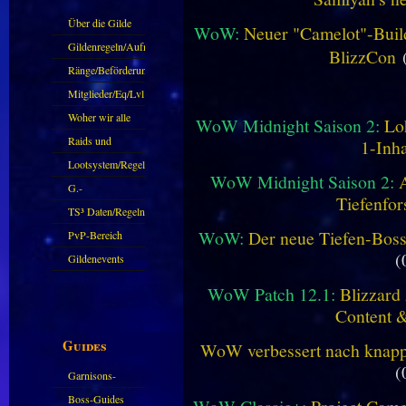
Über die Gilde
WoW:
Neuer "Camelot"-Build
(DAW)
Gildenregeln/Aufnahme
BlizzCon
(
Ränge/Beförderungen
Mitglieder/Eq/Lvl
Woher wir alle
WoW Midnight Saison 2:
Lo
kommen.
Raids und
1-Inha
Zubehör
Lootsystem/Regeln
WoW Midnight Saison 2:
G.-
Tiefenfor
Sparkasse/Goldleihen
TS³ Daten/Regeln
WoW:
Der neue Tiefen-Bos
PvP-Bereich
(
Gildenevents
WoW Patch 12.1:
Blizzard 
Content 
Guides
WoW verbessert nach knapp 
(
Garnisons-
Guides
Boss-Guides