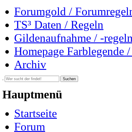
Forumgold / Forumregel
TS³ Daten / Regeln
Gildenaufnahme / -regel
Homepage Farblegende /
Archiv
.
Suchen
Hauptmenü
Startseite
Forum