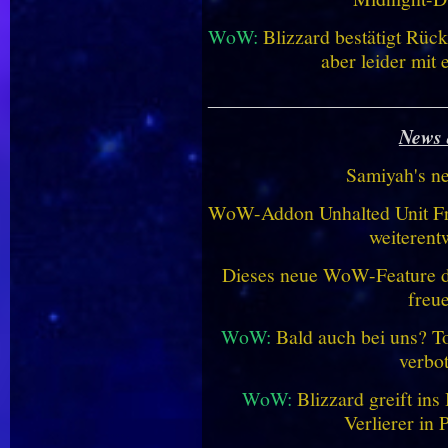
WoW:
Blizzard bestätigt Rü
aber leider mit
________________________
News 
Samiyah's n
WoW-Addon Unhalted Unit Fr
weiterent
Dieses neue WoW-Feature dü
freu
WoW:
Bald auch bei uns? 
verbo
WoW:
Blizzard greift in
Verlierer in 