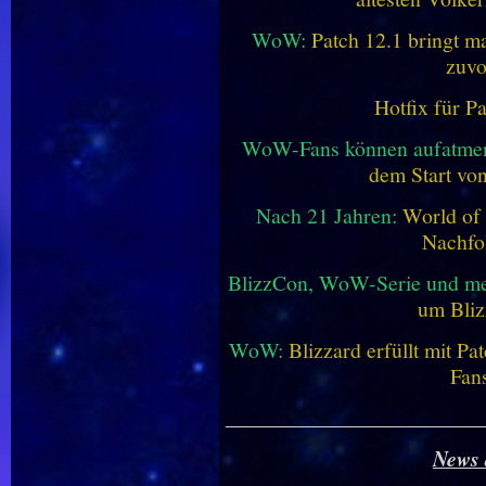
WoW:
Patch 12.1 bringt ma
zuvo
Hotfix für P
WoW-Fans können aufatme
dem Start vo
Nach 21 Jahren:
World of 
Nachfo
BlizzCon, WoW-Serie und me
um Bliz
WoW:
Blizzard erfüllt mit P
Fan
________________________
News 