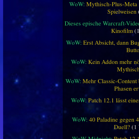
WoW:
Mythisch-Plus-Meta in
Spielweisen
Dieses epische Warcraft-Vide
Kinofilm
(1
WoW:
Erst Absicht, dann Bug
Butt
WoW:
Kein Addon mehr nöt
Mythisch
WoW:
Mehr Classic-Content 
Phasen er
WoW:
Patch 12.1 lässt ein
WoW:
40 Paladine gegen 4
Duell?
(1 
WoW Midnight:
Patch 12.