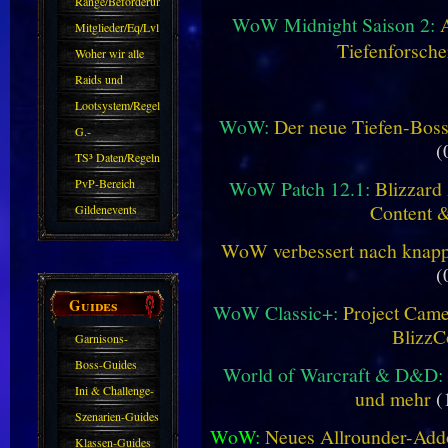
Ränge/Beförderungen
WoW Midnight Saison 2:
Mitglieder/Eq/Lvl
Tiefenforsche
Woher wir alle
kommen.
Raids und
Zubehör
Lootsystem/Regeln
WoW:
Der neue Tiefen-Bos
G.-
(
Sparkasse/Goldleihen
TS³ Daten/Regeln
WoW Patch 12.1:
Blizzard 
PvP-Bereich
Content 
Gildenevents
WoW verbessert nach knapp 
(
Guides
WoW Classic+:
Project Camel
BlizzC
Garnisons-
Guides
Boss-Guides
World of Warcraft & D&D:
Ini & Challenge-
und mehr
(
Guides
Szenarien-Guides
WoW:
Neues Allrounder-Addo
Klassen-Guides