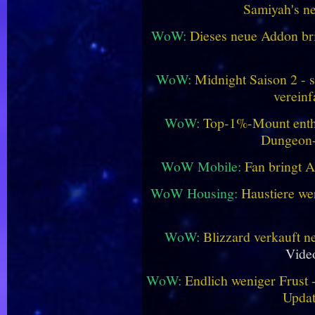
Samiyah's n
WoW:
Dieses neue Addon bri
WoW:
Midnight Saison 2 -
vereinf
WoW:
Top-1%-Mount enthüll
Dungeon
WoW Mobile:
Fan bringt 
WoW Housing:
Haustiere we
WoW:
Blizzard verkauft 
Vide
WoW:
Endlich weniger Frust -
Updat