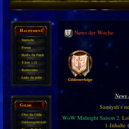
Hauptmenü
News der Woche
Startseite
Forum
Hotfix für Patch
11.X
T-Sets 1-21
Realmstatus
Links die jeder
kennen sollte?!
Oder nicht?
News 
Gilde
Samiyah's n
Über die Gilde
WoW Midnight Saison 2:
Lo
(DAW)
Gildenregeln/Aufnahme
1-Inhalte
(