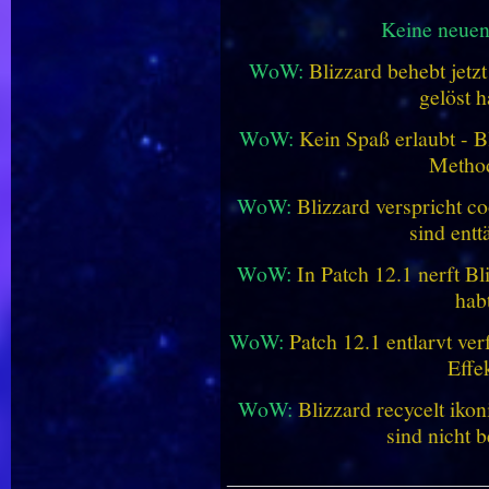
Keine neue
WoW:
Blizzard behebt jetz
gelöst h
WoW:
Kein Spaß erlaubt - Bl
Metho
WoW:
Blizzard verspricht co
sind entt
WoW:
In Patch 12.1 nerft B
hab
WoW:
Patch 12.1 entlarvt ve
Effe
WoW:
Blizzard recycelt iko
sind nicht b
________________________