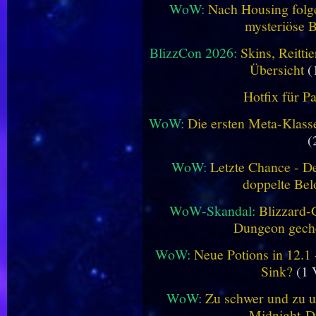
WoW:
Nach Housing folge
mysteriöse B
BlizzCon 2026:
Skins, Reitt
Übersicht
(
Hotfix für P
WoW:
Die ersten Meta-Klasse
(
WoW:
Letzte Chance - D
doppelte Be
WoW-Skandal:
Blizzard-
Dungeon geche
WoW:
Neue Potions in 12.1
Sink?
(1 
WoW:
Zu schwer und zu un
Midnight-