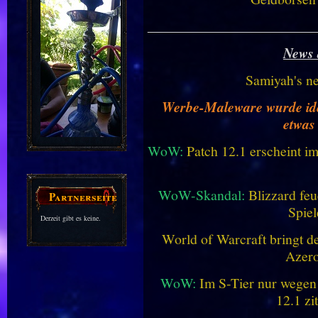
________________________
News 
Samiyah's n
Werbe-Maleware wurde ident
etwas
WoW:
Patch 12.1 erscheint im
WoW-Skandal:
Blizzard feu
Partnerseiten
Spiel
Derzeit gibt es keine.
World of Warcraft bringt de
Azero
WoW:
Im S-Tier nur wegen
12.1 zi