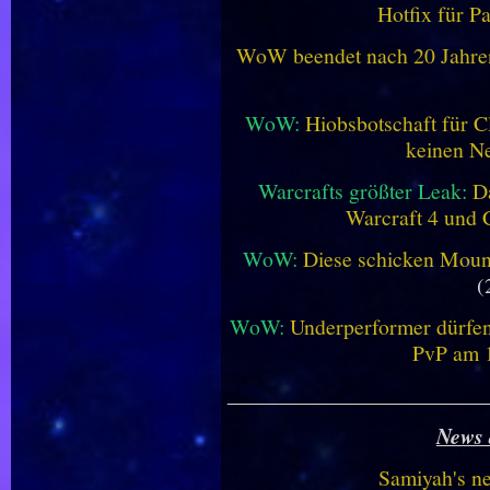
Hotfix für P
WoW beendet nach 20 Jahren 
WoW:
Hiobsbotschaft für C
keinen Ne
Warcrafts größter Leak:
D
Warcraft 4 und 
WoW:
Diese schicken Mount
(
WoW:
Underperformer dürfen
PvP am 1
________________________
News 
Samiyah's n