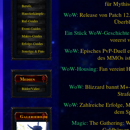
für Mythis
Berufe,
WoW:
Release von Patch 12.1
Farmkarten und
Haustierkämpfe -
Überbl
Haustiere
Guide
Ruf-Guides
Event-Guides
Ein Stück WoW-Geschichte 
Makro-Guides
vorerst 
Erfolge-Guides
WoW:
Episches PvP-Duell e
Sonstige & Fun-
des MMOs is
Guides
WoW-Housing:
Fan vereint 
Medien
WoW:
Blizzard bannt M+-
Bilder/Video
Straf
Galerie
WoW:
Zahlreiche Erfolge, 
dem Sp
Galeriebilder
Magic:
The Gathering: W
Geldbörsen