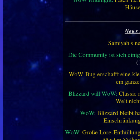
Häus
________________________
News 
Samiyah's n
Die Community ist sich einig
(
WoW-Bug erschafft eine klei
ein ganze
Blizzard will WoW:
Classic 
Welt nich
WoW:
Blizzard bleibt h
Einschränkung
WoW:
Große Lore-Enthüllung 
ältesten Völke