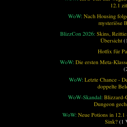
12.1 zi
WoW:
Nach Housing folge
mysteriöse B
BlizzCon 2026:
Skins, Reitt
Übersicht
(
Hotfix für P
WoW:
Die ersten Meta-Klasse
(
WoW:
Letzte Chance - D
doppelte Be
WoW-Skandal:
Blizzard-
Dungeon geche
WoW:
Neue Potions in 12.1
Sink?
(1 