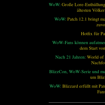
WoW:
Große Lore-Enthüllung 
ältesten Völke
WoW:
Patch 12.1 bringt ma
zuvo
Hotfix für P
WoW-Fans können aufatme
dem Start vo
Nach 21 Jahren:
World of 
Nachfo
BlizzCon, WoW-Serie und me
um Bliz
WoW:
Blizzard erfüllt mit P
Fan
________________________