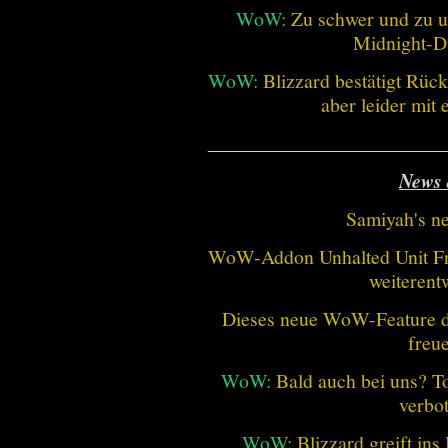
WoW:
Zu schwer und zu un
Midnight-
WoW:
Blizzard bestätigt Rü
aber leider mit
________________________
News 
Samiyah's n
WoW-Addon Unhalted Unit Fr
weiterent
Dieses neue WoW-Feature dü
freu
WoW:
Bald auch bei uns? 
verbo
WoW:
Blizzard greift in