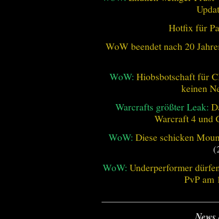
Updat
Hotfix für P
WoW beendet nach 20 Jahren 
WoW:
Hiobsbotschaft für C
keinen Ne
Warcrafts größter Leak:
D
Warcraft 4 und 
WoW:
Diese schicken Mount
(
WoW:
Underperformer dürfen
PvP am 1
________________________
News 