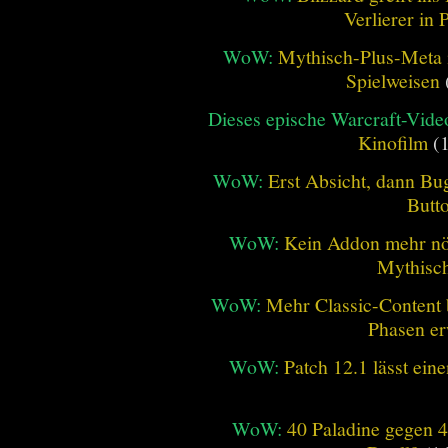
Verlierer in 
WoW:
Mythisch-Plus-Meta in
Spielweisen
Dieses epische Warcraft-Vide
Kinofilm
(1
WoW:
Erst Absicht, dann Bug
Butt
WoW:
Kein Addon mehr nöt
Mythisch
WoW:
Mehr Classic-Content 
Phasen er
WoW:
Patch 12.1 lässt ein
WoW:
40 Paladine gegen 4