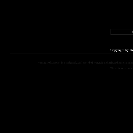
Copyright by D
Warlords of Draenor is a trademark, and World of Warcraft and Blizzard Entertainment
This site is in no 