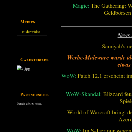
Guides
Magic:
The Gathering: W
Geldbörsen
Medien
________________________
Bilder/Video
News 
Galerie
Samiyah's n
Werbe-Maleware wurde ident
Galeriebilder
etwas
WoW:
Patch 12.1 erscheint im
WoW-Skandal:
Blizzard feu
Partnerseiten
Spiel
Derzeit gibt es keine.
World of Warcraft bringt de
Azero
WoW:
Im S-Tier nur wegen