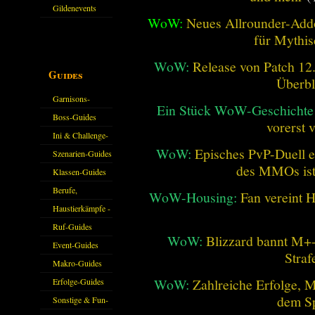
Gildenevents
WoW:
Neues Allrounder-Addo
für Mythis
WoW:
Release von Patch 12.1
Guides
Überbl
Garnisons-
Ein Stück WoW-Geschichte 
Guides
Boss-Guides
vorerst 
Ini & Challenge-
WoW:
Episches PvP-Duell e
Guides
Szenarien-Guides
des MMOs is
Klassen-Guides
Berufe,
WoW-Housing:
Fan vereint 
Farmkarten und
Haustierkämpfe -
Haustiere
Guide
Ruf-Guides
WoW:
Blizzard bannt M+-
Event-Guides
Straf
Makro-Guides
WoW:
Zahlreiche Erfolge, 
Erfolge-Guides
dem Sp
Sonstige & Fun-