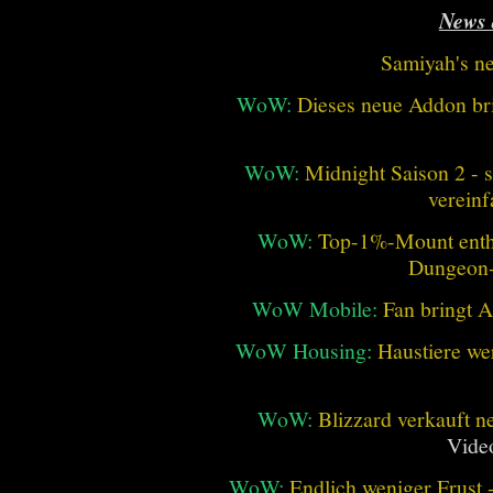
News 
Samiyah's n
WoW:
Dieses neue Addon bri
WoW:
Midnight Saison 2 -
vereinf
WoW:
Top-1%-Mount enthüll
Dungeon
WoW Mobile:
Fan bringt 
WoW Housing:
Haustiere we
WoW:
Blizzard verkauft 
Vide
WoW:
Endlich weniger Frust -