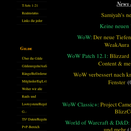
News 
11.X
T-Sets 1-21
Realmstatus
Samiyah's n
Links die jeder
Keine neuen
kennen sollte?!
Oder nicht?
WoW:
Der neue Tiefe
WeakAura
Gilde
WoW Patch 12.1:
Blizzard 
Über die Gilde
Content & me
(DAW)
Gildenregeln/Aufnahme
WoW verbessert nach kna
Ränge/Beförderungen
Fenster
(
Mitglieder/Eq/Lvl
Woher wir alle
kommen.
Raids und
WoW Classic+:
Project Camel
Zubehör
Lootsystem/Regeln
BlizzC
G.-
Sparkasse/Goldleihen
TS³ Daten/Regeln
World of Warcraft & D&D:
PvP-Bereich
und mehr
(