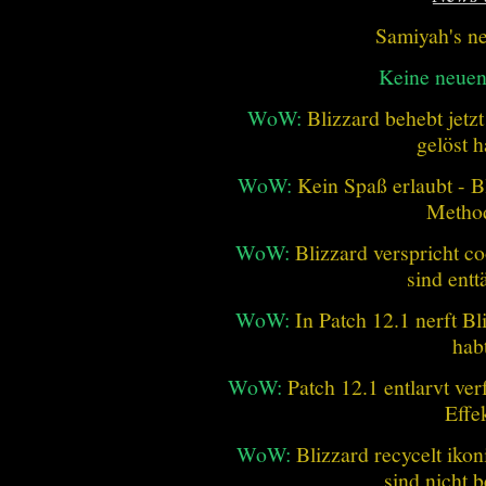
Samiyah's n
Keine neue
WoW:
Blizzard behebt jetz
gelöst h
WoW:
Kein Spaß erlaubt - Bl
Metho
WoW:
Blizzard verspricht co
sind entt
WoW:
In Patch 12.1 nerft B
hab
WoW:
Patch 12.1 entlarvt ve
Effe
WoW:
Blizzard recycelt iko
sind nicht b