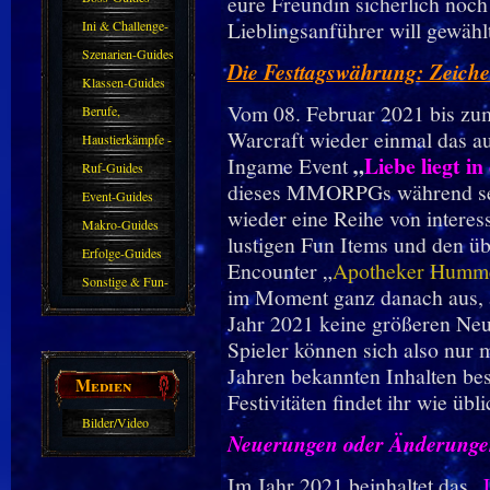
eure Freundin sicherlich noch
Lieblingsanführer will gewählt
Ini & Challenge-
Guides
Szenarien-Guides
Die Festtagswährung: Zeiche
Klassen-Guides
Vom 08. Februar 2021 bis zum
Berufe,
Warcraft wieder einmal das au
Farmkarten und
Haustierkämpfe -
„
Liebe liegt in
Ingame Event
Haustiere
Guide
Ruf-Guides
dieses MMORPGs während sein
Event-Guides
wieder eine Reihe von interes
Makro-Guides
lustigen Fun Items und den ü
Erfolge-Guides
Encounter „
Apotheker Humm
Sonstige & Fun-
im Moment ganz danach aus, al
Guides
Jahr 2021 keine größeren Neue
Spieler können sich also nur 
Jahren bekannten Inhalten bes
Medien
Festivitäten findet ihr wie übl
Bilder/Video
Neuerungen oder Änderungen
Galerie
Im Jahr 2021 beinhaltet das „