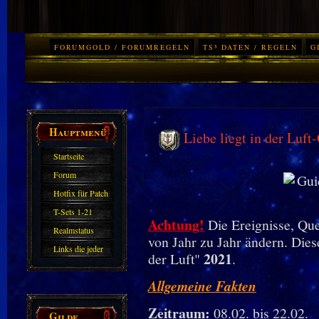
FORUMGOLD / FORUMREGELN
TS³ DATEN / REGELN
G
Hauptmenü
Liebe liegt in der Luft
Startseite
Forum
Hotfix für Patch
11.X
T-Sets 1-21
Achtung!
Die Ereignisse, Que
Realmstatus
von Jahr zu Jahr ändern. Diese
Links die jeder
2021
der Luft"
.
kennen sollte?!
Allgemeine Fakten
Oder nicht?
Zeitraum:
08.02. bis 22.02.
Gilde