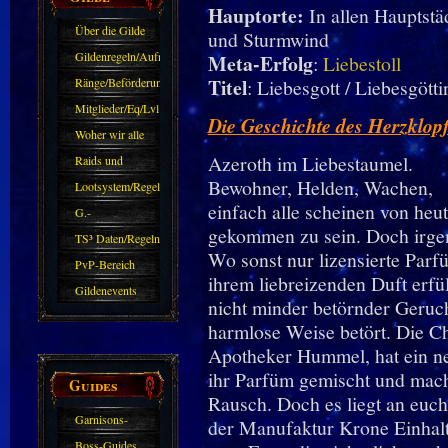
Hauptorte:
In allen Hauptstä
Über die Gilde
und Sturmwind
(DAW)
Gildenregeln/Aufnahme
Meta-Erfolg
:
Liebestoll
Titel
Ränge/Beförderungen
: Liebesgott / Liebesgötti
Mitglieder/Eq/Lvl
Die Geschichte des Herzklop
Woher wir alle
Azeroth im Liebestaumel.
kommen.
Raids und
Bewohner, Helden, Wachen,
Zubehör
Lootsystem/Regeln
einfach alle scheinen von he
G.-
gekommen zu sein. Doch irgen
Sparkasse/Goldleihen
TS³ Daten/Regeln
Wo sonst nur lizensierte Parf
PvP-Bereich
ihrem liebreizenden Duft erfül
Gildenevents
nicht minder betörnder Geruch
harmlose Weise betört. Die 
Apotheker Hummel, hat ein n
ihr Parfüm gemischt und mach
Guides
Rausch. Doch es liegt an euc
Garnisons-
der Manufaktur Krone Einhalt
Guides
Boss-Guides