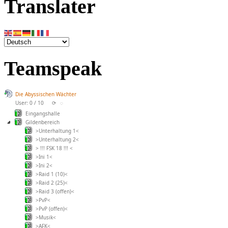
Translater
Teamspeak
Die Abyssischen Wächter
User: 0 / 10
⟳
◌
Eingangshalle
Gildenbereich
>Unterhaltung 1<
>Unterhaltung 2<
> !!! FSK 18 !!! <
>Ini 1<
>Ini 2<
>Raid 1 (10)<
>Raid 2 (25)<
>Raid 3 (offen)<
>PvP<
>PvP (offen)<
>Musik<
>AFK<