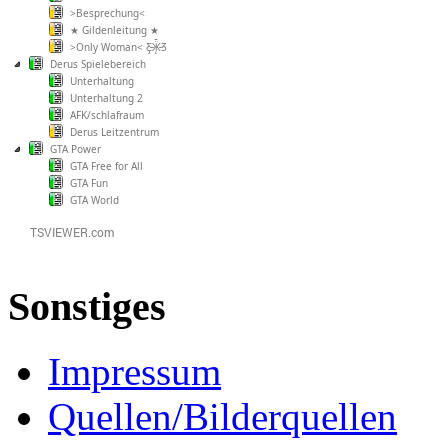
>Besprechung<
★ Gildenleitung ★
>Only Woman< Ƹ̵̡Ӝ̵̨̄Ʒ
Derus Spielebereich
Unterhaltung
Unterhaltung 2
AFK/schlafraum
Derus Leitzentrum
GTA Power
GTA Free for All
GTA Fun
GTA World
Sonstiges
Impressum
Quellen/Bilderquellen