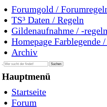
Forumgold / Forumregel
TS³ Daten / Regeln
Gildenaufnahme / -regel
Homepage Farblegende /
Archiv
.
Suchen
Hauptmenü
Startseite
Forum