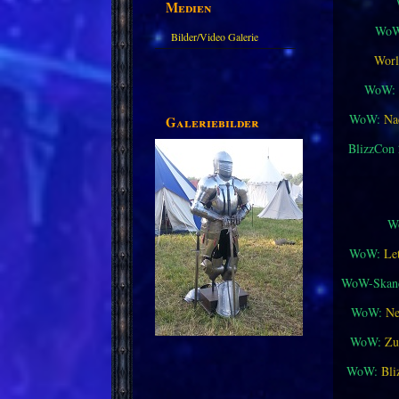
Medien
WoW
Bilder/Video Galerie
Worl
WoW:
WoW:
Na
Galeriebilder
BlizzCon
W
WoW:
Le
WoW-Skand
WoW:
Ne
WoW:
Zu
WoW:
Bli