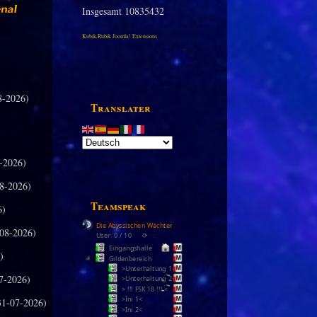
Insgesamt
10835432
Kubik-Rubik Joomla! Extensions
8-2026)
Translater
-2026)
8-2026)
Teamspeak
6)
Die Abyssischen Wächter
08-2026)
User: 0 / 10
⟳
◌
Eingangshalle
)
Gildenbereich
>Unterhaltung 1<
7-2026)
>Unterhaltung 2<
> !!! FSK 18 !!! <
>Ini 1<
31-07-2026)
>Ini 2<