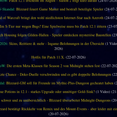
WoW:
Patch 12.1 erscheint im August - Saison 2 folgt kurz darauf
(24-07-2026
-Skandal:
Blizzard feuert Game Master und bestraft beteiligte Spieler
(24-07-
d of Warcraft bringt den wohl niedlichsten Internet-Star nach Azeroth
(24-07-
Im S-Tier nur wegen Bugs? Eine Spielweise muss bis Patch 12.1 zittern
(23-07
ch Housing folgen Gilden-Hallen - Spieler entdecken mysteriöse Baustellen
(23
 2026:
Skins, Reittiere & mehr - Ingame-Belohnungen in der Übersicht
(1 Vide
2026)
Hotfix für Patch 11.X.
(22-07-2026)
oW:
Die ersten Meta-Klassen für Season 2 von Midnight stehen fest
(22-07-20
tzte Chance - Deko-Duelle verschwinden und es gibt doppelte Belohnungen
(22
al:
Blizzard-GM soll für Freunde im Mythic-Plus-Dungeon gecheatet haben
(2
ue Potions in 12.1 - starkes Upgrade oder unnötiger Gold-Sink?
(1 Video) (21
 schwer und zu unübersichtlich - Blizzard überarbeitet Midnight-Dungeons
(20
zzard bestätigt Rückkehr von Remix und des Mount-Events - aber leider mit e
(20-07-2026)