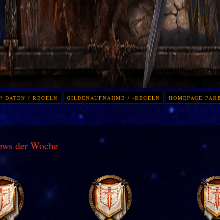
³ DATEN / REGELN
GILDENAUFNAHME / -REGELN
HOMEPAGE FAR
ews der Woche