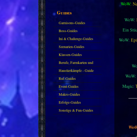
WoW:
Ne
Guides
WoW:
Garnisons-Guides
Ein Stü
Boss-Guides
Ini & Challenge-Guides
WoW:
Epi
Szenarien-Guides
Klassen-Guides
Berufe, Farmkarten und
W
Haustiere
Haustierkämpfe - Guide
WoW:
Ruf-Guides
Magic:
Event-Guides
Makro-Guides
___
Erfolge-Guides
Sonstige & Fun-Guides
Werb