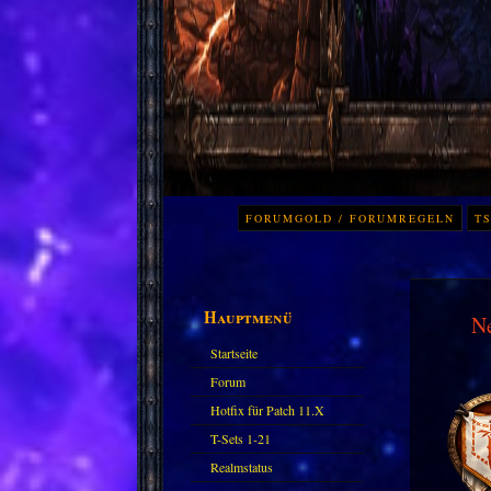
FORUMGOLD / FORUMREGELN
TS
Hauptmenü
N
Startseite
Forum
Hotfix für Patch 11.X
T-Sets 1-21
Realmstatus