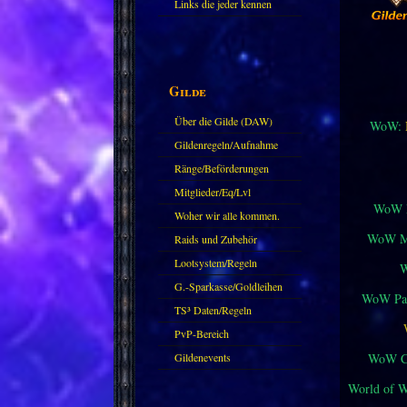
Links die jeder kennen
sollte?! Oder nicht?
Gilde
Über die Gilde (DAW)
WoW:
Gildenregeln/Aufnahme
Ränge/Beförderungen
Mitglieder/Eq/Lvl
WoW M
Woher wir alle kommen.
WoW Mi
Raids und Zubehör
Lootsystem/Regeln
G.-Sparkasse/Goldleihen
WoW Pat
TS³ Daten/Regeln
PvP-Bereich
WoW Cl
Gildenevents
World of 