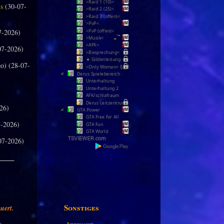
>Raid 1 (10)<
us
(30-07-
>Raid 2 (25)<
>Raid 3 (offen)<
>PvP<
7-2026)
>PvP (offen)<
>Musik<
>AFK<
07-2026)
>Besprechung<
★ Gildenleitung ★
o) (28-07-
>Only Woman< Ƹ̵̡Ӝ̵̨̄Ʒ
Derus Spielebereich
Unterhaltung
Unterhaltung 2
AFK/schlafraum
Derus Leitzentrum
26)
GTA Power
GTA Free for All
-2026)
GTA Fun
GTA World
07-2026)
_____
Sonstiges
uert.