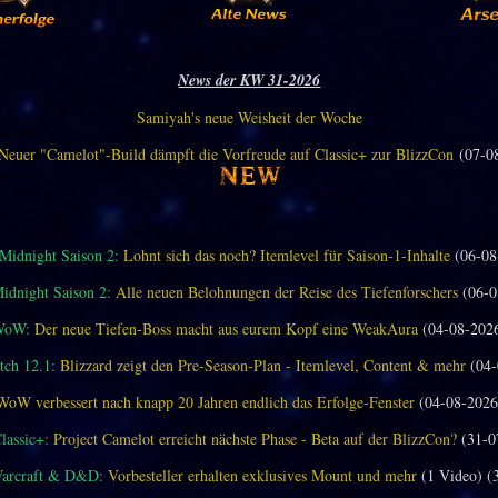
News der KW 31-2026
Samiyah's neue Weisheit der Woche
Neuer "Camelot"-Build dämpft die Vorfreude auf Classic+ zur BlizzCon
(07-0
idnight Saison 2:
Lohnt sich das noch? Itemlevel für Saison-1-Inhalte
(06-08
dnight Saison 2:
Alle neuen Belohnungen der Reise des Tiefenforschers
(06-0
WoW:
Der neue Tiefen-Boss macht aus eurem Kopf eine WeakAura
(04-08-202
ch 12.1:
Blizzard zeigt den Pre-Season-Plan - Itemlevel, Content & mehr
(04-
WoW verbessert nach knapp 20 Jahren endlich das Erfolge-Fenster
(04-08-2026
assic+:
Project Camelot erreicht nächste Phase - Beta auf der BlizzCon?
(31-0
Warcraft & D&D:
Vorbesteller erhalten exklusives Mount und mehr
(1 Video) (