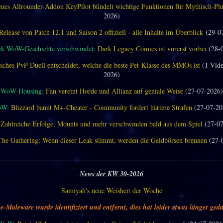
ues Allrounder-Addon KeyPilot bündelt wichtige Funktionen für Mythisch-Pl
2026)
Release von Patch 12.1 und Saison 2 offiziell - alle Inhalte im Überblick
(29-0
ck WoW-Geschichte verschwindet:
Dark Legacy Comics ist vorerst vorbei
(28-
sches PvP-Duell entscheidet, welche die beste Pet-Klasse des MMOs ist
(1 Vide
2026)
WoW-Housing:
Fan vereint Horde und Allianz auf geniale Weise
(27-07-2026)
oW:
Blizzard bannt M+-Cheater - Community fordert härtere Strafen
(27-07-20
Zahlreiche Erfolge, Mounts und mehr verschwinden bald aus dem Spiel
(27-07
The Gathering: Wenn dieser Leak stimmt, werden die Geldbörsen brennen
(27-
________________________________________________________________
News der KW 30-2026
Samiyah's neue Weisheit der Woche
e-Maleware wurde identifiziert und entfernt, dies hat leider etwas länger geda