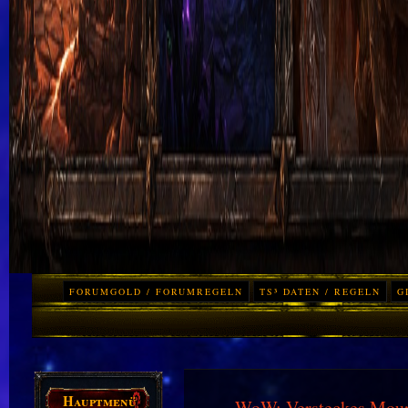
FORUMGOLD / FORUMREGELN
TS³ DATEN / REGELN
G
Hauptmenü
WoW: Versteckes Mount 