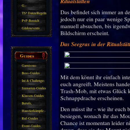
Ritualstätten
G.-
Das befindet sich immer an den
Sparkasse/Goldleihen
TS³ Daten/Regeln
jedoch nur ein paar wenige Sp
PvP-Bereich
manuell absuchen, bis irgend
Gildenevents
Bildschirm erscheint.
Das Seegras in der Ritualstät
Guides
Garnisons-
Guides
Boss-Guides
Mit dem könnt ihr einfach int
Ini & Challenge-
euch angreift. Meistens handel
Guides
Szenarien-Guides
Trash-Mob, mit etwas Glück k
Klassen-Guides
Schnappdrache erscheinen.
Berufe,
Den müsst ihr - wie ihr euch 
Farmkarten und
Haustierkämpfe -
besiegen, wonach ihr das Mou
Haustiere
Guide
Ruf-Guides
Chance ist momentan leider ni
Event-Guides
davon, dass sie das Mount nic