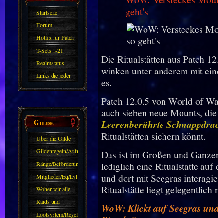
geht's
Startseite
Forum
Hotfix für Patch
11.X
T-Sets 1-21
Die Ritualstätten aus Patch 1
Realmstatus
winken unter anderem mit ei
Links die jeder
es.
kennen sollte?!
Patch 12.0.5 von World of Wa
Oder nicht?
auch sieben neue Mounts, die
Gilde
Leerenberührte Schnappdra
Ritualstätten sichern könnt.
Über die Gilde
(DAW)
Gildenregeln/Aufnahme
Das ist im Großen und Ganzen
Ränge/Beförderungen
lediglich eine Ritualstätte au
und dort mit Seegras interagi
Mitglieder/Eq/Lvl
Ritualstätte liegt gelegentlich
Woher wir alle
kommen.
Raids und
WoW: Klickt auf Seegras und 
Zubehör
Lootsystem/Regeln