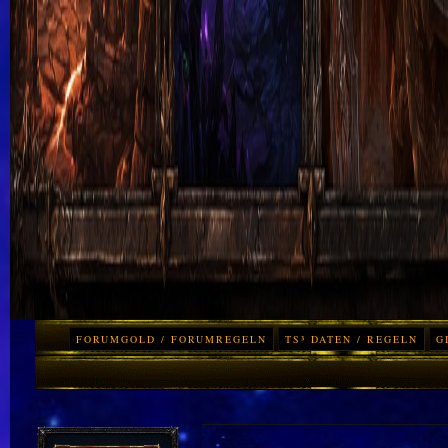
FORUMGOLD / FORUMREGELN
TS³ DATEN / REGELN
G