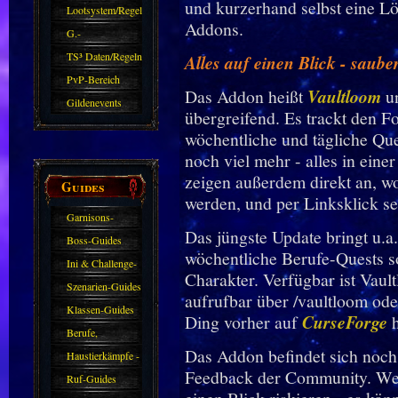
und kurzerhand selbst eine L
Zubehör
Lootsystem/Regeln
Addons.
G.-
Sparkasse/Goldleihen
TS³ Daten/Regeln
Alles auf einen Blick - saube
PvP-Bereich
Das Addon heißt
Vaultloom
un
Gildenevents
übergreifend. Es trackt den Fo
wöchentliche und tägliche Qu
noch viel mehr - alles in eine
zeigen außerdem direkt an, 
Guides
werden, und per Linksklick se
Garnisons-
Das jüngste Update bringt u.a
Guides
Boss-Guides
wöchentliche Berufe-Quests s
Ini & Challenge-
Charakter. Verfügbar ist Vau
Guides
Szenarien-Guides
aufrufbar über /vaultloom oder
Klassen-Guides
Ding vorher auf
CurseForge
h
Berufe,
Das Addon befindet sich noch
Farmkarten und
Haustierkämpfe -
Feedback der Community. Wer m
Haustiere
Guide
Ruf-Guides