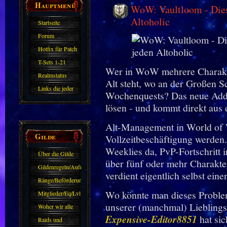
Hauptmenü
WoW: Vaultloom - Dies
Altoholic
Startseite
Forum
Hotfix für Patch
11.X
T-Sets 1-21
Wer in WoW mehrere Charakte
Realmstatus
Alt steht, wo an der Großen 
Links die jeder
Wochenquests? Das neue Addo
kennen sollte?!
lösen - und kommt direkt aus
Oder nicht?
Alt-Management in World of W
Gilde
Vollzeitbeschäftigung werden
Weeklies da, PvP-Fortschritt
Über die Gilde
über fünf oder mehr Charakte
(DAW)
Gildenregeln/Aufnahme
verdient eigentlich selbst eine
Ränge/Beförderungen
Wo könnte man dieses Problem
Mitglieder/Eq/Lvl
unserer (manchmal) Lieblings
Woher wir alle
Expensive-Editor8851
hat si
kommen.
Raids und