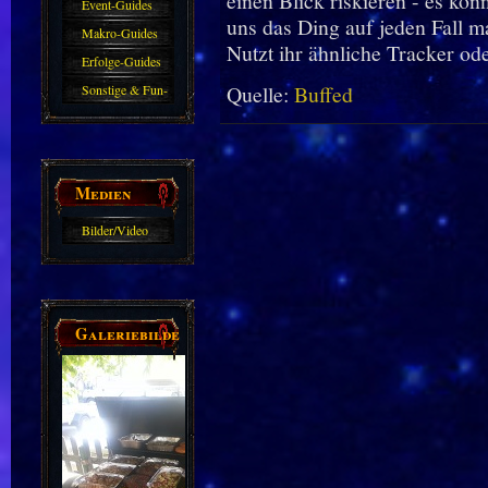
einen Blick riskieren - es kön
Event-Guides
uns das Ding auf jeden Fall m
Makro-Guides
Nutzt ihr ähnliche Tracker o
Erfolge-Guides
Quelle:
Buffed
Sonstige & Fun-
Guides
Medien
Bilder/Video
Galerie
Galeriebilder