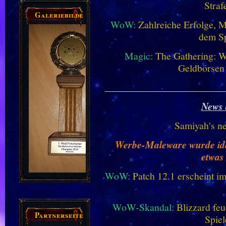
Straf
Galeriebilder
WoW:
Zahlreiche Erfolge, 
dem Sp
Magic:
The Gathering: W
Geldbörsen
________________________
News 
Samiyah's n
Werbe-Maleware wurde ident
etwas
WoW:
Patch 12.1 erscheint im
WoW-Skandal:
Blizzard feu
Partnerseiten
Spiel