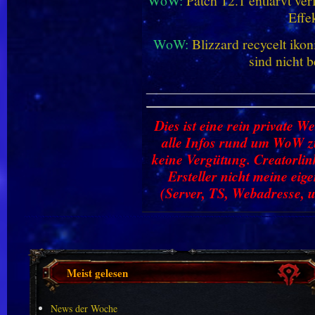
WoW:
Patch 12.1 entlarvt ve
Effe
WoW:
Blizzard recycelt iko
sind nicht b
________________________
Dies ist eine rein private We
alle Infos rund um WoW zu
keine Vergütung. Creatorlin
Ersteller nicht meine ei
(Server, TS, Webadresse, u
Meist gelesen
News der Woche