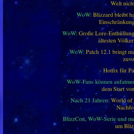
Welt nich
WoW:
Blizzard bleibt h
Einschränkung
WoW:
Große Lore-Enthüllung 
ältesten Völke
WoW:
Patch 12.1 bringt ma
zuvo
Hotfix für P
WoW-Fans können aufatme
dem Start vo
Nach 21 Jahren:
World of 
Nachfo
BlizzCon, WoW-Serie und me
um Bliz