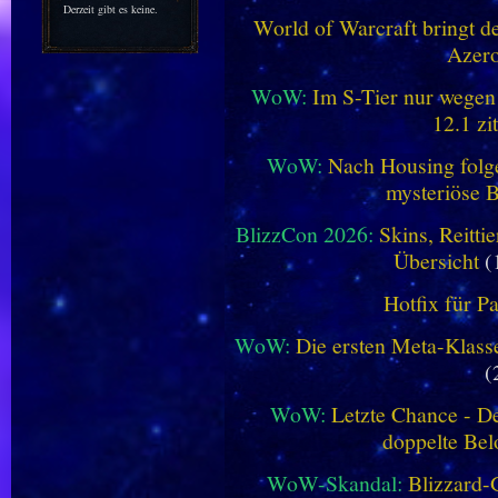
Derzeit gibt es keine.
World of Warcraft bringt de
Azero
WoW:
Im S-Tier nur wegen
12.1 zi
WoW:
Nach Housing folge
mysteriöse B
BlizzCon 2026:
Skins, Reitt
Übersicht
(
Hotfix für P
WoW:
Die ersten Meta-Klasse
(
WoW:
Letzte Chance - D
doppelte Be
WoW-Skandal:
Blizzard-