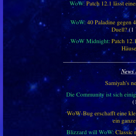
WoW:
Patch 12.1 lässt ein
WoW:
40 Paladine gegen 4
Duell?
(1 
WoW Midnight:
Patch 12.
Häus
________________________
News 
Samiyah's n
Die Community ist sich einig
(
WoW-Bug erschafft eine klei
ein ganze
Blizzard will WoW:
Classic 