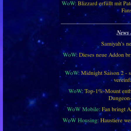
WoW:
Blizzard erfüllt mit P
Fan
________________________
News 
Samiyah's n
WoW:
Dieses neue Addon bri
WoW:
Midnight Saison 2 -
vereinf
WoW:
Top-1%-Mount enthüll
Dungeon
WoW Mobile:
Fan bringt 
WoW Housing:
Haustiere we