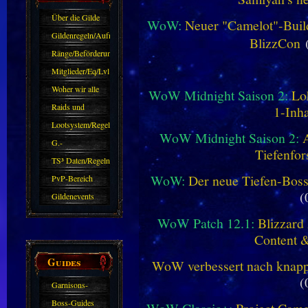
Über die Gilde
WoW:
Neuer "Camelot"-Build
(DAW)
Gildenregeln/Aufnahme
BlizzCon
(
Ränge/Beförderungen
Mitglieder/Eq/Lvl
Woher wir alle
WoW Midnight Saison 2:
Lo
kommen.
Raids und
1-Inha
Zubehör
Lootsystem/Regeln
WoW Midnight Saison 2:
G.-
Tiefenfor
Sparkasse/Goldleihen
TS³ Daten/Regeln
WoW:
Der neue Tiefen-Bos
PvP-Bereich
(
Gildenevents
WoW Patch 12.1:
Blizzard 
Content 
Guides
WoW verbessert nach knapp 
(
Garnisons-
Guides
Boss-Guides