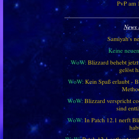
PvP am 1
________________________
News 
Samiyah's n
Keine neue
WoW:
Blizzard behebt jetz
gelöst h
WoW:
Kein Spaß erlaubt - Bl
Metho
WoW:
Blizzard verspricht co
sind entt
WoW:
In Patch 12.1 nerft B
hab