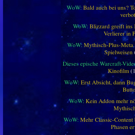
WoW:
Bald auch bei uns? 
verbo
WoW:
Blizzard greift in
Verlierer in 
WoW:
Mythisch-Plus-Meta in
Spielweisen
Dieses epische Warcraft-Vide
Kinofilm
(1
WoW:
Erst Absicht, dann Bug
Butt
WoW:
Kein Addon mehr nöt
Mythisch
WoW:
Mehr Classic-Content 
Phasen er