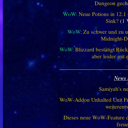
Dungeon geche
WoW:
Neue Potions in 12.1
Sink?
(1 
WoW:
Zu schwer und zu un
Midnight-
WoW:
Blizzard bestätigt Rü
aber leider mit
________________________
News 
Samiyah's n
WoW-Addon Unhalted Unit Fr
weiterent
Dieses neue WoW-Feature dü
freu