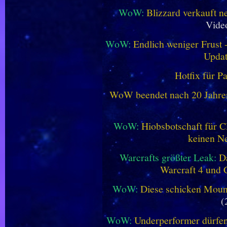
WoW:
Blizzard verkauft 
Vide
WoW:
Endlich weniger Frust -
Updat
Hotfix für P
WoW beendet nach 20 Jahren 
WoW:
Hiobsbotschaft für C
keinen Ne
Warcrafts größter Leak:
D
Warcraft 4 und 
WoW:
Diese schicken Mount
(
WoW:
Underperformer dürfen