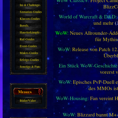
WoW Classic+:
Project Camel
Ini & Challenge-
BlizzC
Guides
Szenarien-Guides
World of Warcraft & D&D:
Klassen-Guides
und mehr
(
Berufe,
WoW:
Neues Allrounder-Addo
Farmkarten und
Haustierkämpfe -
für Mythis
Haustiere
Guide
Ruf-Guides
Event-Guides
WoW:
Release von Patch 12.1
Makro-Guides
Überbl
Erfolge-Guides
Ein Stück WoW-Geschichte 
Sonstige & Fun-
vorerst 
Guides
WoW:
Episches PvP-Duell e
des MMOs is
Medien
WoW-Housing:
Fan vereint 
Bilder/Video
Galerie
WoW:
Blizzard bannt M+-