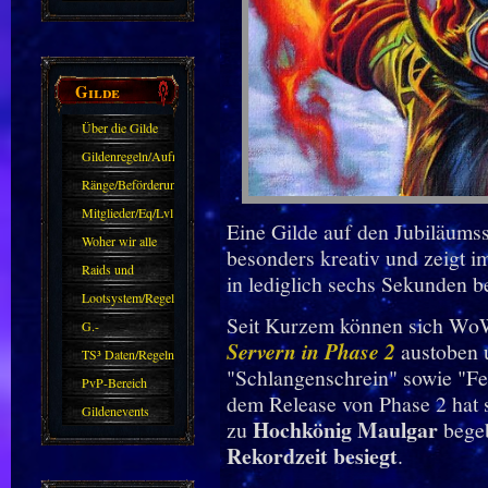
kennen sollte?!
Oder nicht?
Gilde
Über die Gilde
(DAW)
Gildenregeln/Aufnahme
Ränge/Beförderungen
Mitglieder/Eq/Lvl
Eine Gilde auf den Jubiläums
Woher wir alle
besonders kreativ und zeigt i
kommen.
Raids und
in lediglich sechs Sekunden be
Zubehör
Lootsystem/Regeln
Seit Kurzem können sich WoW
G.-
Servern in Phase 2
austoben 
Sparkasse/Goldleihen
TS³ Daten/Regeln
"Schlangenschrein" sowie "Fe
PvP-Bereich
dem Release von Phase 2 hat
Gildenevents
Hochkönig Maulgar
zu
bege
Rekordzeit besiegt
.