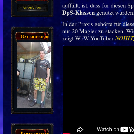
auffällt, ist, dass für diesen
Bilder/Video
DpS-Klassen
genutzt wurden
Galerie
In der Praxis gehörte für die
nur 20 Magier zu stacken. Wie 
Galeriebilder
zeigt WoW-YouTuber
NOHI
Partnerseiten