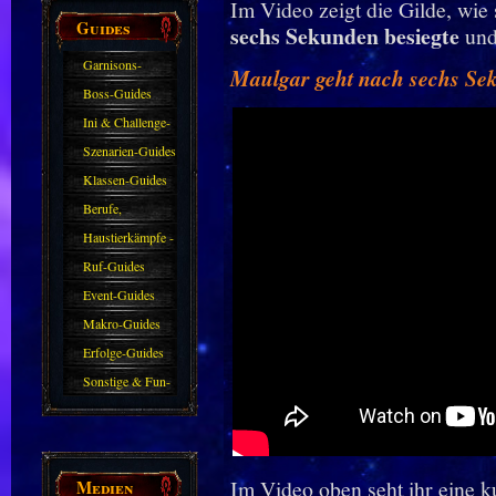
Im Video zeigt die Gilde, wie
Guides
sechs Sekunden besiegte
und
Garnisons-
Maulgar geht nach sechs Sek
Guides
Boss-Guides
Ini & Challenge-
Guides
Szenarien-Guides
Klassen-Guides
Berufe,
Farmkarten und
Haustierkämpfe -
Haustiere
Guide
Ruf-Guides
Event-Guides
Makro-Guides
Erfolge-Guides
Sonstige & Fun-
Guides
Im Video oben seht ihr eine k
Medien