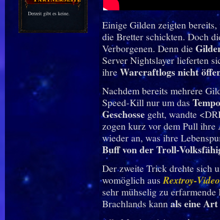
Derzeit gibt es keine.
Einige Gilden zeigten bereits
die Bretter schickten. Doch d
Gild
Verborgenen. Denn die
Server Nightslayer lieferten si
Warcraftlogs nicht öffe
ihre
Nachdem bereits mehrere Gilde
Tempo 
Speed-Kill nur um das
Geschosse
geht, wandte <
zogen kurz vor dem Pull ihre
wieder an, was ihre Lebenspu
Buff von der Troll-Volksfähi
Der zweite Trick drehte sich 
womöglich aus
Rextroy-Video
sehr mühselig zu erfarmende P
als eine Ar
Brachlands kann