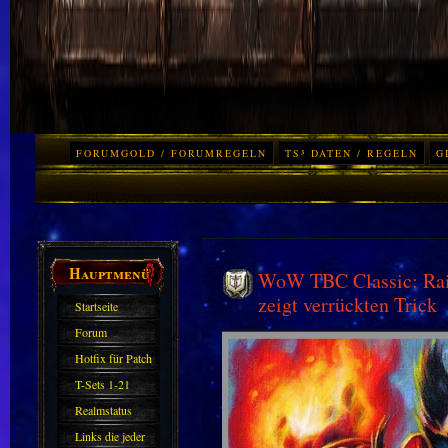
FORUMGOLD / FORUMREGELN
TS³ DATEN / REGELN
G
Hauptmenü
WoW TBC Classic: Raidb
zeigt verrückten Trick
Startseite
Forum
Hotfix für Patch
11.X
T-Sets 1-21
Realmstatus
Links die jeder