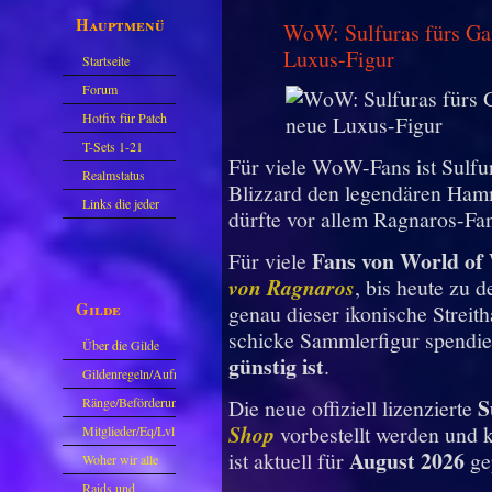
Hauptmenü
WoW: Sulfuras fürs Gam
Luxus-Figur
Startseite
Forum
Hotfix für Patch
11.X
T-Sets 1-21
Für viele WoW-Fans ist Sulfura
Realmstatus
Blizzard den legendären Ham
Links die jeder
dürfte vor allem Ragnaros-Fan
kennen sollte?!
Fans von World of
Für viele
Oder nicht?
von Ragnaros
, bis heute zu 
Gilde
genau dieser ikonische Streit
schicke Sammlerfigur spendier
Über die Gilde
günstig ist
.
(DAW)
Gildenregeln/Aufnahme
S
Ränge/Beförderungen
Die neue offiziell lizenzierte
Shop
vorbestellt werden und k
Mitglieder/Eq/Lvl
August 2026
ist aktuell für
ge
Woher wir alle
kommen.
Raids und