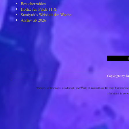
Besucherzahlen
Hotfix für Patch 11.X
Samiyah`s Weisheit der Woche
Archiv ab 2026
Copyright by D
Warlords of Draenor is a trademark, and World of Warcraft and Blizzard Entertainment
This site is in no 