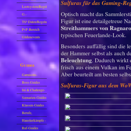
Sulfuras für das Gaming-Re
Zubehör
Lootsystem/Regeln
Optisch macht das Sammlerstüc
G.-
Figur ist eine detailgetreue 
Sparkasse/Goldleihen
TS³ Daten/Regeln
Streithammers von Ragnaro
PvP-Bereich
typischen Feuerlande-Look.
Gildenevents
Besonders auffällig sind die
der Hammer selbst als auch d
Beleuchtung
. Dadurch wirkt 
Guides
frisch aus einem Vulkan im F
Aber beurteilt am besten selbs
Garnisons-
Guides
Boss-Guides
Sulfuras-Figur aus dem Wo
Ini & Challenge-
Guides
Szenarien-Guides
Klassen-Guides
Berufe,
Farmkarten und
Haustierkämpfe -
Haustiere
Guide
Ruf-Guides