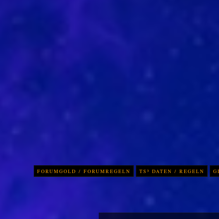
FORUMGOLD / FORUMREGELN
TS³ DATEN / REGELN
G