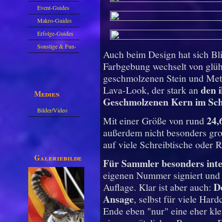
Event-Guides
Makro-Guides
Erfolge-Guides
Sonstige & Fun-
Auch beim Design hat sich Bl
Guides
Farbgebung wechselt von glüh
geschmolzenen Stein und Meta
den 
Lava-Look, der stark an
Medien
Geschmolzenen Kern im Sch
Bilder/Video
24,
Mit einer Größe von rund
Galerie
außerdem nicht besonders groß
auf viele Schreibtische oder 
Galeriebilder
Für Sammler besonders int
eigenen Nummer signiert und g
De
Auflage. Klar ist aber auch:
Ansage
, selbst für viele Ha
Ende eben "nur" eine eher kl