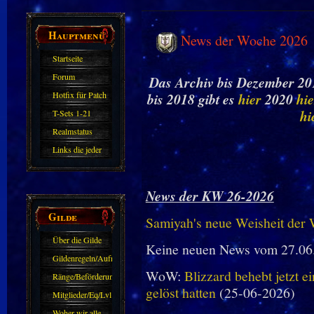
Hauptmenü
News der Woche 2026
Startseite
Forum
Das Archiv bis Dezember 201
Hotfix für Patch
bis 2018 gibt es
hier
2020
hie
11.X
hi
T-Sets 1-21
Realmstatus
Links die jeder
kennen sollte?!
Oder nicht?
News der KW 26-2026
Gilde
Samiyah's neue Weisheit der
Über die Gilde
Keine neuen News vom 27.06
(DAW)
Gildenregeln/Aufnahme
WoW:
Blizzard behebt jetzt e
Ränge/Beförderungen
gelöst hatten
(25-06-2026)
Mitglieder/Eq/Lvl
Woher wir alle