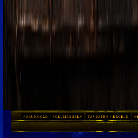
FORUMGOLD / FORUMREGELN
TS³ DATEN / REGELN
G