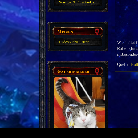
Sonstige & Fun-Guides
Medien
Bilder/Video Galerie
Was haltet 
Rolle oder 
insbesondere
Quelle:
Buf
Galeriebilder