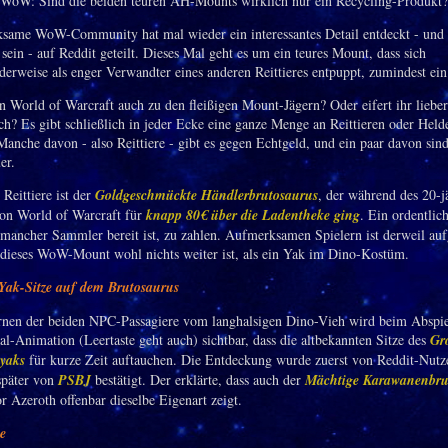
same WoW-Community hat mal wieder ein interessantes Detail entdeckt - und w
sein - auf Reddit geteilt. Dieses Mal geht es um ein teures Mount, dass sich
derweise als enger Verwandter eines anderen Reittieres entpuppt, zumindest ein
in World of Warcraft auch zu den fleißigen Mount-Jägern? Oder eifert ihr lieber
ch? Es gibt schließlich in jeder Ecke eine ganze Menge an Reittieren oder Held
anche davon - also Reittiere - gibt es gegen Echtgeld, und ein paar davon sind
er.
 Reittiere ist der
Goldgeschmückte Händlerbrutosaurus
, der während des 20-j
on World of Warcraft für
knapp 80€ über die Ladentheke ging
. Ein ordentlich
 mancher Sammler bereit ist, zu zahlen. Aufmerksamen Spielern ist derweil auf
 dieses WoW-Mount wohl nichts weiter ist, als ein Yak im Dino-Kostüm.
Yak-Sitze auf dem Brutosaurus
nen der beiden NPC-Passagiere vom langhalsigen Dino-Vieh wird beim Abspie
al-Animation (Leertaste geht auch) sichtbar, dass die altbekannten Sitze des
Gr
yaks
für kurze Zeit auftauchen. Die Entdeckung wurde zuerst von Reddit-Nut
 später von
PSBJ
bestätigt. Der erklärte, dass auch der
Mächtige Karawanenbru
or Azeroth offenbar dieselbe Eigenart zeigt.
ie