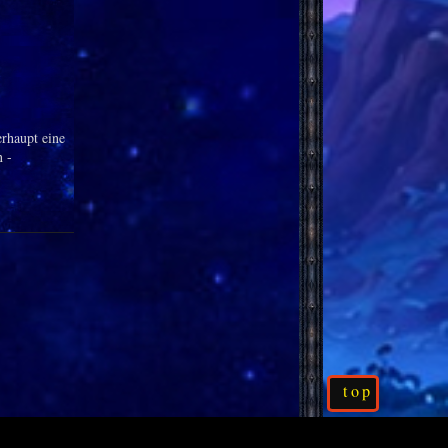
rhaupt eine
n -
top