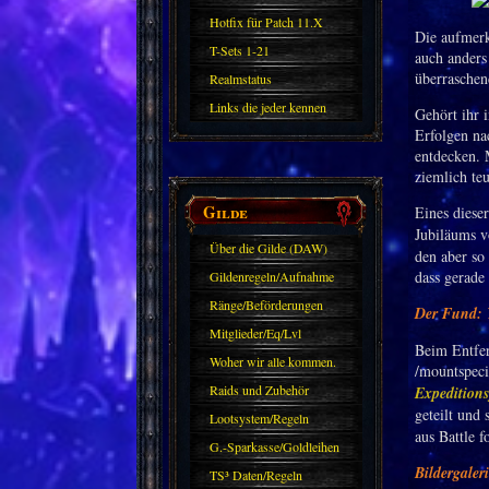
Hotfix für Patch 11.X
Die aufmerk
T-Sets 1-21
auch anders 
überraschen
Realmstatus
Links die jeder kennen
Gehört ihr 
Erfolgen na
sollte?! Oder nicht?
entdecken. M
ziemlich teu
Gilde
Eines dieser
Jubiläums v
Über die Gilde (DAW)
den aber so
dass gerade
Gildenregeln/Aufnahme
Ränge/Beförderungen
Der Fund: 
Mitglieder/Eq/Lvl
Beim Entfer
Woher wir alle kommen.
/mountspeci
Raids und Zubehör
Expeditions
geteilt und
Lootsystem/Regeln
aus Battle f
G.-Sparkasse/Goldleihen
Bildergaler
TS³ Daten/Regeln