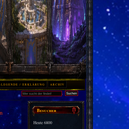
BLEGENDE / ERKLÄRUNG
ARCHIV
.
Suchen
Besucher
n
Heute
6800