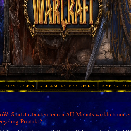
³ DATEN / REGELN
GILDENAUFNAHME / -REGELN
HOMEPAGE FAR
W: Sind die beiden teuren AH-Mounts wirklich nur ei
cycling-Produkt?