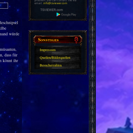
problem, you can contact me via
email:
info@tsviewer.com
deschnipsel
elbe
iemand würde
Sonstiges
amüsanten,
Impressum
, dass für
Quellen/Bilderquellen
n könnt ihr
Besucherzahlen