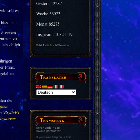
Gestern
12287
ie soll es
Woche
56923
 bisschen.
Monat
85275
 diversen
Insgesamt
10824119
entaten zu
 tatsächlich
Kubik-Rubik Joomla! Extensions
ährigen
er Preis,
gefallen,
Translater
len der
oßen
zer
BrylicET
tosaurus
Teamspeak
Error Code: 1538
invalid parameter
If you need help to fix this