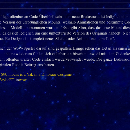
liegt offenbar an Code-Überbleibseln - der neue Brutosaurus ist lediglich eine
te Version des ursprünglichen Mounts, weshalb Animationen und bestimmte Co
iesem Modell übernommen wurden: "Es ergibt Sinn, dass das neue Mount dies
t, da es sich lediglich um eine umtexturierte Version des Originals handelt. N
ches Re-Design ein komplett neues Skelett oder Animationen erstellen".
nen der WoW-Spieler darauf sind gespalten. Einige sehen das Detail als einen 
 - andere wiederum fühlen sich offenbar ein bisschen unwohl mit dem Gedanken
nt offenbar uralter Code einfach wiederverwendet wurde. Die ganze Diskussio
ginalen Reddit-Beitrag anschauen.
 $90 mount is a Yak in a Dinosaur Costume
BrylicET
in
wow