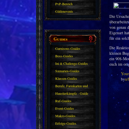
PvP-Bereich
Gildenevents
Die Ursache 
überarbeite
von genau d
Eigenart ha
Guides
für ein sol
Die Reaktio
Garnisons-Guides
kleinen Bug
Boss-Guides
ein 90$-Mou
Ini & Challenge-Guides
euch im ori
Szenarien-Guides
Your
Klassen-Guides
by
u/
Berufe, Farmkarten und
Haustiere
Haustierkämpfe - Guide
Ruf-Guides
Event-Guides
Makro-Guides
Erfolge-Guides