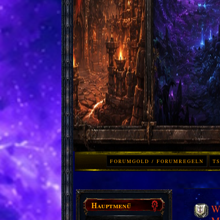
FORUMGOLD / FORUMREGELN
TS
Hauptmenü
Wo