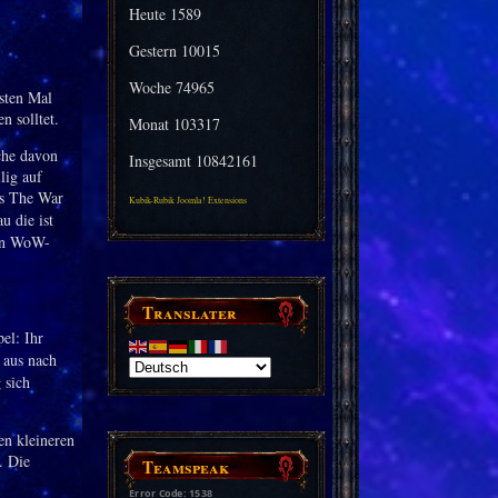
Heute
1589
Gestern
10015
Woche
74965
sten Mal
n solltet.
Monat
103317
che davon
Insgesamt
10842161
lig auf
us The War
Kubik-Rubik Joomla! Extensions
u die ist
hen WoW-
Translater
pel: Ihr
 aus nach
 sich
sen kleineren
. Die
Teamspeak
Error Code: 1538