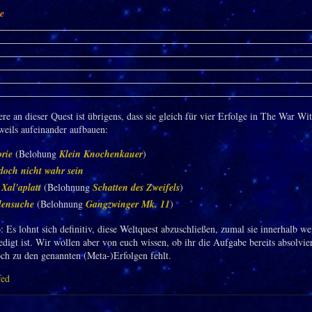
ie
e an dieser Quest ist übrigens, dass sie gleich für vier Erfolge in The War Wit
eweils aufeinander aufbauen:
rie
(Belohung
Klein Knochenkauer
)
doch nicht wahr sein
 Xal'aplatt
(Belohnung
Schatten des Zweifels
)
lensuche
(Belohnung
Gangzwinger Mk. 11
)
o: Es lohnt sich definitiv, diese Weltquest abzuschließen, zumal sie innerhalb we
edigt ist. Wir wollen aber von euch wissen, ob ihr die Aufgabe bereits absolvie
ch zu den genannten (Meta-)Erfolgen fehlt.
fed