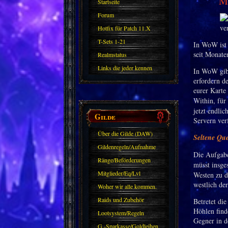
Mo
Startseite
Forum
Hotfix für Patch 11.X
T-Sets 1-21
In WoW ist 
seit Monate
Realmstatus
Links die jeder kennen
In WoW gibt
erfordern de
sollte?! Oder nicht?
eurer Karte
Within, für 
jetzt endli
Gilde
Servern ver
Über die Gilde (DAW)
Seltene Qu
Gildenregeln/Aufnahme
Die Aufgabe
Ränge/Beförderungen
müsst insg
Mitglieder/Eq/Lvl
Westen zu d
westlich de
Woher wir alle kommen.
Raids und Zubehör
Betretet die
Höhlen find
Lootsystem/Regeln
Gegner in d
G.-Sparkasse/Goldleihen