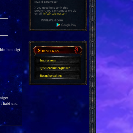
invalid parameter
If you need help to fix this
problem, you can contact me via
email:
info@tsviewer.com
Sonstiges
hin benötigt
Impressum
Quellen/Bilderquellen
Besucherzahlen
niger
rt habt und