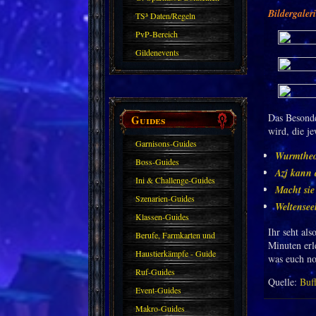
Bildergaler
TS³ Daten/Regeln
PvP-Bereich
Gildenevents
Das Besonder
Guides
wird, die j
Garnisons-Guides
Wurmtheo
Boss-Guides
Azj kann 
Ini & Challenge-Guides
Macht sie
Szenarien-Guides
Weltensee
Klassen-Guides
Ihr seht als
Berufe, Farmkarten und
Minuten erl
Haustiere
Haustierkämpfe - Guide
was euch no
Ruf-Guides
Quelle:
Buf
Event-Guides
Makro-Guides