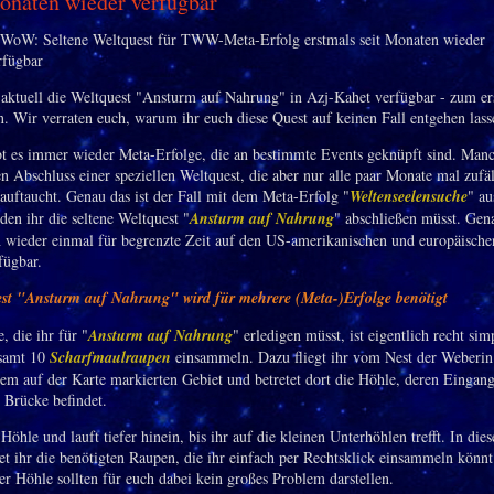
naten wieder verfügbar
aktuell die Weltquest "Ansturm auf Nahrung" in Azj-Kahet verfügbar - zum er
n. Wir verraten euch, warum ihr euch diese Quest auf keinen Fall entgehen lasse
 es immer wieder Meta-Erfolge, die an bestimmte Events geknüpft sind. Man
n Abschluss einer speziellen Weltquest, die aber nur alle paar Monate mal zufäl
 auftaucht. Genau das ist der Fall mit dem Meta-Erfolg "
Weltenseelensuche
" a
den ihr die seltene Weltquest "
Ansturm auf Nahrung
" abschließen müsst. Gena
ch wieder einmal für begrenzte Zeit auf den US-amerikanischen und europäisc
fügbar.
est "Ansturm auf Nahrung" wird für mehrere (Meta-)Erfolge benötigt
, die ihr für "
Ansturm auf Nahrung
" erledigen müsst, ist eigentlich recht sim
esamt 10
Scharfmaulraupen
einsammeln. Dazu fliegt ihr vom Nest der Weberin
em auf der Karte markierten Gebiet und betretet dort die Höhle, deren Eingang
r Brücke befindet.
 Höhle und lauft tiefer hinein, bis ihr auf die kleinen Unterhöhlen trefft. In die
et ihr die benötigten Raupen, die ihr einfach per Rechtsklick einsammeln könnt
er Höhle sollten für euch dabei kein großes Problem darstellen.