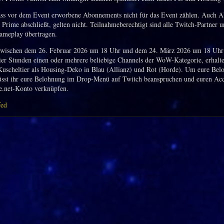
ass vor dem Event erworbene Abonnements nicht für das Event zählen. Auch Ab
Prime abschließt, gelten nicht. Teilnahmeberechtigt sind alle Twitch-Partner u
meplay übertragen.
 zwischen dem 26. Februar 2026 um 18 Uhr und dem 24. März 2026 um 18 Uh
ier Stunden einen oder mehrere beliebige Channels der WoW-Kategorie, erhaltet
Kuscheltier als Housing-Deko in Blau (Allianz) und Rot (Horde). Um eure Bel
üsst ihr eure Belohnung im Drop-Menü auf Twitch beanspruchen und euren Ac
e.net-Konto verknüpfen.
fed