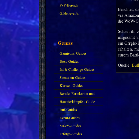
PvP-Bereich
Beachtet, d
Gildenevents
via Amazon 
die WoW-Ga
Schaut ihr
insgesamt v
Guides
ein Grrgle-
erhalten, m
Garnisons-Guides
eurem Battl
Boss-Guides
Quelle:
Buf
Ini & Challenge-Guides
Szenarien-Guides
Klassen-Guides
Berufe, Farmkarten und
Haustiere
Haustierkämpfe - Guide
Ruf-Guides
Event-Guides
Makro-Guides
Erfolge-Guides