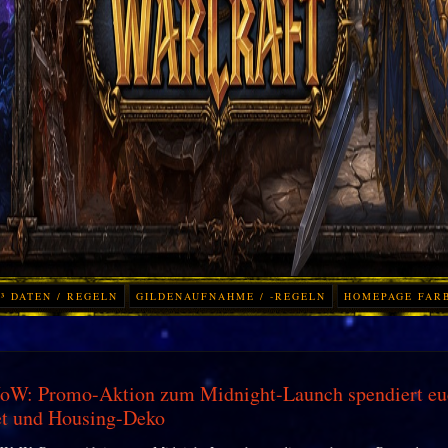
³ DATEN / REGELN
GILDENAUFNAHME / -REGELN
HOMEPAGE FAR
oW: Promo-Aktion zum Midnight-Launch spendiert eu
et und Housing-Deko