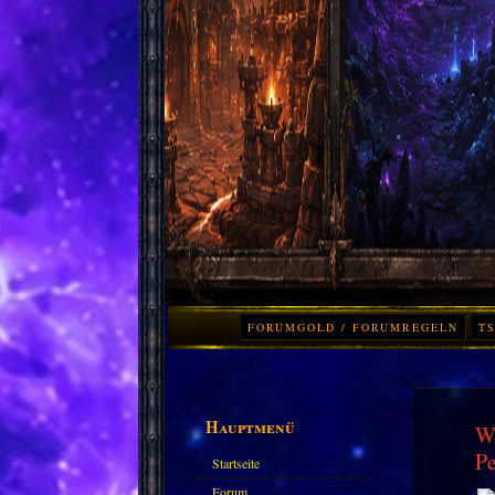
FORUMGOLD / FORUMREGELN
TS
Hauptmenü
W
P
Startseite
Forum