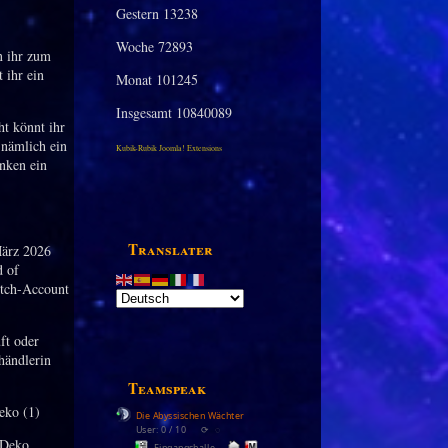
Gestern
13238
Woche
72893
n ihr zum
 ihr ein
Monat
101245
Insgesamt
10840089
t könnt ihr
 nämlich ein
Kubik-Rubik Joomla! Extensions
nken ein
Translater
März 2026
d of
itch-Account
ft oder
händlerin
Teamspeak
Die Abyssischen Wächter
User: 0 / 10
⟳
◌
-Deko
Eingangshalle