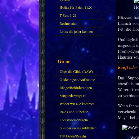
Hotfix für Patch 11.X
T-Sets 1-21
Blizzard ha
Launch von 
Realmstatus
Pet, die Hou
Links die jeder kennen
Und täglich
sollte?! Oder nicht?
insgesamt d
Promo-Even
Haustier so
Gilde
Kauft oder
Über die Gilde (DAW)
Das "Suppor
Gildenregeln/Aufnahme
ebenfalls u
Ränge/Beförderungen
Warcraft ve
zu verbinde
Mitglieder/Eq/Lvl
Woher wir alle kommen.
Wenn ihr wä
verschenkt,
Raids und Zubehör
May", bei d
Lootsystem/Regeln
G.-Sparkasse/Goldleihen
TS³ Daten/Regeln
WoW: