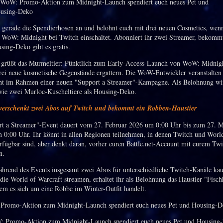
t gerade die Spendierhosen an und belohnt euch mit drei neuen Cosmetics, wen
WoW: Midnight bei Twitch einschaltet. Abonniert ihr zwei Streamer, bekommt
sing-Deko gibt es gratis.
 grüßt das Murmeltier: Pünktlich zum Early-Access-Launch von WoW: Midnigh
rei neue kosmetische Gegenstände ergattern. Die WoW-Entwickler veranstalten
t im Rahmen einer neuen "Support a Streamer"-Kampagne. Als Belohnung wi
wie zwei Murloc-Kuscheltiere als Housing-Deko.
 verschenkt zwei Abos auf Twitch und bekommt ein Robben-Haustier
t a Streamer"-Event dauert vom 27. Februar 2026 um 0:00 Uhr bis zum 27. 
m 0:00 Uhr. Ihr könnt in allen Regionen teilnehmen, in denen Twitch und Worl
rfügbar sind, aber denkt daran, vorher euren Battle.net-Account mit eurem Tw
n.
hrend des Events insgesamt zwei Abos für unterschiedliche Twitch-Kanäle kau
 die World of Warcraft streamen, erhaltet ihr als Belohnung das Haustier "Fisch
em es sich um eine Robbe im Winter-Outfit handelt.
 Promo-Aktion zum Midnight-Launch spendiert euch neues Pet und Housing