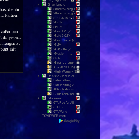
Gildenbereich
os, die ihr
>Unterhaltung 1<
>Unterhaltung 2<
nd Partner,
> !!! FSK 18 !!! <
>Ini 1<
>Ini 2<
r außerdem
>Raid 1 (10)<
>Raid 2 (25)<
 ihr jeweils
>Raid 3 (offen)<
ohnungen zu
>PvP<
count mit
>PvP (offen)<
>Musik<
>AFK<
>Besprechung<
★ Gildenleitung ★
>Only Woman< Ƹ̵̡Ӝ̵̨̄Ʒ
Derus Spielebereich
Unterhaltung
Unterhaltung 2
AFK/schlafraum
Derus Leitzentrum
GTA Power
GTA Free for All
GTA Fun
GTA World