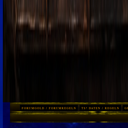
FORUMGOLD / FORUMREGELN
TS³ DATEN / REGELN
G