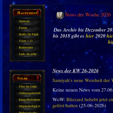
Hauptmenü
News der Woche 2026
Startseite
Forum
Das Archiv bis Dezember 201
Hotfix für Patch
bis 2018 gibt es
hier
2020
hie
11.X
hi
T-Sets 1-21
Realmstatus
Links die jeder
kennen sollte?!
Oder nicht?
News der KW 26-2026
Gilde
Samiyah's neue Weisheit der
Über die Gilde
Keine neuen News vom 27.06
(DAW)
Gildenregeln/Aufnahme
WoW:
Blizzard behebt jetzt e
Ränge/Beförderungen
gelöst hatten
(25-06-2026)
Mitglieder/Eq/Lvl
Woher wir alle