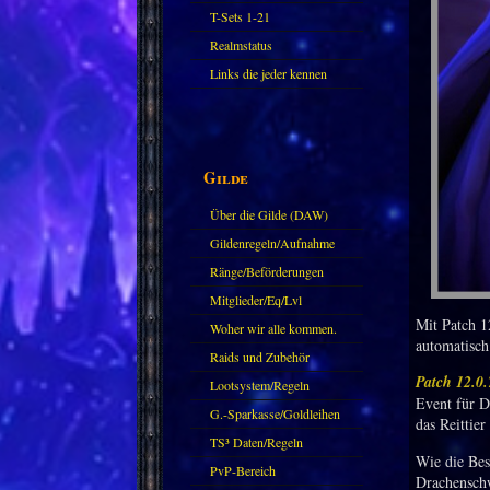
T-Sets 1-21
Realmstatus
Links die jeder kennen
sollte?! Oder nicht?
Gilde
Über die Gilde (DAW)
Gildenregeln/Aufnahme
Ränge/Beförderungen
Mitglieder/Eq/Lvl
Mit Patch 1
Woher wir alle kommen.
automatisch
Raids und Zubehör
Patch 12.0.
Lootsystem/Regeln
Event für D
G.-Sparkasse/Goldleihen
das Reittier
TS³ Daten/Regeln
Wie die Bes
PvP-Bereich
Drachenschw