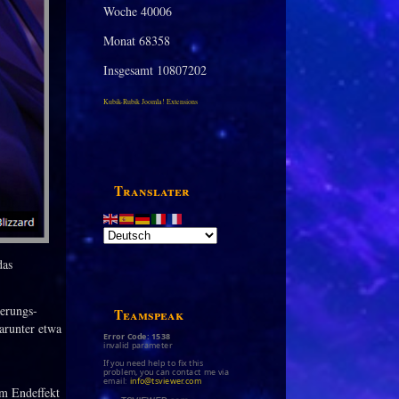
Woche
40006
Monat
68358
Insgesamt
10807202
Kubik-Rubik Joomla! Extensions
Translater
das
erungs-
Teamspeak
arunter etwa
Error Code: 1538
invalid parameter
If you need help to fix this
problem, you can contact me via
email:
info@tsviewer.com
m Endeffekt