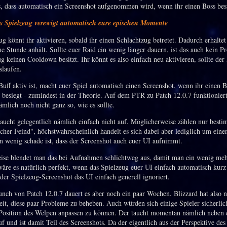
s, dass automatisch ein Screenshot aufgenommen wird, wenn ihr einen Boss bes
 Spielzeug verewigt automatisch eure epischen Momente
g könnt ihr aktivieren, sobald ihr einen Schlachtzug betretet. Dadurch erhaltet
ne Stunde anhält. Sollte euer Raid ein wenig länger dauern, ist das auch kein P
g keinen Cooldown besitzt. Ihr könnt es also einfach neu aktivieren, sollte der
slaufen.
Buff aktiv ist, macht euer Spiel automatisch einen Screenshot, wenn ihr einen 
 besiegt - zumindest in der Theorie. Auf dem PTR zu Patch 12.0.7 funktioniert
mlich noch nicht ganz so, wie es sollte.
aucht gelegentlich nämlich einfach nicht auf. Möglicherweise zählen nur best
scher Feind", höchstwahrscheinlich handelt es sich dabei aber lediglich um eine
in wenig schade ist, dass der Screenshot auch euer UI aufnimmt.
se blendet man das bei Aufnahmen schlichtweg aus, damit man ein wenig me
 wäre es natürlich perfekt, wenn das Spielzeug euer UI einfach automatisch kurz
der Spielzeug-Screenshot das UI einfach generell ignoriert.
nch von Patch 12.0.7 dauert es aber noch ein paar Wochen. Blizzard hat also 
it, diese paar Probleme zu beheben. Auch würden sich einige Spieler sicherlic
 Position des Welpen anpassen zu können. Der taucht momentan nämlich neben
f und ist damit Teil des Screenshots. Da der eigentlich aus der Perspektive des