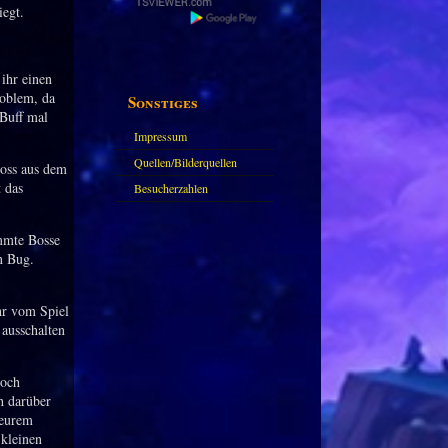
iegt.
 ihr einen
roblem, da
Sonstiges
 Buff mal
Impressum
Quellen/Bilderquellen
Boss aus dem
 das
Besucherzahlen
immte Bosse
n Bug.
hr vom Spiel
 ausschalten
noch
h darüber
 eurem
 kleinen