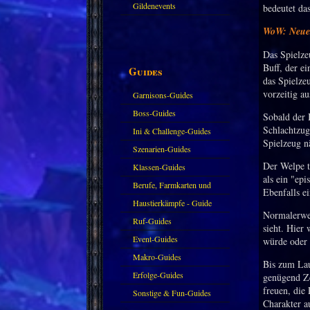
Gildenevents
bedeutet da
WoW: Neues
Das Spielzeu
Buff, der ei
Guides
das Spielzeu
vorzeitig au
Garnisons-Guides
Boss-Guides
Sobald der 
Schlachtzug
Ini & Challenge-Guides
Spielzeug nä
Szenarien-Guides
Der Welpe t
Klassen-Guides
als ein "epi
Berufe, Farmkarten und
Ebenfalls e
Haustiere
Haustierkämpfe - Guide
Normalerwei
Ruf-Guides
sieht. Hier
Event-Guides
würde oder 
Makro-Guides
Bis zum Lau
Erfolge-Guides
genügend Ze
freuen, die
Sonstige & Fun-Guides
Charakter au