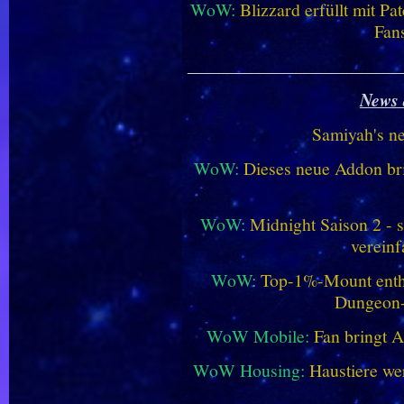
WoW:
Blizzard erfüllt mit P
Fan
________________________
News 
Samiyah's n
WoW:
Dieses neue Addon bri
WoW:
Midnight Saison 2 -
vereinf
WoW:
Top-1%-Mount enthüll
Dungeon
WoW Mobile:
Fan bringt 
WoW Housing:
Haustiere we