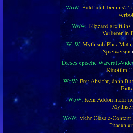
WoW:
Bald auch bei uns? 
verbo
WoW:
Blizzard greift in
Verlierer in 
WoW:
Mythisch-Plus-Meta in
Spielweisen
Dieses epische Warcraft-Vide
Kinofilm
(1
WoW:
Erst Absicht, dann Bug
Butt
WoW:
Kein Addon mehr nöt
Mythisch
WoW:
Mehr Classic-Content 
Phasen er