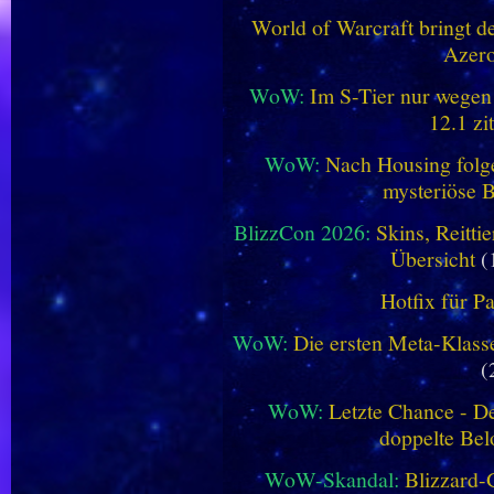
World of Warcraft bringt de
Azero
WoW:
Im S-Tier nur wegen
12.1 zi
WoW:
Nach Housing folge
mysteriöse B
BlizzCon 2026:
Skins, Reitt
Übersicht
(
Hotfix für P
WoW:
Die ersten Meta-Klasse
(
WoW:
Letzte Chance - D
doppelte Be
WoW-Skandal:
Blizzard-