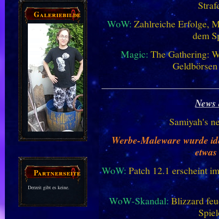
Straf
Galeriebilder
WoW:
Zahlreiche Erfolge, 
dem Sp
Magic:
The Gathering: W
Geldbörsen
________________________
News 
Samiyah's n
Werbe-Maleware wurde ident
etwas
WoW:
Patch 12.1 erscheint im
Partnerseiten
Derzeit gibt es keine.
WoW-Skandal:
Blizzard feu
Spiel