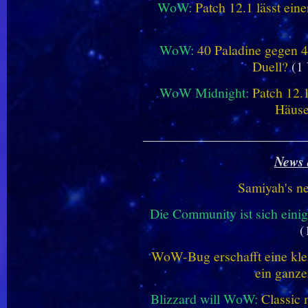
WoW:
Patch 12.1 lässt ein
WoW:
40 Paladine gegen 4
Duell?
(1 
WoW Midnight:
Patch 12.
Häus
________________________
News 
Samiyah's n
Die Community ist sich einig
(
WoW-Bug erschafft eine klei
ein ganze
Blizzard will WoW:
Classic 