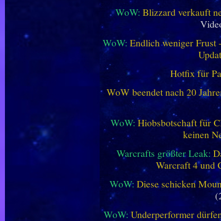
WoW:
Blizzard verkauft 
Vide
WoW:
Endlich weniger Frust -
Updat
Hotfix für P
WoW beendet nach 20 Jahren 
WoW:
Hiobsbotschaft für C
keinen Ne
Warcrafts größter Leak:
D
Warcraft 4 und 
WoW:
Diese schicken Mount
(
WoW:
Underperformer dürfen