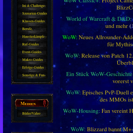
WoW Classic+:
Project Camel
Ini & Challenge-
BlizzC
Guides
Szenarien-Guides
World of Warcraft & D&D:
Klassen-Guides
und mehr
(
Berufe,
WoW:
Neues Allrounder-Addo
Farmkarten und
Haustierkämpfe -
für Mythis
Haustiere
Guide
Ruf-Guides
Event-Guides
WoW:
Release von Patch 12.1
Makro-Guides
Überbl
Erfolge-Guides
Ein Stück WoW-Geschichte 
Sonstige & Fun-
vorerst 
Guides
WoW:
Episches PvP-Duell e
des MMOs is
Medien
WoW-Housing:
Fan vereint 
Bilder/Video
Galerie
WoW:
Blizzard bannt M+-