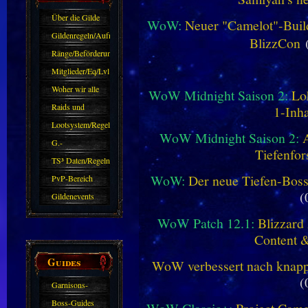
Über die Gilde
WoW:
Neuer "Camelot"-Build
(DAW)
Gildenregeln/Aufnahme
BlizzCon
(
Ränge/Beförderungen
Mitglieder/Eq/Lvl
Woher wir alle
WoW Midnight Saison 2:
Lo
kommen.
Raids und
1-Inha
Zubehör
Lootsystem/Regeln
WoW Midnight Saison 2:
G.-
Tiefenfor
Sparkasse/Goldleihen
TS³ Daten/Regeln
WoW:
Der neue Tiefen-Bos
PvP-Bereich
(
Gildenevents
WoW Patch 12.1:
Blizzard 
Content 
Guides
WoW verbessert nach knapp 
(
Garnisons-
Guides
Boss-Guides