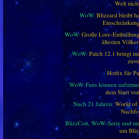
Welt nich
WoW:
Blizzard bleibt h
Einschränkung
WoW:
Große Lore-Enthüllung 
ältesten Völke
WoW:
Patch 12.1 bringt ma
zuvo
Hotfix für P
WoW-Fans können aufatme
dem Start vo
Nach 21 Jahren:
World of 
Nachfo
BlizzCon, WoW-Serie und me
um Bliz