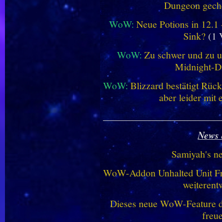
Dungeon geche
WoW:
Neue Potions in 12.1
Sink?
(1 
WoW:
Zu schwer und zu un
Midnight-
WoW:
Blizzard bestätigt Rü
aber leider mit
________________________
News 
Samiyah's n
WoW-Addon Unhalted Unit Fr
weiterent
Dieses neue WoW-Feature dü
freu