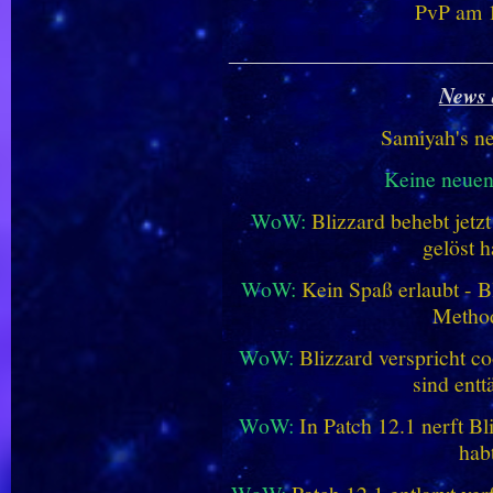
PvP am 1
________________________
News 
Samiyah's n
Keine neue
WoW:
Blizzard behebt jetz
gelöst h
WoW:
Kein Spaß erlaubt - Bl
Metho
WoW:
Blizzard verspricht co
sind entt
WoW:
In Patch 12.1 nerft B
hab