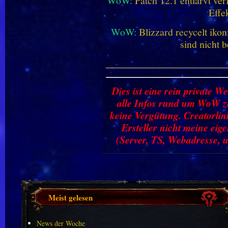
WoW:
Patch 12.1 entlarvt ve
Effe
WoW:
Blizzard recycelt iko
sind nicht b
________________________
Dies ist eine rein private We
alle Infos rund um WoW zu
keine Vergütung. Creatorlin
Ersteller nicht meine ei
(Server, TS, Webadresse, u
Meist gelesen
News der Woche