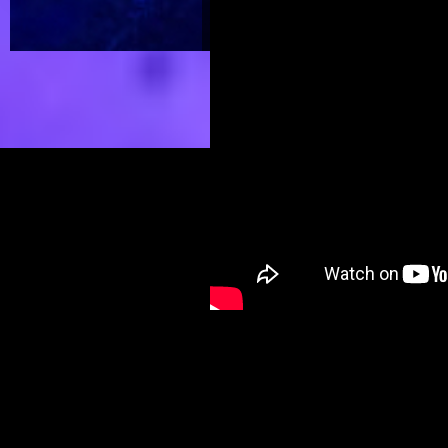
Nach einer gefühlten Ewigkeit
von K'aresh
und präsentiert 
Die Storys stehen wahlweise 
Audio-Novelle auf 
oder als