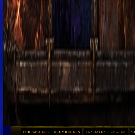
FORUMGOLD / FORUMREGELN
TS³ DATEN / REGELN
G