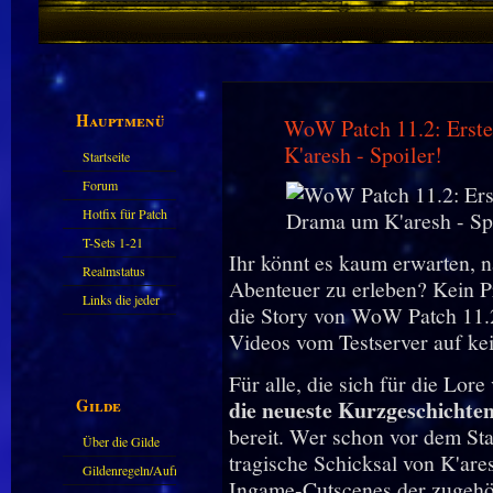
Hauptmenü
WoW Patch 11.2: Erste
K'aresh - Spoiler!
Startseite
Forum
Hotfix für Patch
11.X
T-Sets 1-21
Ihr könnt es kaum erwarten, n
Realmstatus
Abenteuer zu erleben? Kein P
Links die jeder
die Story von WoW Patch 11.2 
kennen sollte?!
Videos vom Testserver auf kei
Oder nicht?
Für alle, die sich für die Lor
Gilde
die neueste Kurzgeschichte
bereit. Wer schon vor dem St
Über die Gilde
tragische Schicksal von K'ares
(DAW)
Gildenregeln/Aufnahme
Ingame-Cutscenes der zugeh