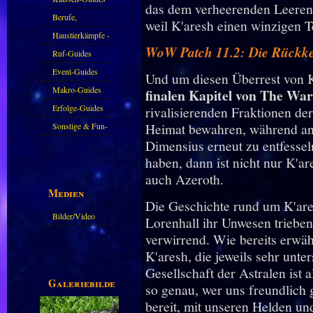
das dem verheerenden Leerens
Berufe,
weil K'aresh einen winzigen T
Farmkarten und
Haustierkämpfe -
WoW Patch 11.2: Die Rückke
Haustiere
Guide
Ruf-Guides
Event-Guides
Und um diesen Überrest von K
Makro-Guides
finalen Kapitel von The Wa
Erfolge-Guides
rivalisierenden Fraktionen der
Heimat bewahren, während and
Sonstige & Fun-
Dimensius erneut zu entfesseln
Guides
haben, dann ist nicht nur K'a
auch Azeroth.
Medien
Die Geschichte rund um K'ares
Bilder/Video
Lorenhall ihr Unwesen trieben
Galerie
verwirrend. Wie bereits erwäh
K'aresh, die jeweils sehr unte
Gesellschaft der Astralen ist 
Galeriebilder
so genau, wer uns freundlich 
bereit, mit unseren Helden und