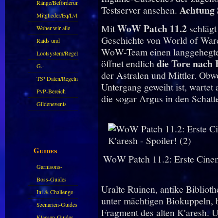
Ränge/Beförderungen
Achtung 
Testserver ansehen.
Mitglieder/Eq/Lvl
WoW Patch 11.2
Mit
schlägt
Woher wir alle
Geschichte von World of Warcr
kommen.
Raids und
WoW-Team einen langgehegte
Zubehör
Lootsystem/Regeln
die Tore nach 
öffnet endlich
G.-
der Astralen und Mittler. Obw
Sparkasse/Goldleihen
TS³ Daten/Regeln
Untergang geweiht ist, wartet
PvP-Bereich
die sogar Argus in den Schatte
Gildenevents
Guides
WoW Patch 11.2: Erste Cinem
Garnisons-
Guides
Boss-Guides
Uralte Ruinen, antike Bibliot
Ini & Challenge-
unter mächtigen Biokuppeln, b
Guides
Szenarien-Guides
Fragment des alten K'aresh. U
Klassen-Guides