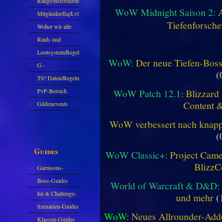
Ränge/Beförderungen
WoW Midnight Saison 2:
Mitglieder/Eq/Lvl
Tiefenforsche
Woher wir alle
kommen.
Raids und
Zubehör
Lootsystem/Regeln
WoW:
Der neue Tiefen-Bos
G.-
(
Sparkasse/Goldleihen
TS³ Daten/Regeln
WoW Patch 12.1:
Blizzard 
PvP-Bereich
Content 
Gildenevents
WoW verbessert nach knapp 
(
Guides
WoW Classic+:
Project Camel
BlizzC
Garnisons-
Guides
Boss-Guides
World of Warcraft & D&D:
Ini & Challenge-
und mehr
(
Guides
Szenarien-Guides
WoW:
Neues Allrounder-Addo
Klassen-Guides