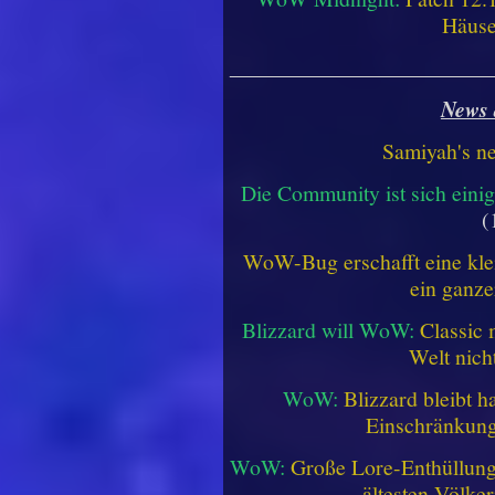
Häus
________________________
News 
Samiyah's n
Die Community ist sich einig
(
WoW-Bug erschafft eine klei
ein ganze
Blizzard will WoW:
Classic 
Welt nich
WoW:
Blizzard bleibt h
Einschränkung
WoW:
Große Lore-Enthüllung 
ältesten Völke