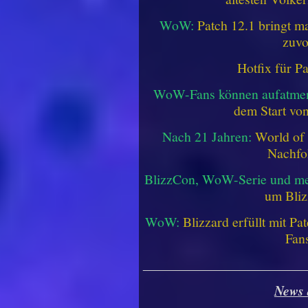
WoW:
Patch 12.1 bringt ma
zuvo
Hotfix für P
WoW-Fans können aufatme
dem Start vo
Nach 21 Jahren:
World of 
Nachfo
BlizzCon, WoW-Serie und me
um Bliz
WoW:
Blizzard erfüllt mit P
Fan
________________________
News 