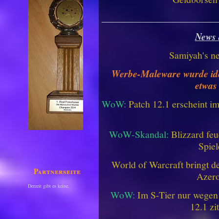
________________________
News 
Samiyah's n
Werbe-Maleware wurde ident
etwas
WoW:
Patch 12.1 erscheint im
WoW-Skandal:
Blizzard feu
Spiel
World of Warcraft bringt de
Partnerseiten
Azero
Derzeit gibt es keine.
WoW:
Im S-Tier nur wegen
12.1 zi