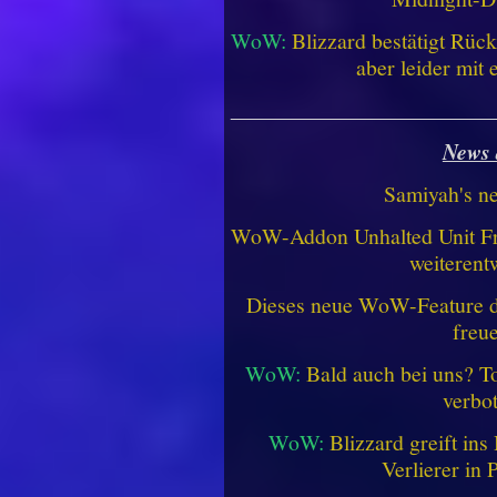
WoW:
Blizzard bestätigt Rü
aber leider mit
________________________
News 
Samiyah's n
WoW-Addon Unhalted Unit Fr
weiterent
Dieses neue WoW-Feature dü
freu
WoW:
Bald auch bei uns? 
verbo
WoW:
Blizzard greift in
Verlierer in 