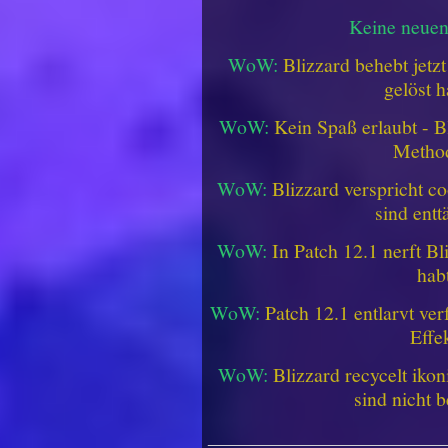
Keine neue
WoW:
Blizzard behebt jetz
gelöst h
WoW:
Kein Spaß erlaubt - Bl
Metho
WoW:
Blizzard verspricht co
sind entt
WoW:
In Patch 12.1 nerft B
hab
WoW:
Patch 12.1 entlarvt ve
Effe
WoW:
Blizzard recycelt iko
sind nicht b
________________________