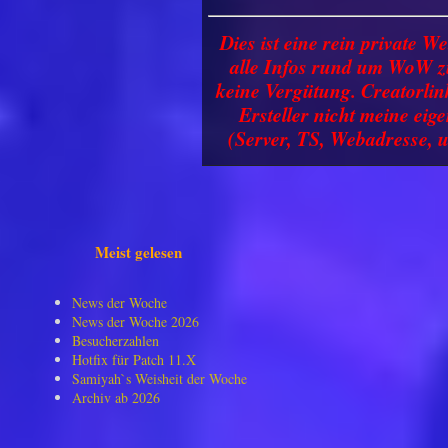
Dies ist eine rein private We
alle Infos rund um WoW zu
keine Vergütung. Creatorlin
Ersteller nicht meine ei
(Server, TS, Webadresse, u
Meist gelesen
News der Woche
News der Woche 2026
Besucherzahlen
Hotfix für Patch 11.X
Samiyah`s Weisheit der Woche
Archiv ab 2026