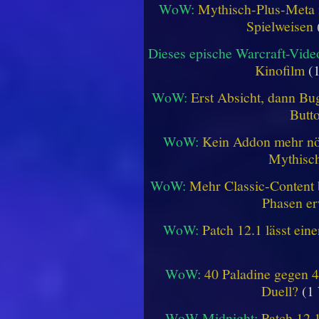
WoW:
Mythisch-Plus-Meta in
Spielweisen
Dieses epische Warcraft-Vide
Kinofilm
(1
WoW:
Erst Absicht, dann Bug
Butt
WoW:
Kein Addon mehr nöt
Mythisch
WoW:
Mehr Classic-Content 
Phasen er
WoW:
Patch 12.1 lässt ein
WoW:
40 Paladine gegen 4
Duell?
(1 
WoW Midnight:
Patch 12.