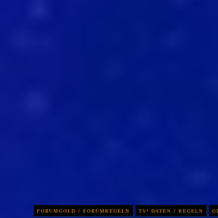
FORUMGOLD / FORUMREGELN
TS³ DATEN / REGELN
G