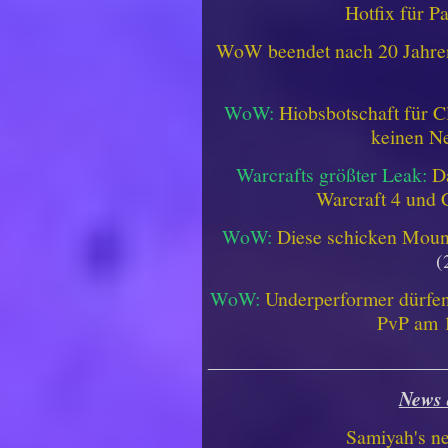
Hotfix für P
WoW beendet nach 20 Jahren 
WoW:
Hiobsbotschaft für C
keinen Ne
Warcrafts größter Leak:
D
Warcraft 4 und 
WoW:
Diese schicken Mount
(
WoW:
Underperformer dürfen
PvP am 1
________________________
News 
Samiyah's n