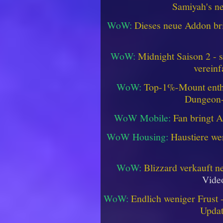
Samiyah's n
WoW:
Dieses neue Addon bri
WoW:
Midnight Saison 2 -
vereinf
WoW:
Top-1%-Mount enthüll
Dungeon
WoW Mobile:
Fan bringt 
WoW Housing:
Haustiere we
WoW:
Blizzard verkauft 
Vide
WoW:
Endlich weniger Frust -
Updat