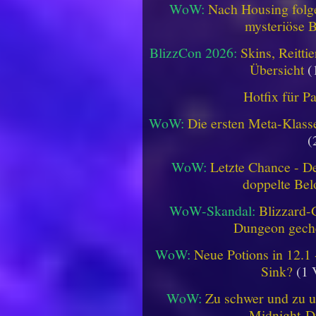
WoW:
Nach Housing folge
mysteriöse B
BlizzCon 2026:
Skins, Reitt
Übersicht
(
Hotfix für P
WoW:
Die ersten Meta-Klasse
(
WoW:
Letzte Chance - D
doppelte Be
WoW-Skandal:
Blizzard-
Dungeon geche
WoW:
Neue Potions in 12.1
Sink?
(1 
WoW:
Zu schwer und zu un
Midnight-