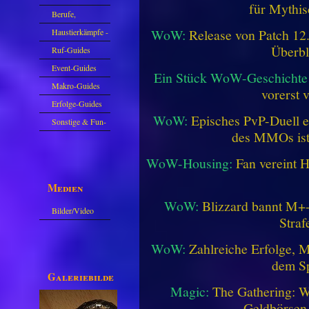
für Mythis
Berufe,
WoW:
Release von Patch 12.1
Farmkarten und
Haustierkämpfe -
Überbl
Haustiere
Guide
Ruf-Guides
Event-Guides
Ein Stück WoW-Geschichte 
Makro-Guides
vorerst 
Erfolge-Guides
WoW:
Episches PvP-Duell e
Sonstige & Fun-
des MMOs is
Guides
WoW-Housing:
Fan vereint 
Medien
WoW:
Blizzard bannt M+-
Bilder/Video
Straf
Galerie
WoW:
Zahlreiche Erfolge, 
dem Sp
Galeriebilder
Magic:
The Gathering: W
Geldbörsen