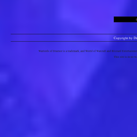
Copyright by D
Warlords of Draenor is a trademark, and World of Warcraft and Blizzard Entertainment
This site is in no 