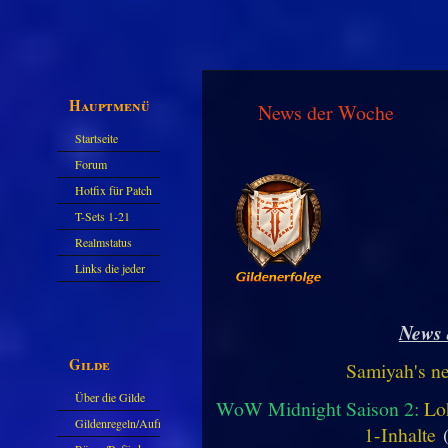
Hauptmenü
News der Woche
Startseite
Forum
Hotfix für Patch
11.X
T-Sets 1-21
Realmstatus
Links die jeder
kennen sollte?!
Oder nicht?
News 
Gilde
Samiyah's n
Über die Gilde
WoW Midnight Saison 2:
Lo
(DAW)
Gildenregeln/Aufnahme
1-Inhalte
(