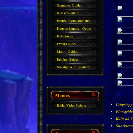
Szenarien-Guides
Klassen-Guides
Berufe, Farmkarten und
Haustiere
Haustierkämpfe - Guide
Ruf-Guides
Event-Guides
Makro-Guides
Erfolge-Guides
Sonstige & Fun-Guides
Medien
Cragstepp
Bilder/Video Galerie
Floestrid
Kalu'ak C
Sharktest