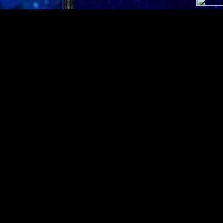
Highland
Murky Tu
Prized Tu
Quirky Tu
Ob das WoW-
sind nicht a
Gefallen eu
Elche oder 
Quelle:
Buf