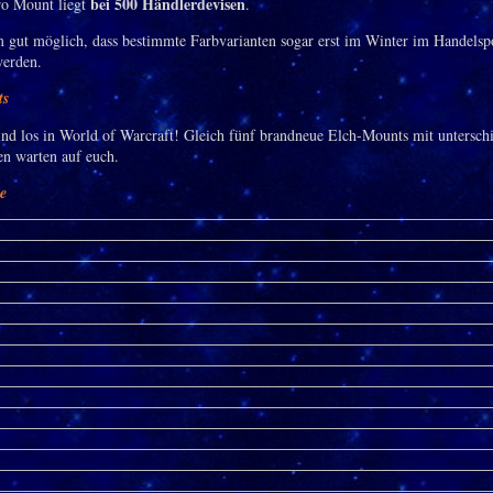
bei 500 Händlerdevisen
ro Mount liegt
.
m gut möglich, dass bestimmte Farbvarianten sogar erst im Winter im Handelsp
werden.
ts
ind los in World of Warcraft! Gleich fünf brandneue Elch-Mounts mit untersch
en warten auf euch.
ie