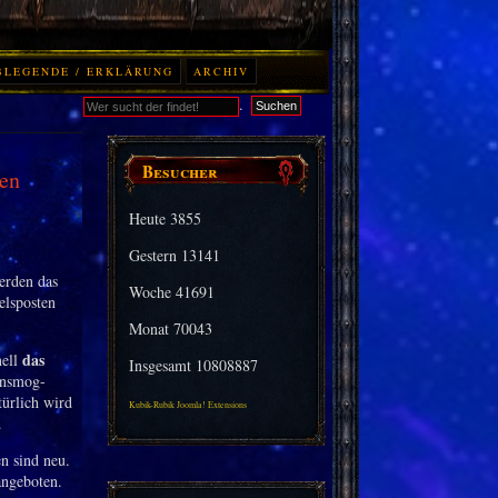
BLEGENDE / ERKLÄRUNG
ARCHIV
.
Suchen
Besucher
en
Heute
3855
Gestern
13141
erden das
Woche
41691
elsposten
Monat
70043
das
nell
Insgesamt
10808887
ansmog-
türlich wird
Kubik-Rubik Joomla! Extensions
.
n sind neu.
angeboten.