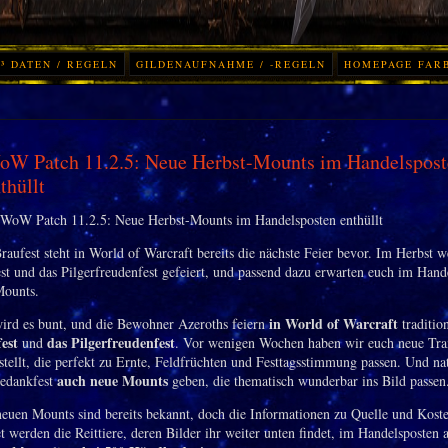
³ DATEN / REGELN
GILDENAUFNAHME / -REGELN
HOMEPAGE FAR
oW Patch 11.2.5: Neue Herbst-Mounts im Handelspost
thüllt
aufest steht in World of Warcraft bereits die nächste Feier bevor. Im Herbst w
st und das Pilgerfreudenfest gefeiert, und passend dazu erwarten euch im Hand
Mounts.
in World of Warcraft
ird es bunt, und die Bewohner Azeroths feiern
traditio
fest
das Pilgerfreudenfest
und
. Vor wenigen Wochen haben wir euch neue Tr
stellt, die perfekt zu Ernte, Feldfrüchten und Festtagsstimmung passen. Und na
auch neue Mounts
tedankfest
geben, die thematisch wunderbar ins Bild passen
neuen Mounts sind bereits bekannt, doch die Informationen zu Quelle und Koste
t werden die Reittiere, deren Bilder ihr weiter unten findet, im Handelsposten 