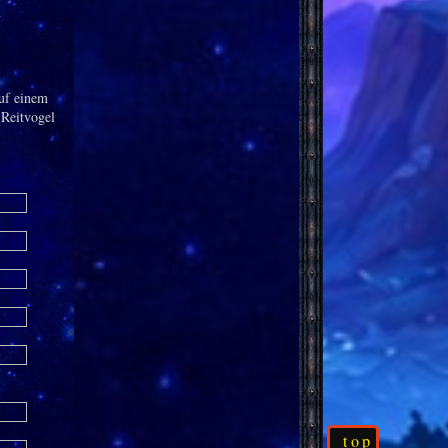
m
auf einem
 Reitvogel
top