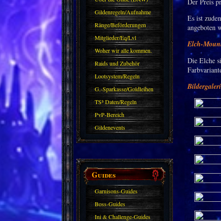
Der Preis p
Gildenregeln/Aufnahme
Es ist zude
Ränge/Beförderungen
angeboten 
Mitglieder/Eq/Lvl
Elch-Moun
Woher wir alle kommen.
Die Elche s
Raids und Zubehör
Farbvariant
Lootsystem/Regeln
Bildergaler
G.-Sparkasse/Goldleihen
TS³ Daten/Regeln
PvP-Bereich
Gildenevents
Guides
Garnisons-Guides
Boss-Guides
Ini & Challenge-Guides