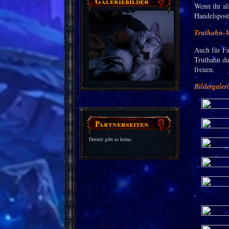
Galeriebilder
Wenn ihr als
Handelspost
Truthahn-
Auch für Fa
Truthahn du
freuen.
Bildergaler
Partnerseiten
Derzeit gibt es keine.
,