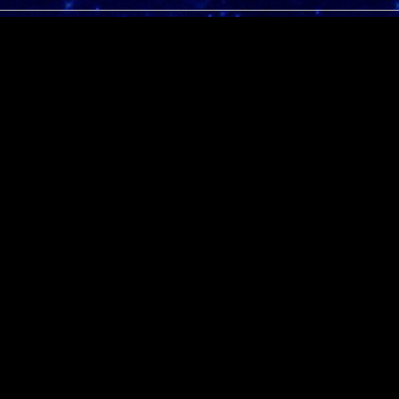
s Gobbler
(schwarz)
rkey
(violett)
rkey
(weiß)
rkey
(braun)
Pendant zum irdischen Federvieh tatsächlich fliegen kann? Wer weiß. Überr
usgeschlossen!
ch die Herbst- und Winterangebote im Handelsposten? Welches Mount ist euer 
Truthähne?
fed