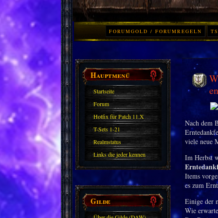
FORUMGOLD / FORUMREGELN
TS
Hauptmenü
W
en
Startseite
Forum
Hotfix für Patch 11.X
Nach dem Br
T-Sets 1-21
Erntedankfe
viele neue 
Realmstatus
Links die jeder kennen
Im Herbst w
Erntedank
sollte?! Oder nicht?
Items vorge
es zum Ern
Gilde
Einige der 
Wie erwarte
Über die Gilde (DAW)