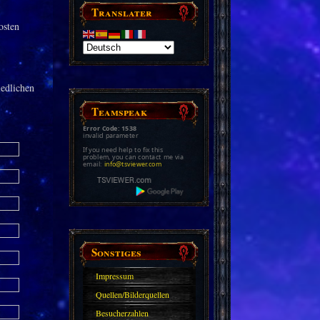
Translater
osten
iedlichen
Teamspeak
Error Code: 1538
invalid parameter
If you need help to fix this
problem, you can contact me via
email:
info@tsviewer.com
Sonstiges
Impressum
Quellen/Bilderquellen
Besucherzahlen