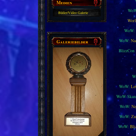
Medien
WoW
Bilder/Video Galerie
Worl
WoW:
WoW:
Na
Galeriebilder
BlizzCon
W
WoW:
Le
WoW-Skand
WoW:
Ne
WoW:
Zu
WoW:
Bli