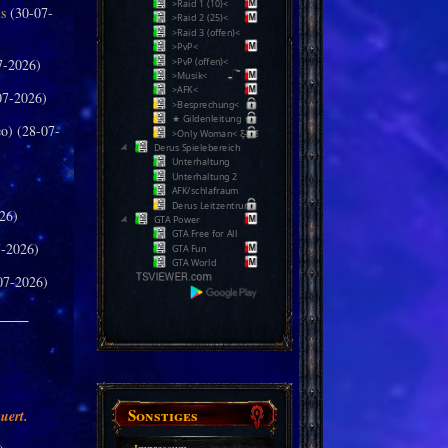
>Raid 1 (10)<
us
(30-07-
>Raid 2 (25)<
>Raid 3 (offen)<
>PvP<
7-2026)
>PvP (offen)<
>Musik<
>AFK<
07-2026)
>Besprechung<
★ Gildenleitung ★
o) (28-07-
>Only Woman< Ƹ̵̡Ӝ̵̨̄Ʒ
Derus Spielebereich
Unterhaltung
Unterhaltung 2
AFK/schlafraum
Derus Leitzentrum
26)
GTA Power
GTA Free for All
-2026)
GTA Fun
GTA World
07-2026)
_____
Sonstiges
uert.