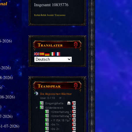
Insgesamt
10835776
Kubik-Rubik Joomla! Extensions
8-2026)
Translater
-2026)
8-2026)
Teamspeak
6)
Die Abyssischen Wächter
08-2026)
User: 0 / 10
⟳
◌
Eingangshalle
)
Gildenbereich
>Unterhaltung 1<
7-2026)
>Unterhaltung 2<
> !!! FSK 18 !!! <
>Ini 1<
31-07-2026)
>Ini 2<