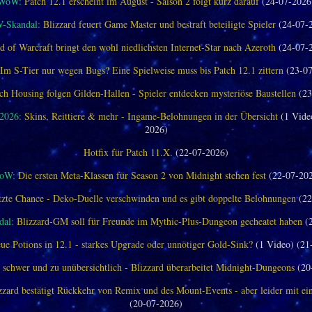
WoW:
Patch 12.1 erscheint im August - Saison 2 folgt kurz darauf
(24-07-2026
-Skandal:
Blizzard feuert Game Master und bestraft beteiligte Spieler
(24-07-
d of Warcraft bringt den wohl niedlichsten Internet-Star nach Azeroth
(24-07-
Im S-Tier nur wegen Bugs? Eine Spielweise muss bis Patch 12.1 zittern
(23-07
ch Housing folgen Gilden-Hallen - Spieler entdecken mysteriöse Baustellen
(23
 2026:
Skins, Reittiere & mehr - Ingame-Belohnungen in der Übersicht
(1 Vide
2026)
Hotfix für Patch 11.X.
(22-07-2026)
oW:
Die ersten Meta-Klassen für Season 2 von Midnight stehen fest
(22-07-20
tzte Chance - Deko-Duelle verschwinden und es gibt doppelte Belohnungen
(22
al:
Blizzard-GM soll für Freunde im Mythic-Plus-Dungeon gecheatet haben
(2
ue Potions in 12.1 - starkes Upgrade oder unnötiger Gold-Sink?
(1 Video) (21
 schwer und zu unübersichtlich - Blizzard überarbeitet Midnight-Dungeons
(20
zzard bestätigt Rückkehr von Remix und des Mount-Events - aber leider mit e
(20-07-2026)