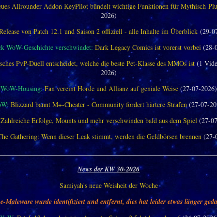
ues Allrounder-Addon KeyPilot bündelt wichtige Funktionen für Mythisch-Pl
2026)
Release von Patch 12.1 und Saison 2 offiziell - alle Inhalte im Überblick
(29-0
ck WoW-Geschichte verschwindet:
Dark Legacy Comics ist vorerst vorbei
(28-
sches PvP-Duell entscheidet, welche die beste Pet-Klasse des MMOs ist
(1 Vide
2026)
WoW-Housing:
Fan vereint Horde und Allianz auf geniale Weise
(27-07-2026)
oW:
Blizzard bannt M+-Cheater - Community fordert härtere Strafen
(27-07-20
Zahlreiche Erfolge, Mounts und mehr verschwinden bald aus dem Spiel
(27-07
The Gathering: Wenn dieser Leak stimmt, werden die Geldbörsen brennen
(27-
________________________________________________________________
News der KW 30-2026
Samiyah's neue Weisheit der Woche
e-Maleware wurde identifiziert und entfernt, dies hat leider etwas länger geda