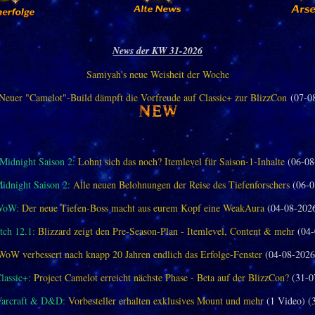
News der KW 31-2026
Samiyah's neue Weisheit der Woche
Neuer "Camelot"-Build dämpft die Vorfreude auf Classic+ zur BlizzCon
(07-0
idnight Saison 2:
Lohnt sich das noch? Itemlevel für Saison-1-Inhalte
(06-08
dnight Saison 2:
Alle neuen Belohnungen der Reise des Tiefenforschers
(06-0
WoW:
Der neue Tiefen-Boss macht aus eurem Kopf eine WeakAura
(04-08-202
ch 12.1:
Blizzard zeigt den Pre-Season-Plan - Itemlevel, Content & mehr
(04-
WoW verbessert nach knapp 20 Jahren endlich das Erfolge-Fenster
(04-08-2026
assic+:
Project Camelot erreicht nächste Phase - Beta auf der BlizzCon?
(31-0
Warcraft & D&D:
Vorbesteller erhalten exklusives Mount und mehr
(1 Video) (