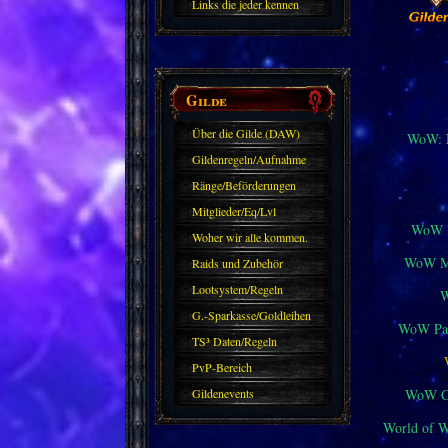
Links die jeder kennen
sollte?! Oder nicht?
Gilde
Über die Gilde (DAW)
WoW:
Gildenregeln/Aufnahme
Ränge/Beförderungen
Mitglieder/Eq/Lvl
WoW M
Woher wir alle kommen.
WoW Mi
Raids und Zubehör
Lootsystem/Regeln
G.-Sparkasse/Goldleihen
WoW Pat
TS³ Daten/Regeln
PvP-Bereich
WoW Cl
Gildenevents
World of 