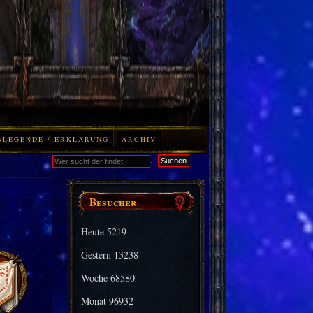
BLEGENDE / ERKLÄRUNG
ARCHIV
.
Suchen
Besucher
Heute
5219
Gestern
13238
Woche
68580
Monat
96932