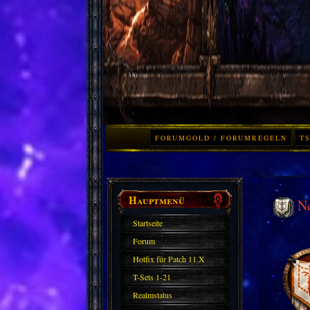
FORUMGOLD / FORUMREGELN
TS
Hauptmenü
N
Startseite
Forum
Hotfix für Patch 11.X
T-Sets 1-21
Realmstatus