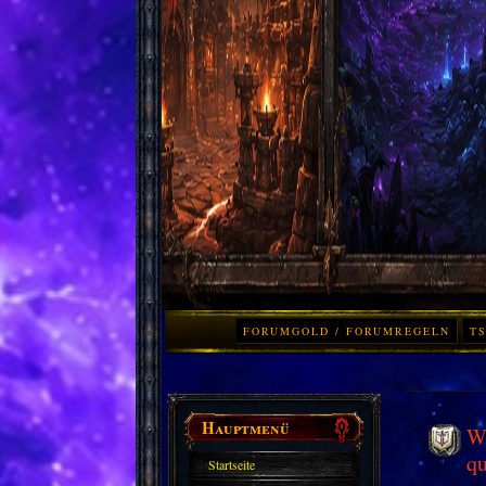
FORUMGOLD / FORUMREGELN
TS
Hauptmenü
Wo
qu
Startseite