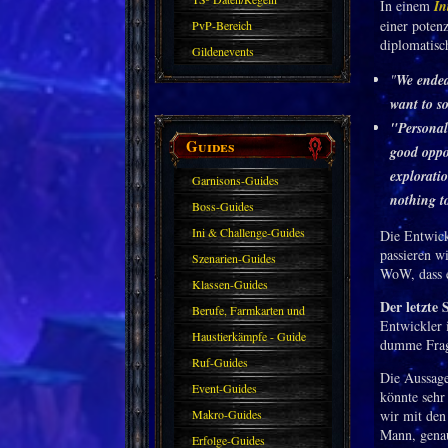
In einem
In
einer poten
PvP-Bereich
diplomatisc
Gildenevents
"
We ended
want to so
"Personall
Guides
good oppor
exploratio
Garnisons-Guides
nothing t
Boss-Guides
Ini & Challenge-Guides
Die Entwick
passieren w
Szenarien-Guides
WoW, dass e
Klassen-Guides
Der letzte 
Berufe, Farmkarten und
Entwickler i
Haustiere
Haustierkämpfe - Guide
dumme Frage
Ruf-Guides
Die Aussage
Event-Guides
könnte sehr
Makro-Guides
wir mit den
Mann, genau 
Erfolge-Guides