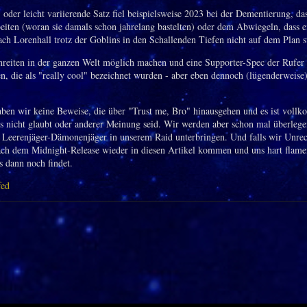
 oder leicht variierende Satz fiel beispielsweise 2023 bei der Dementierung, das
eiten (woran sie damals schon jahrelang bastelten) oder dem Abwiegeln, dass e
ch Lorenhall trotz der Goblins in den Schallenden Tiefen nicht auf dem Plan s
reiten in der ganzen Welt möglich machen und eine Supporter-Spec der Rufer
en, die als "really cool" bezeichnet wurden - aber eben dennoch (lügenderweise
aben wir keine Beweise, die über "Trust me, Bro" hinausgehen und es ist voll
s nicht glaubt oder anderer Meinung seid. Wir werden aber schon mal überlege
 Leerenjäger-Dämonenjäger in unserem Raid unterbringen. Und falls wir Unrec
ach dem Midnight-Release wieder in diesen Artikel kommen und uns hart flame
s dann noch findet.
fed