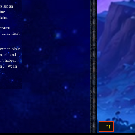
s sie an
ine
tehe.
 waren
) dementiert
kommen okay,
n, ob und
ht haben,
n ... wenn
top