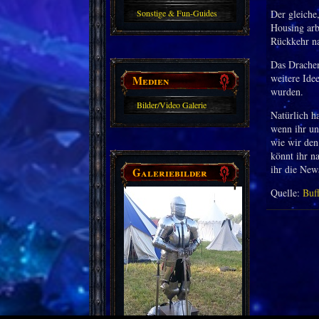
Sonstige & Fun-Guides
Der gleiche,
Housing arb
Rückkehr na
Das Drachen
weitere Ide
Medien
wurden.
Bilder/Video Galerie
Natürlich h
wenn ihr un
wie wir den
könnt ihr n
ihr die New
Galeriebilder
Quelle:
Buf