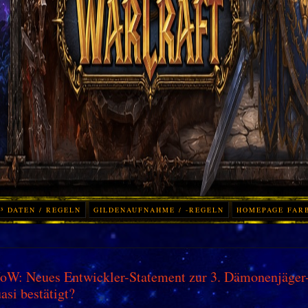
³ DATEN / REGELN
GILDENAUFNAHME / -REGELN
HOMEPAGE FAR
W: Neues Entwickler-Statement zur 3. Dämonenjäger-
asi bestätigt?