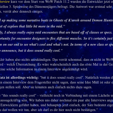
terview
kurz vor dem Start von WoW Patch 11.2 wurden die Entwickler jetzt e
ziellen 3. Spielweise des Dämonenjägers befragt. Die Antwort war erstmal sehr
h, verrät aber dennoch einiges.
 up making some narrative beats in Ghosts of K'aresh around Demon Hunte
rt of explore that little bit more in the raid."
y, I always really enjoy raid encounters that are based off of classes or specs. 
tunity for encounter designers to flex different muscles. So it's certainly just
n on our end to see what's cool and what's not. In terms of a new class or sp
o announce, but it does sound really cool."
ler haben also nichts anzukündigen. Das verrät schonmal, dass es nicht in Wo
ird - welch Überraschung. Es wäre wahrscheinlich auch das erste Mal in der Ge
ine solche Information in einem Interview angekündigt wird.
Satz ist allerdings wichtig:
"but it does sound really cool". Natürlich werden d
n einem Interview dem Fragesteller nicht sagen, dass seine Idee Müll ist oder e
n stellen soll. Aber sie könnten auch einfach nichts dazu sagen.
 "this sounds really cool" - vielleicht noch in Verbindung mit einem Lächeln 
 aussagekräftig sein. Wir haben uns daher nochmal ein paar alte Interviews ange
 Entwicklern geführt haben, und behaupten jetzt einfach, der Satz bedeutet eige
das wollen wir tun, aber ich darf es dir hier noch nicht bestätigen."