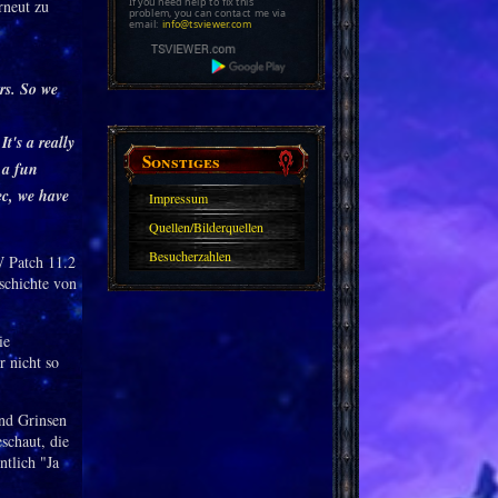
If you need help to fix this
rneut zu
problem, you can contact me via
email:
info@tsviewer.com
rs. So we
It's a really
Sonstiges
 a fun
ec, we have
Impressum
Quellen/Bilderquellen
Besucherzahlen
W Patch 11.2
schichte von
ie
r nicht so
und Grinsen
schaut, die
ntlich "Ja