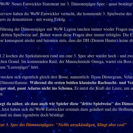
terview haben die WoW-Entwickler versucht, die kommende 3. Spielweise des
rs zu dementieren - mit wenig Erfolg.
inführung der Dämonenjäger mit WoW Legion tauchen immer wieder Fragen nac
n dritten Spielweise auf. Bisher waren diese Fragen aber immer erfolglos. Die 
ese konsequent nieder und betonten stets, dass der DH (Demon Hunter) keine dr
1.2 kochen die Spekulationen rund um eine 3. Spec aber wieder hoch - und zwa
chen Grund. Im kommenden Raid, der Manaschmiede Omega, wartet ein Boss a
en "Leerenjäger" hört.
rstecken sich eigentlich gleich drei Bosse, namentlich: Ilyssa Düstergram, Vela
Während die ersten beiden klassische Rachsucht- und Ve
s Dämmerflamme.
er sind, passt Adarus nicht ins Schema.
Er nutzt die Kraft der Leere, um s
en.
egt da näher, als dass auch wir Spieler diese "dritte Spielweise" des Däm
.
Jetzt haben sich die WoW-Entwickler erstmals dazu geäußert und die Hoffnung
 und sie dann irgendwie doch bestätigt.
ur 3. Spec des Dämonenjägers: "Nichts anzukündigen, klingt aber cool"