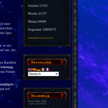
Gestern
13141
Woche
41337
Monat
69689
h einer
Entwickler
Insgesamt
10808533
itte Spec
Kubik-Rubik Joomla! Extensions
r so aus
uf uns, der
Translater
ryn Rachblut
rwüstung-
eine Feinde
onenjägers
en erst
Teamspeak
Error Code: 1538
invalid parameter