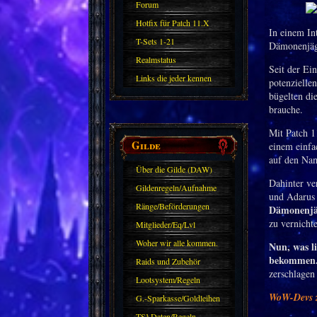
Forum
Hotfix für Patch 11.X
In einem In
T-Sets 1-21
Dämonenjäge
Realmstatus
Seit der E
Links die jeder kennen
potenzielle
bügelten di
sollte?! Oder nicht?
brauche.
Mit Patch 1
Gilde
einem einfa
auf den Nam
Über die Gilde (DAW)
Dahinter ve
Gildenregeln/Aufnahme
und Adaru
Ränge/Beförderungen
Dämonenjäg
zu vernicht
Mitglieder/Eq/Lvl
Woher wir alle kommen.
Nun, was li
bekommen
Raids und Zubehör
zerschlagen
Lootsystem/Regeln
WoW-Devs z
G.-Sparkasse/Goldleihen
TS³ Daten/Regeln