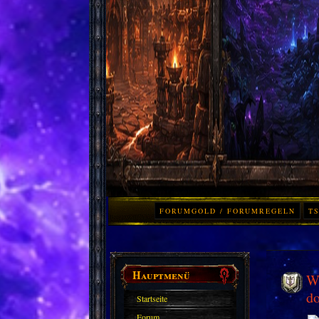
FORUMGOLD / FORUMREGELN
TS
Hauptmenü
Wo
d
Startseite
Forum