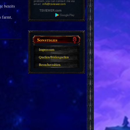
problem, you can contact me via
email:
info@tsviewer.com
e bereits
 farmt,
Sonstiges
Impressum
Quellen/Bilderquellen
Besucherzahlen