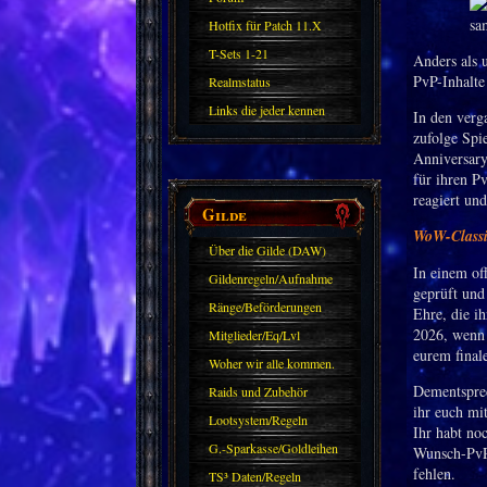
Hotfix für Patch 11.X
T-Sets 1-21
Anders als 
PvP-Inhalte
Realmstatus
Links die jeder kennen
In den verg
zufolge Spi
sollte?! Oder nicht?
Anniversary
für ihren P
reagiert un
Gilde
WoW-Classi
Über die Gilde (DAW)
In einem of
Gildenregeln/Aufnahme
geprüft und
Ränge/Beförderungen
Ehre, die i
2026, wenn 
Mitglieder/Eq/Lvl
eurem final
Woher wir alle kommen.
Dementsprec
Raids und Zubehör
ihr euch mi
Lootsystem/Regeln
Ihr habt no
G.-Sparkasse/Goldleihen
Wunsch-PvP-
fehlen.
TS³ Daten/Regeln