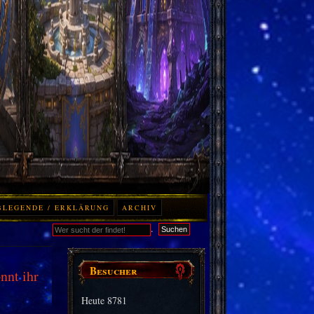
BLEGENDE / ERKLÄRUNG
ARCHIV
.
Suchen
Besucher
nnt ihr
Heute
8781