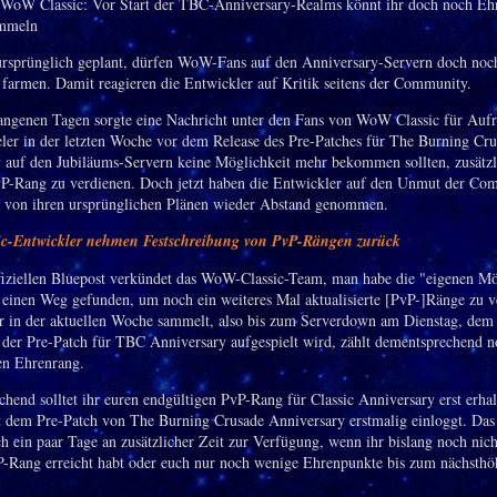
ursprünglich geplant, dürfen WoW-Fans auf den Anniversary-Servern doch noc
 farmen. Damit reagieren die Entwickler auf Kritik seitens der Community.
angenen Tagen sorgte eine Nachricht unter den Fans von WoW Classic für Aufr
eler in der letzten Woche vor dem Release des Pre-Patches für The Burning Cr
 auf den Jubiläums-Servern keine Möglichkeit mehr bekommen sollten, zusätzl
vP-Rang zu verdienen. Doch jetzt haben die Entwickler auf den Unmut der Co
d von ihren ursprünglichen Plänen wieder Abstand genommen.
c-Entwickler nehmen Festschreibung von PvP-Rängen zurück
fiziellen Bluepost verkündet das WoW-Classic-Team, man habe die "eigenen Mö
 einen Weg gefunden, um noch ein weiteres Mal aktualisierte [PvP-]Ränge zu v
hr in der aktuellen Woche sammelt, also bis zum Serverdown am Dienstag, dem 
der Pre-Patch für TBC Anniversary aufgespielt wird, zählt dementsprechend n
en Ehrenrang.
hend solltet ihr euren endgültigen PvP-Rang für Classic Anniversary erst erha
t dem Pre-Patch von The Burning Crusade Anniversary erstmalig einloggt. Das 
ch ein paar Tage an zusätzlicher Zeit zur Verfügung, wenn ihr bislang noch nich
Rang erreicht habt oder euch nur noch wenige Ehrenpunkte bis zum nächsth