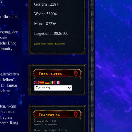
Gestern
12287
Woche
58904
h Ehre über
Monat
87256
egung, der
Insgesamt
10826100
usade
iche Ehre
Kubik-Rubik Joomla! Extensions
mmunity
Translater
glichkeiten
erleihen".
13. Januar
och zu
lten, wenn
bedeutet:
Teamspeak
t euren
Error Code: 1538
öheren Rang
invalid parameter
If you need help to fix this