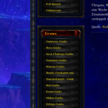
PvP-Bereich
Übrigens: W
eine Woche 
Gildenevents
Zusammenhan
verdoppelt 
Quelle:
Buf
Guides
Garnisons-Guides
Boss-Guides
Ini & Challenge-Guides
Szenarien-Guides
Klassen-Guides
Berufe, Farmkarten und
Haustiere
Haustierkämpfe - Guide
Ruf-Guides
Event-Guides
Makro-Guides
Erfolge-Guides