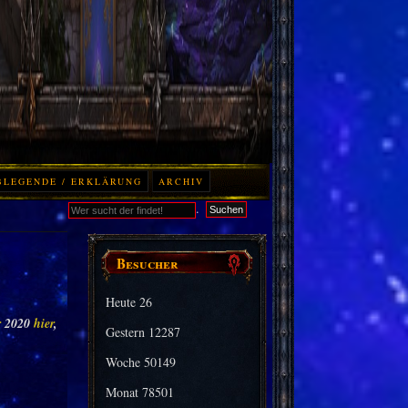
BLEGENDE / ERKLÄRUNG
ARCHIV
.
Suchen
Besucher
Heute
26
r
2020
hier
,
Gestern
12287
Woche
50149
Monat
78501