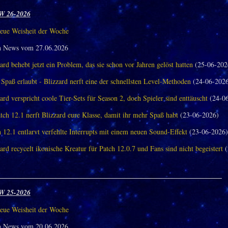
W 26-2026
eue Weisheit der Woche
n News vom 27.06.2026
ard behebt jetzt ein Problem, das sie schon vor Jahren gelöst hatten
(25-06-202
Spaß erlaubt - Blizzard nerft eine der schnellsten Level-Methoden
(24-06-202
ard verspricht coole Tier-Sets für Season 2, doch Spieler sind enttäuscht
(24-06
tch 12.1 nerft Blizzard eure Klasse, damit ihr mehr Spaß habt
(23-06-2026)
 12.1 entlarvt verfehlte Interrupts mit einem neuen Sound-Effekt
(23-06-2026)
ard recycelt ikonische Kreatur für Patch 12.0.7 und Fans sind nicht begeistert
(
_______________________________________________________________
W 25-2026
eue Weisheit der Woche
n News vom 20.06.2026.