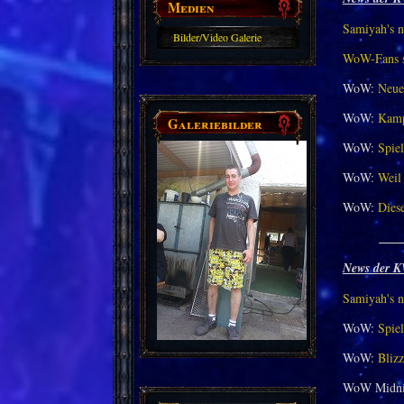
Medien
Samiyah's n
Bilder/Video Galerie
WoW-Fans st
WoW:
Neue
WoW:
Kamp
Galeriebilder
WoW:
Spiel
WoW:
Weil 
WoW:
Dies
___
News der K
Samiyah's n
WoW:
Spiel
WoW:
Bliz
WoW Midni