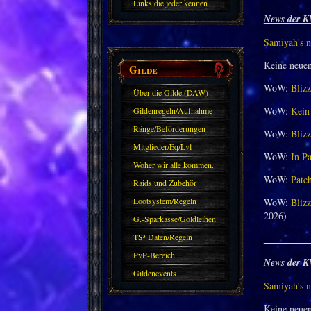
Links die jeder kennen
News der K
sollte?! Oder nicht?
Samiyah's n
Keine neue
Gilde
WoW:
Blizz
Über die Gilde (DAW)
WoW:
Kein 
Gildenregeln/Aufnahme
Ränge/Beförderungen
WoW:
Blizz
Mitglieder/Eq/Lvl
WoW:
In Pa
Woher wir alle kommen.
WoW:
Patch
Raids und Zubehör
Lootsystem/Regeln
WoW:
Blizz
2026)
G.-Sparkasse/Goldleihen
TS³ Daten/Regeln
_________
PvP-Bereich
News der K
Gildenevents
Samiyah's n
Keine neue