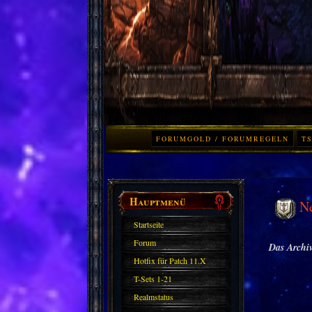
FORUMGOLD / FORUMREGELN
TS
Hauptmenü
N
Startseite
Forum
Das Archiv
Hotfix für Patch 11.X
T-Sets 1-21
Realmstatus