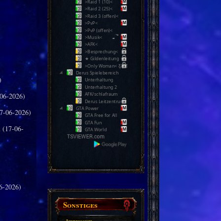
>Raid 1 (10)<
>Raid 2 (25)<
>Raid 3 (offen)<
>PvP<
>PvP (offen)<
>Musik<
>AFK<
>Besprechung<
★ Gildenleitung ★
>Only Woman< Ƹ̵̡Ӝ̵̨̄Ʒ
Derus Spielebereich
)
Unterhaltung
Unterhaltung 2
AFK/schlafraum
06-2026)
Derus Leitzentrum
GTA Power
7-06-2026)
GTA Free for All
GTA Fun
n
(17-06-
GTA World
6-2026)
Sonstiges