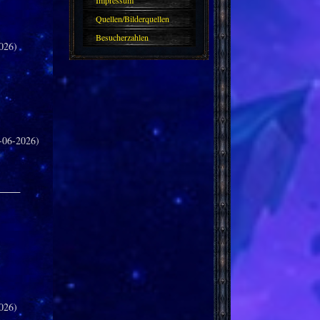
Impressum
Quellen/Bilderquellen
Besucherzahlen
026)
-06-2026)
_____
026)