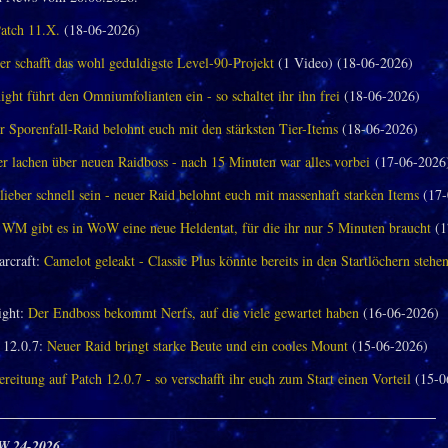
Patch 11.X.
(18-06-2026)
er schafft das wohl geduldigste Level-90-Projekt
(1 Video) (18-06-2026)
ght führt den Omniumfolianten ein - so schaltet ihr ihn frei
(18-06-2026)
 Sporenfall-Raid belohnt euch mit den stärksten Tier-Items
(18-06-2026)
 lachen über neuen Raidboss - nach 15 Minuten war alles vorbei
(17-06-2026
 lieber schnell sein - neuer Raid belohnt euch mit massenhaft starken Items
(17-
 WM gibt es in WoW eine neue Heldentat, für die ihr nur 5 Minuten braucht
(1
arcraft:
Camelot geleakt - Classic Plus könnte bereits in den Startlöchern stehe
ght:
Der Endboss bekommt Nerfs, auf die viele gewartet haben
(16-06-2026)
12.0.7:
Neuer Raid bringt starke Beute und ein cooles Mount
(15-06-2026)
reitung auf Patch 12.0.7 - so verschafft ihr euch zum Start einen Vorteil
(15-0
_______________________________________________________________
W 24-2026