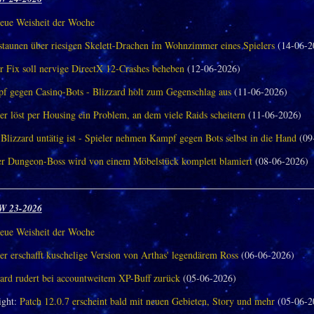
eue Weisheit der Woche
aunen über riesigen Skelett-Drachen im Wohnzimmer eines Spielers
(14-06-2
r Fix soll nervige DirectX 12-Crashes beheben
(12-06-2026)
f gegen Casino-Bots - Blizzard holt zum Gegenschlag aus
(11-06-2026)
er löst per Housing ein Problem, an dem viele Raids scheitern
(11-06-2026)
Blizzard untätig ist - Spieler nehmen Kampf gegen Bots selbst in die Hand
(09
er Dungeon-Boss wird von einem Möbelstück komplett blamiert
(08-06-2026)
________________________________________________________________
W 23-2026
eue Weisheit der Woche
er erschafft kuschelige Version von Arthas' legendärem Ross
(06-06-2026)
zard rudert bei accountweitem XP-Buff zurück
(05-06-2026)
ght:
Patch 12.0.7 erscheint bald mit neuen Gebieten, Story und mehr
(05-06-2