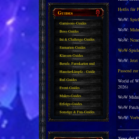
Hotfix für 
Guides
WoW:
Spiel
Garnisons-Guides
WoW:
Midni
Boss-Guides
Ini & Challenge-Guides
WoW:
Neuer
Szenarien-Guides
WoW-Spieler
Klassen-Guides
WoW:
Jetzt
Berufe, Farmkarten und
Passend zur
Haustiere
Haustierkämpfe - Guide
Ruf-Guides
World of W
2026)
Event-Guides
Makro-Guides
WoW Midni
Erfolge-Guides
WoW Patch 
Sonstige & Fun-Guides
WoW:
Vorbe
_________
News der K