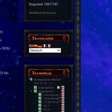
Insgesamt
10817345
Kubik-Rubik Joomla! Extensions
6)
Translater
6)
-2026)
Teamspeak
23-06-
Die Abyssischen Wächter
User: 0 / 10
⟳
◌
Eingangshalle
Gildenbereich
>Unterhaltung 1<
>Unterhaltung 2<
> !!! FSK 18 !!! <
>Ini 1<
>Ini 2<