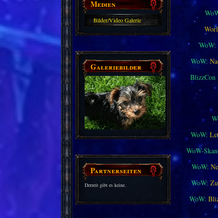
Medien
WoW
Bilder/Video Galerie
Worl
WoW:
WoW:
Na
Galeriebilder
BlizzCon
W
WoW:
Le
WoW-Skand
WoW:
Ne
Partnerseiten
WoW:
Zu
Derzeit gibt es keine.
WoW:
Bli