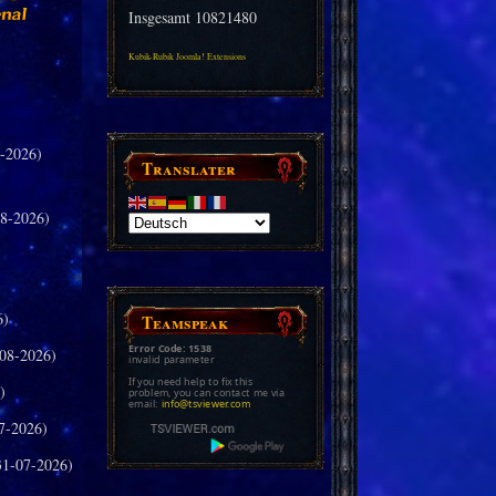
Insgesamt
10821480
Kubik-Rubik Joomla! Extensions
-2026)
Translater
8-2026)
6)
Teamspeak
Error Code: 1538
08-2026)
invalid parameter
If you need help to fix this
)
problem, you can contact me via
email:
info@tsviewer.com
7-2026)
31-07-2026)