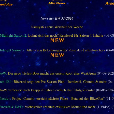
News der KW 31-2026
Samiyah's neue Weisheit der Woche
idnight Saison 2:
Lohnt sich das noch? Itemlevel für Saison-1-Inhalte
(06-08
dnight Saison 2:
Alle neuen Belohnungen der Reise des Tiefenforschers
(06-0
WoW:
Der neue Tiefen-Boss macht aus eurem Kopf eine WeakAura
(04-08-202
ch 12.1:
Blizzard zeigt den Pre-Season-Plan - Itemlevel, Content & mehr
(04-
WoW verbessert nach knapp 20 Jahren endlich das Erfolge-Fenster
(04-08-2026
assic+:
Project Camelot erreicht nächste Phase - Beta auf der BlizzCon?
(31-0
Warcraft & D&D:
Vorbesteller erhalten exklusives Mount und mehr
(1 Video) (