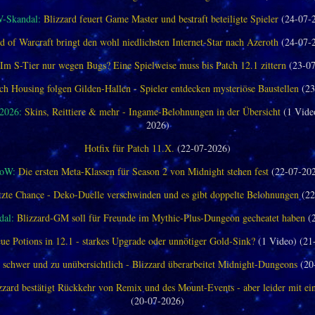
-Skandal:
Blizzard feuert Game Master und bestraft beteiligte Spieler
(24-07-
d of Warcraft bringt den wohl niedlichsten Internet-Star nach Azeroth
(24-07-
Im S-Tier nur wegen Bugs? Eine Spielweise muss bis Patch 12.1 zittern
(23-07
ch Housing folgen Gilden-Hallen - Spieler entdecken mysteriöse Baustellen
(23
 2026:
Skins, Reittiere & mehr - Ingame-Belohnungen in der Übersicht
(1 Vide
2026)
Hotfix für Patch 11.X.
(22-07-2026)
oW:
Die ersten Meta-Klassen für Season 2 von Midnight stehen fest
(22-07-20
tzte Chance - Deko-Duelle verschwinden und es gibt doppelte Belohnungen
(22
al:
Blizzard-GM soll für Freunde im Mythic-Plus-Dungeon gecheatet haben
(2
ue Potions in 12.1 - starkes Upgrade oder unnötiger Gold-Sink?
(1 Video) (21
 schwer und zu unübersichtlich - Blizzard überarbeitet Midnight-Dungeons
(20
zzard bestätigt Rückkehr von Remix und des Mount-Events - aber leider mit e
(20-07-2026)