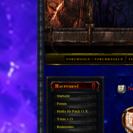
FORUMGOLD / FORUMREGELN
TS
Hauptmenü
N
Startseite
Forum
Hotfix für Patch 11.X
T-Sets 1-21
Realmstatus