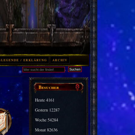
BLEGENDE / ERKLÄRUNG
ARCHIV
.
Suchen
Besucher
Heute
4161
Gestern
12287
Woche
54284
Monat
82636