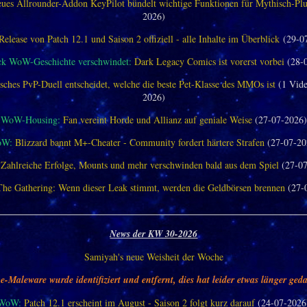
ues Allrounder-Addon KeyPilot bündelt wichtige Funktionen für Mythisch-Pl
2026)
Release von Patch 12.1 und Saison 2 offiziell - alle Inhalte im Überblick
(29-0
ck WoW-Geschichte verschwindet:
Dark Legacy Comics ist vorerst vorbei
(28-
sches PvP-Duell entscheidet, welche die beste Pet-Klasse des MMOs ist
(1 Vide
2026)
WoW-Housing:
Fan vereint Horde und Allianz auf geniale Weise
(27-07-2026)
oW:
Blizzard bannt M+-Cheater - Community fordert härtere Strafen
(27-07-20
Zahlreiche Erfolge, Mounts und mehr verschwinden bald aus dem Spiel
(27-07
The Gathering: Wenn dieser Leak stimmt, werden die Geldbörsen brennen
(27-
________________________________________________________________
News der KW 30-2026
Samiyah's neue Weisheit der Woche
e-Maleware wurde identifiziert und entfernt, dies hat leider etwas länger geda
WoW:
Patch 12.1 erscheint im August - Saison 2 folgt kurz darauf
(24-07-2026