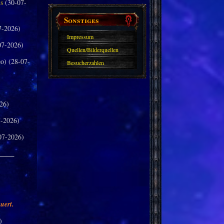
us
(30-07-
Sonstiges
7-2026)
Impressum
07-2026)
Quellen/Bilderquellen
o) (28-07-
Besucherzahlen
26)
-2026)
07-2026)
_____
uert.
)