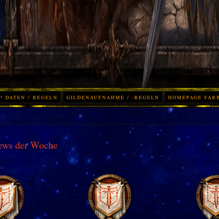
³ DATEN / REGELN
GILDENAUFNAHME / -REGELN
HOMEPAGE FAR
ews der Woche