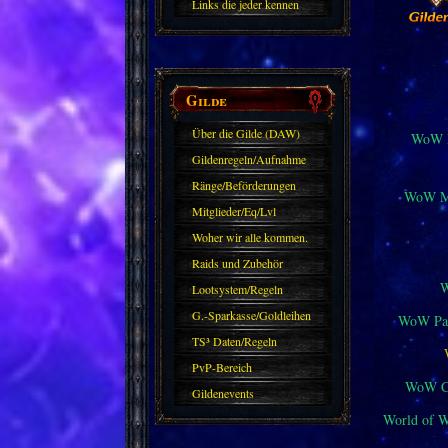
Links die jeder kennen
sollte?! Oder nicht?
Gilde
Über die Gilde (DAW)
WoW M
Gildenregeln/Aufnahme
Ränge/Beförderungen
WoW Mi
Mitglieder/Eq/Lvl
Woher wir alle kommen.
Raids und Zubehör
Lootsystem/Regeln
G.-Sparkasse/Goldleihen
WoW Pat
TS³ Daten/Regeln
PvP-Bereich
WoW Cl
Gildenevents
World of 