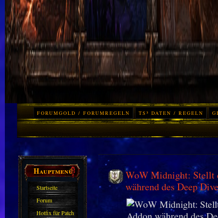
FORUMGOLD / FORUMREGELN
TS³ DATEN / REGELN
G
Hauptmenü
WoW Midnight: Stellt
während des Deep Dive
Startseite
Forum
Hotfix für Patch