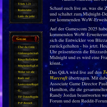
11.X
T-Sets 1-21
Schaut euch live an, was die
Realmstatus
und schaltet zum Midnight-De
Links die jeder
zur kommenden WoW-Erweite
kennen sollte?!
Auf der Gamescom 2025 haben
Oder nicht?
kommenden WoW-Erweiterung
Gilde
sich die Entwickler von Blizz
zurückgehalten - bis jetzt. H
Über die Gilde
Uhr präsentieren die Blizzar
(DAW)
Gildenregeln/Aufnahme
Midnight und es wird eine Fra
Ränge/Beförderungen
könnt.
Mitglieder/Eq/Lvl
Das Q&A wird live auf den
Tw
Woher wir alle
Warcraft
übertragen. Mit dab
kommen.
Raids und
Associate Game Director Paul
Zubehör
Lootsystem/Regeln
Hamilton, die die gesammelt
G.-
Randy Jordan beantworten wer
Sparkasse/Goldleihen
TS³ Daten/Regeln
Forum und dem Reddit-Forum 
PvP-Bereich