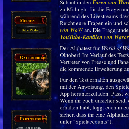
Schaut in den
Foren von Worl
zu Midnight für die Fragerun
während des Livestreams davo
Medien
Reicht eure Fragen ein und sc
von WoW
an. Die Fragerunde 
Bilder/Video
YouTube-Kanälen von Warcr
Galerie
Der Alphatest für
World of Wa
Oktober! Im Verlauf des Test
Galeriebilder
Vertreter von Presse und Fans
die kommende Erweiterung au
Für den Test erhalten ausgewä
mit der Anweisung, den Spielcl
App herunterzuladen. Passt w
Wenn ihr euch unsicher seid, 
erhalten habt, loggt euch in eu
sicher, dass ihr eine Alphaliz
Partnerseiten
unter "Spielaccounts").
Derzeit gibt es keine.