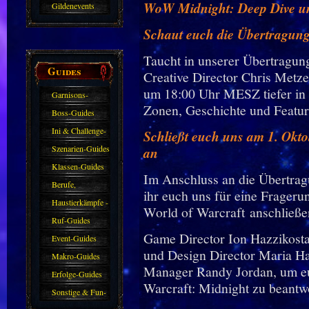
WoW Midnight: Deep Dive un
Gildenevents
Schaut euch die Übertragung
Taucht in unserer Übertragun
Guides
Creative Director Chris Metz
um 18:00 Uhr MESZ tiefer in 
Garnisons-
Zonen, Geschichte und Featur
Guides
Boss-Guides
Ini & Challenge-
Schließt euch uns am 1. Okt
Guides
Szenarien-Guides
an
Klassen-Guides
Im Anschluss an die Übertrag
Berufe,
ihr euch uns für eine Frageru
Farmkarten und
Haustierkämpfe -
World of Warcraft anschließe
Haustiere
Guide
Ruf-Guides
Game Director Ion Hazzikosta
Event-Guides
und Design Director Maria Ha
Makro-Guides
Manager Randy Jordan, um eu
Erfolge-Guides
Warcraft: Midnight zu beantw
Sonstige & Fun-
Guides