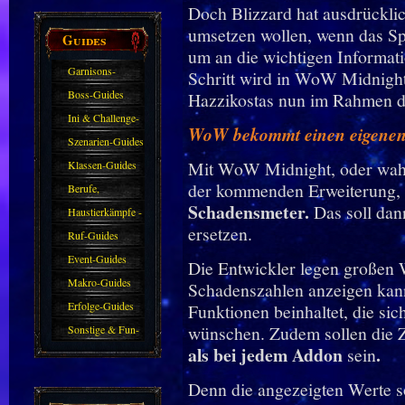
Doch Blizzard hat ausdrücklic
umsetzen wollen, wenn das Sp
Guides
um an die wichtigen Informat
Garnisons-
Schritt wird in WoW Midnight
Guides
Boss-Guides
Hazzikostas nun im Rahmen d
Ini & Challenge-
WoW bekommt einen eigenen
Guides
Szenarien-Guides
Mit WoW Midnight, oder wahrs
Klassen-Guides
der kommenden Erweiterung, 
Berufe,
Schadensmeter.
Das soll dan
Farmkarten und
Haustierkämpfe -
ersetzen.
Haustiere
Guide
Ruf-Guides
Event-Guides
Die Entwickler legen großen W
Makro-Guides
Schadenszahlen anzeigen kann
Erfolge-Guides
Funktionen beinhaltet, die si
wünschen. Zudem sollen die 
Sonstige & Fun-
als bei jedem Addon
.
sein
Guides
Denn die angezeigten Werte so