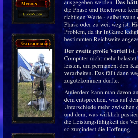
Das hätt
ausgegeben werden.
Medien
die Phase und Reichweite kein
Bilder/Video
richtigen Werte - selbst wenn
Galerie
Phase oder zu weit weg ist. H
Problem, da ihr InGame ledigl
bestimmten Reichweite angez
Galeriebilder
Der zweite große Vorteil
ist
Computer nicht mehr belastet
leisten, um permanent den Ka
verarbeiten. Das fällt dann w
zugutekommen dürfte.
Außerdem kann man davon aus
dem entsprechen, was auf dem 
Unterschiede mehr zwischen 
und dem, was wirklich passie
die Leistungsfähigkeit des Ve
so zumindest die Hoffnung.