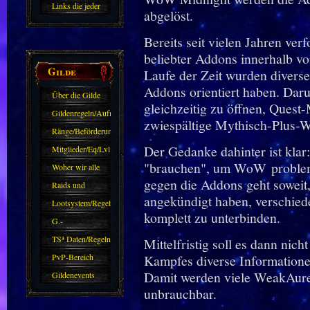
Links die jeder
abgelöst.
kennen sollte?!
Bereits seit vielen Jahren ver
Oder nicht?
beliebter Addons innerhalb 
Gilde
Laufe der Zeit wurden diverse 
Addons orientiert haben. Daru
Über die Gilde
gleichzeitig zu öffnen, Quest
(DAW)
Gildenregeln/Aufnahme
zwiespältige Mythisch-Plus-W
Ränge/Beförderungen
Der Gedanke dahinter ist klar
Mitglieder/Eq/Lvl
"brauchen", um WoW problem
Woher wir alle
gegen die Addons geht soweit,
kommen.
Raids und
angekündigt haben, verschiede
Zubehör
Lootsystem/Regeln
komplett zu unterbinden.
G.-
Sparkasse/Goldleihen
TS³ Daten/Regeln
Mittelfristig soll es dann nic
PvP-Bereich
Kampfes diverse Informatione
Damit werden viele WeakAur
Gildenevents
unbrauchbar.