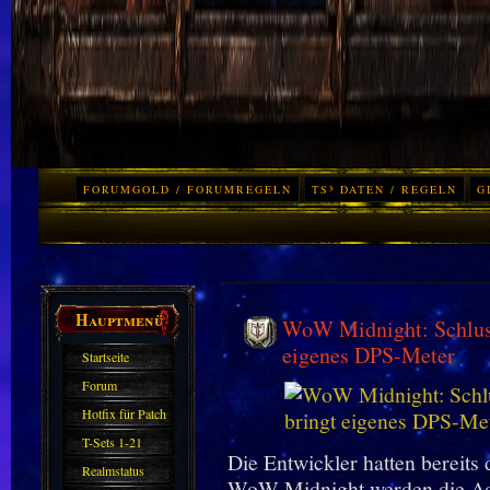
FORUMGOLD / FORUMREGELN
TS³ DATEN / REGELN
G
Hauptmenü
WoW Midnight: Schluss
eigenes DPS-Meter
Startseite
Forum
Hotfix für Patch
11.X
T-Sets 1-21
Die Entwickler hatten bereits 
Realmstatus
WoW Midnight werden die Ad