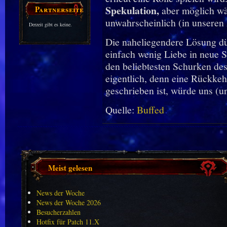
Partnerseiten
Spekulation,
aber möglich wä
unwahrscheinlich (in unseren
Derzeit gibt es keine.
Die naheliegendere Lösung dür
einfach wenig Liebe in neue S
den beliebtesten Schurken d
eigentlich, denn eine Rückkeh
geschrieben ist, würde uns (un
Quelle:
Buffed
Meist gelesen
News der Woche
News der Woche 2026
Besucherzahlen
Hotfix für Patch 11.X