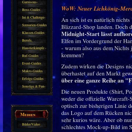
Garnisons-
WoW: Neuer Lichkönig-Merch
Guides
Boss-Guides
Ini & Challenge-
An sich ist es natürlich nich
Guides
Szenarien-Guides
Blizzard-Shop landen. Doch 
Midnight-Start lässt aufho
Klassen-Guides
Elfen im Vordergrund der Han
Berufe,
- warum also aus dem Nichts 
Farmkarten und
Haustierkämpfe -
kommen?
Haustiere
Guide
Ruf-Guides
Event-Guides
Zudem wirken die Designs nich
Makro-Guides
überhastet auf den Markt ge
Erfolge-Guides
über eine ganze Reihe an "F
Sonstige & Fun-
Die neuen Produkte (Shirt, P
Guides
weder die offizielle Warcraft-
optisch zur bisherigen Linie 
das Logo auf dem Rücken nicht
Medien
sehr kurios wäre. Aber ob nun
Bilder/Video
schlechtes Mock-up-Bild im Sho
Galerie