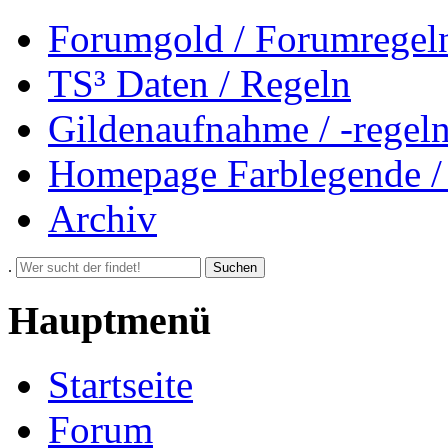
Forumgold / Forumregel
TS³ Daten / Regeln
Gildenaufnahme / -regel
Homepage Farblegende /
Archiv
.
Suchen
Hauptmenü
Startseite
Forum