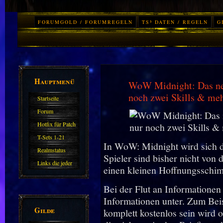
FORUMGOLD / FORUMREGELN
TS³ DATEN / REGELN
G
Hauptmenü
WoW Midnight: Das neu
noch zwei Skills & me
Startseite
Forum
Hotfix für Patch
11.X
T-Sets 1-21
In WoW: Midnight wird sich d
Realmstatus
Spieler sind bisher nicht von 
Links die jeder
einen kleinen Hoffnungsschi
kennen sollte?!
Bei der Flut an Informatione
Oder nicht?
Informationen unter. Zum Bei
Gilde
komplett kostenlos sein wird 