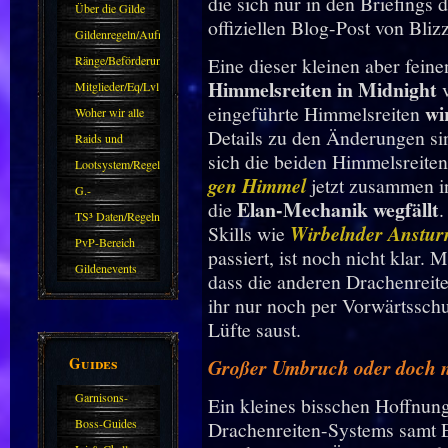
die sich nur in den Briefings d
Über die Gilde
offiziellen Blog-Post von Bliz
(DAW)
Gildenregeln/Aufnahme
Ränge/Beförderungen
Eine dieser kleinen aber feine
Himmelsreiten in Midnight
v
Mitglieder/Eq/Lvl
wi
eingeführte Himmelsreiten
Woher wir alle
Details zu den Änderungen sin
kommen.
Raids und
sich die beiden Himmelsreiten
Zubehör
Lootsystem/Regeln
gen Himmel
jetzt zusammen i
G.-
Elan-Mechanik wegfällt
die
.
Sparkasse/Goldleihen
TS³ Daten/Regeln
Skills wie
Wirbelnder Anstu
PvP-Bereich
passiert, ist noch nicht klar
Gildenevents
dass die anderen Drachenreite
ihr nur noch per Vorwärtssch
Lüfte saust.
Guides
Großer Umbruch oder doch nu
Garnisons-
Ein kleines bisschen Hoffnung 
Guides
Boss-Guides
Drachenreiten-Systems samt E