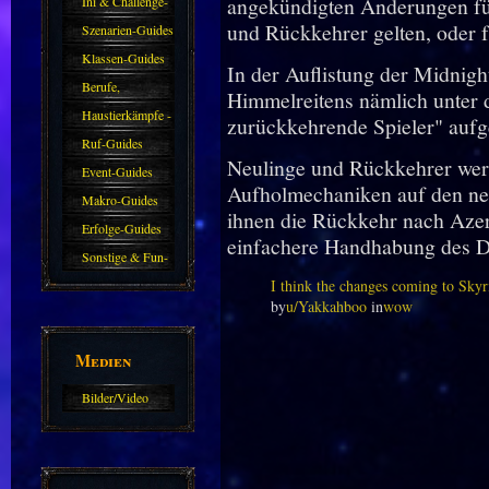
angekündigten Änderungen für
Ini & Challenge-
und Rückkehrer gelten, oder für
Guides
Szenarien-Guides
Klassen-Guides
In der Auflistung der Midnigh
Berufe,
Himmelreitens nämlich unter 
Farmkarten und
Haustierkämpfe -
zurückkehrende Spieler" aufge
Haustiere
Guide
Ruf-Guides
Neulinge und Rückkehrer wer
Event-Guides
Aufholmechaniken auf den ne
Makro-Guides
ihnen die Rückkehr nach Azero
Erfolge-Guides
einfachere Handhabung des D
Sonstige & Fun-
Guides
I think the changes coming to Skyr
by
u/Yakkahboo
in
wow
Medien
Bilder/Video
Galerie