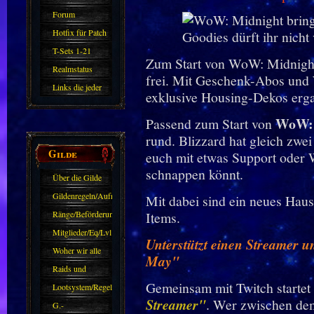
Forum
Hotfix für Patch
11.X
T-Sets 1-21
Zum Start von WoW: Midnight 
Realmstatus
frei. Mit Geschenk-Abos und 
Links die jeder
exklusive Housing-Dekos erga
kennen sollte?!
WoW: 
Passend zum Start von
Oder nicht?
rund. Blizzard hat gleich zwe
Gilde
euch mit etwas Support oder 
schnappen könnt.
Über die Gilde
(DAW)
Gildenregeln/Aufnahme
Mit dabei sind ein neues Hau
Ränge/Beförderungen
Items.
Mitglieder/Eq/Lvl
Unterstützt einen Streamer 
Woher wir alle
May"
kommen.
Raids und
Gemeinsam mit Twitch startet
Zubehör
Lootsystem/Regeln
Streamer"
. Wer zwischen d
G.-