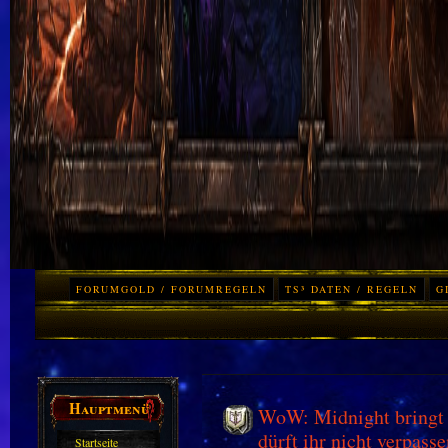
FORUMGOLD / FORUMREGELN
TS³ DATEN / REGELN
G
Hauptmenü
WoW: Midnight bringt 
dürft ihr nicht verpasse
Startseite