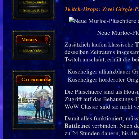
Erfolge-Guides
Twitch-Drops: Zwei Grrgle-P
Sonstige & Fun-
Guides
Neue Murloc-Plü
Medien
T
Zusätzlich laufen klassische
Bilder/Video
desselben Zeitraums insgesa
Twitch anschaut, erhält die b
Galerie
Kuscheliger allianzblauer Gr
Kuscheliger horderoter Grrg
Galeriebilder
Die Plüschtiere sind als Hous
Zugriff auf das Behausungs-
WoW Classic sind sie nicht ve
Damit alles funktioniert, müss
Battle.net
verbinden. Nach d
zu 24 Stunden dauern, bis die