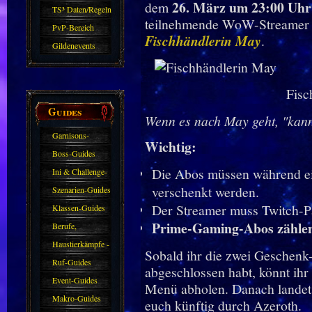
26. März um 23:00 Uh
dem
Sparkasse/Goldleihen
TS³ Daten/Regeln
teilnehmende WoW-Streamer ve
PvP-Bereich
Fischhändlerin May
.
Gildenevents
Fisc
Guides
Wenn es nach May geht, "kann
Garnisons-
Wichtig:
Guides
Boss-Guides
Die Abos müssen während ei
Ini & Challenge-
verschenkt werden.
Guides
Szenarien-Guides
Der Streamer muss Twitch-Par
Klassen-Guides
Prime-Gaming-Abos zählen
Berufe,
Farmkarten und
Haustierkämpfe -
Sobald ihr die zwei Geschen
Haustiere
Guide
Ruf-Guides
abgeschlossen habt, könnt ih
Event-Guides
Menü abholen. Danach landet
Makro-Guides
euch künftig durch Azeroth.