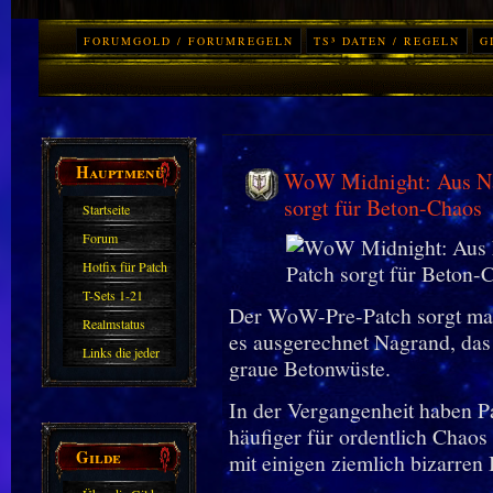
FORUMGOLD / FORUMREGELN
TS³ DATEN / REGELN
G
Hauptmenü
WoW Midnight: Aus Na
sorgt für Beton-Chaos
Startseite
Forum
Hotfix für Patch
11.X
T-Sets 1-21
Der WoW-Pre-Patch sorgt mal 
Realmstatus
es ausgerechnet Nagrand, das s
Links die jeder
graue Betonwüste.
kennen sollte?!
In der Vergangenheit haben P
Oder nicht?
häufiger für ordentlich Chao
Gilde
mit einigen ziemlich bizarren 