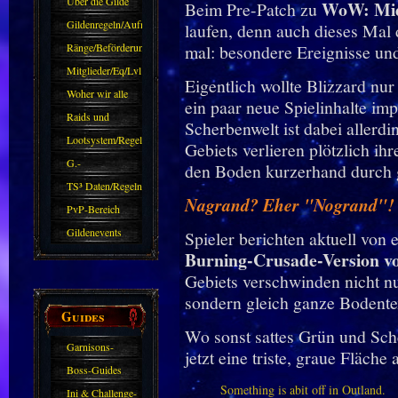
Über die Gilde
WoW
: Mi
Beim Pre-Patch zu
(DAW)
Gildenregeln/Aufnahme
laufen, denn auch dieses Mal 
Ränge/Beförderungen
mal: besondere Ereignisse und
Mitglieder/Eq/Lvl
Eigentlich wollte Blizzard nur
Woher wir alle
ein paar neue Spielinhalte im
kommen.
Raids und
Scherbenwelt ist dabei allerdi
Zubehör
Lootsystem/Regeln
Gebiets verlieren plötzlich ih
G.-
den Boden kurzerhand durch g
Sparkasse/Goldleihen
TS³ Daten/Regeln
Nagrand? Eher "Nogrand"!
PvP-Bereich
Gildenevents
Spieler berichten aktuell von 
Burning-Crusade-Version v
Gebiets verschwinden nicht nu
sondern gleich ganze Bodente
Guides
Wo sonst sattes Grün und Sche
Garnisons-
jetzt eine triste, graue Fläche
Guides
Boss-Guides
Something is abit off in Outland.
Ini & Challenge-