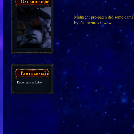
Galeriebilder
Midnight pre-patch did some damag
by
u/naturzaros
in
wow
Partnerseiten
Derzeit gibt es keine.