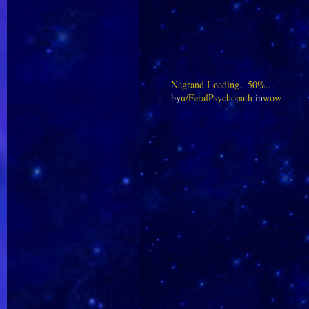
Nagrand Loading.. 50%...
by
u/FeralPsychopath
in
wow