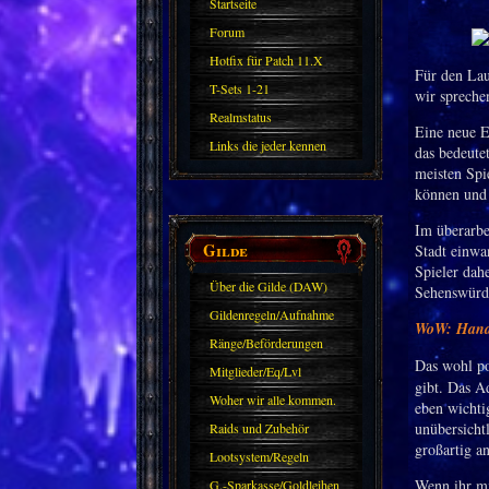
Startseite
Forum
Hotfix für Patch 11.X
Für den Lau
T-Sets 1-21
wir spreche
Realmstatus
Eine neue E
Links die jeder kennen
das bedeute
meisten Spi
sollte?! Oder nicht?
können und 
Im überarbe
Gilde
Stadt einwa
Spieler dah
Über die Gilde (DAW)
Sehenswürdi
Gildenregeln/Aufnahme
WoW: HandyN
Ränge/Beförderungen
Das wohl po
Mitglieder/Eq/Lvl
gibt. Das A
Woher wir alle kommen.
eben wichti
unübersichtl
Raids und Zubehör
großartig an
Lootsystem/Regeln
Wenn ihr mi
G.-Sparkasse/Goldleihen