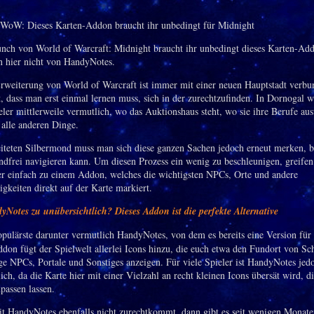
nch von World of Warcraft: Midnight braucht ihr unbedingt dieses Karten-Ad
n hier nicht von HandyNotes.
rweiterung von World of Warcraft ist immer mit einer neuen Hauptstadt verbu
t, dass man erst einmal lernen muss, sich in der zurechtzufinden. In Dornogal w
eler mittlerweile vermutlich, wo das Auktionshaus steht, wo sie ihre Berufe au
alle anderen Dinge.
iteten Silbermond muss man sich diese ganzen Sachen jedoch erneut merken, b
ndfrei navigieren kann. Um diesen Prozess ein wenig zu beschleunigen, greifen
er einfach zu einem Addon, welches die wichtigsten NPCs, Orte und andere
gkeiten direkt auf der Karte markiert.
otes zu unübersichtlich? Dieses Addon ist die perfekte Alternative
pulärste darunter vermutlich HandyNotes, von dem es bereits eine Version für
ddon fügt der Spielwelt allerlei Icons hinzu, die euch etwa den Fundort von Sc
ge NPCs, Portale und Sonstiges anzeigen. Für viele Spieler ist HandyNotes jed
ich, da die Karte hier mit einer Vielzahl an recht kleinen Icons übersät wird, di
passen lassen.
t HandyNotes ebenfalls nicht zurechtkommt, dann gibt es seit wenigen Monate