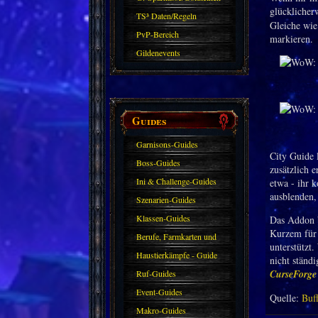
glücklicher
TS³ Daten/Regeln
Gleiche wie
PvP-Bereich
markieren.
Gildenevents
Guides
Garnisons-Guides
City Guide 
Boss-Guides
zusätzlich 
Ini & Challenge-Guides
etwa - ihr k
ausblenden,
Szenarien-Guides
Klassen-Guides
Das Addon b
Kurzem für 
Berufe, Farmkarten und
unterstützt
Haustiere
Haustierkämpfe - Guide
nicht ständ
CurseForge 
Ruf-Guides
Event-Guides
Quelle:
Buf
Makro-Guides