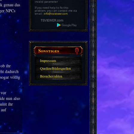
invalid parameter
ck genau das
If you need help to fix this
iger NPCs
problem, you can contact me via
email:
info@tsviewer.com
Sonstiges
Impressum
 ob ihr
Quellen/Bilderquellen
eht dadurch
Besucherzahlen
sogar völlig
 vor
ide nun also
amit ihr
 auf