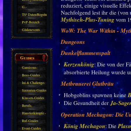
reduziert, einige visuelle Eff
G.-
Nachfolgend lest ihr die (von
Sparkasse/Goldleihen
TS³ Daten/Regeln
Mythisch-Plus-Tuning
vom 19
PvP-Bereich
WoW: The War Within - Myth
Gildenevents
Dungeons
Dunkelflammenspalt
Guides
Kerzenkönig
: Die von der F
Garnisons-
absorbierte Heilung wurde u
Guides
Boss-Guides
Metbrauerei Glutbräu
Ini & Challenge-
Guides
Szenarien-Guides
Hobgoblins spawnen keine
B
Klassen-Guides
Die Gesundheit der
Ja-Sage
Berufe,
Farmkarten und
Haustierkämpfe -
Operation Mechagon: Die Un
Haustiere
Guide
Ruf-Guides
König Mechagon
: Die
Plas
Event-Guides