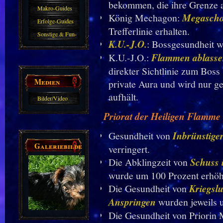
bekommen, die ihre Grenze 
Makro-Guides
König Mechagon:
Megasch
Erfolge-Guides
Trefferlinie erhalten.
Sonstige & Fun-
K.U.-J.O.
: Bossgesundheit w
Guides
K.U.-J.O.:
Flammen ablass
direkter Sichtlinie zum Boss 
Medien
private Aura und wird nur ge
aufhält.
Bilder/Video
Galerie
Priorat der Heiligen Flamme
Gesundheit von
Inbrünstige
Galeriebilder
verringert.
Die Abklingzeit von
Schuss 
wurde um 100 Prozent erhöh
Die Gesundheit von
Kriegsl
Anspringen
wurden jeweils u
Die Gesundheit von Priorin