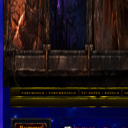
FORUMGOLD / FORUMREGELN
TS³ DATEN / REGELN
G
Hauptmenü