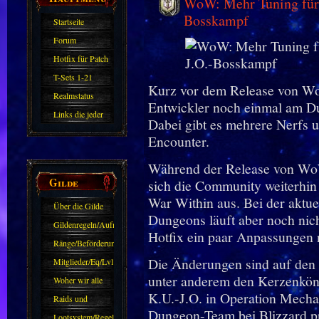
WoW: Mehr Tuning für 
Bosskampf
Startseite
Forum
Hotfix für Patch
11.X
T-Sets 1-21
Kurz vor dem Release von Wo
Realmstatus
Entwickler noch einmal am D
Links die jeder
Dabei gibt es mehrere Nerfs u
kennen sollte?!
Encounter.
Oder nicht?
Während der Release von WoW 
Gilde
sich die Community weiterhin 
War Within aus. Bei der aktue
Über die Gilde
Dungeons läuft aber noch nich
(DAW)
Gildenregeln/Aufnahme
Hotfix ein paar Anpassungen 
Ränge/Beförderungen
Die Änderungen sind auf den L
Mitglieder/Eq/Lvl
unter anderem den Kerzenkön
Woher wir alle
K.U.-J.O. in Operation Mecha
kommen.
Raids und
Dungeon-Team bei Blizzard pr
Zubehör
Lootsystem/Regeln