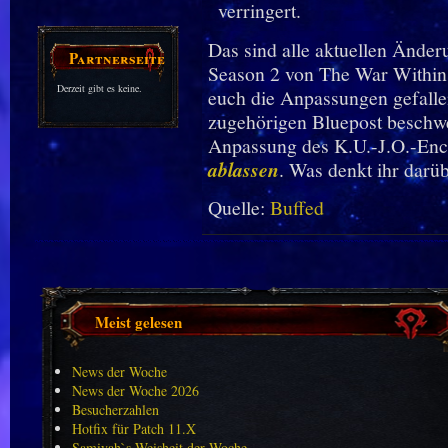
verringert.
Das sind alle aktuellen Ände
Partnerseiten
Season 2 von The War Within.
Derzeit gibt es keine.
euch die Anpassungen gefall
zugehörigen Bluepost beschwe
Anpassung des K.U.-J.O.-Enc
ablassen
. Was denkt ihr darü
Quelle:
Buffed
Meist gelesen
News der Woche
News der Woche 2026
Besucherzahlen
Hotfix für Patch 11.X
Samiyah`s Weisheit der Woche