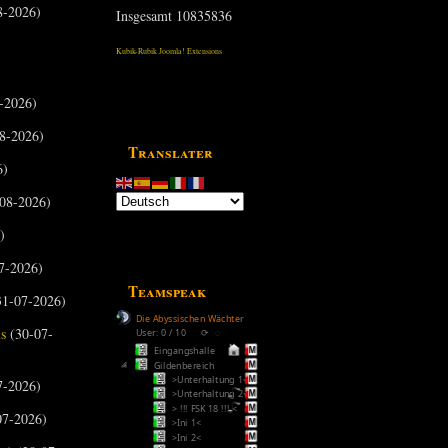
8-2026)
Insgesamt
10835836
Kubik-Rubik Joomla! Extensions
-2026)
8-2026)
Translater
6)
08-2026)
)
7-2026)
Teamspeak
31-07-2026)
Die Abyssischen Wächter
us
(30-07-
User: 0 / 10
⟳
◌
Eingangshalle
Gildenbereich
>Unterhaltung 1<
7-2026)
>Unterhaltung 2<
> !!! FSK 18 !!! <
07-2026)
>Ini 1<
>Ini 2<