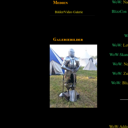
Medien
WoW:
Na
BlizzCon
Bilder/Video Galerie
W
Galeriebilder
WoW:
Le
WoW-Skand
WoW:
Ne
WoW:
Zu
WoW:
Bli
___
WoW-Addon 