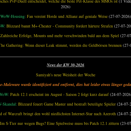
sches PvP-Duell entscheidet, welche die beste Pet-Klasse des MMOs ist
(1 Vide
2026)
WoW-Housing:
Fan vereint Horde und Allianz auf geniale Weise
(27-07-2026)
oW:
Blizzard bannt M+-Cheater - Community fordert härtere Strafen
(27-07-20
Zahlreiche Erfolge, Mounts und mehr verschwinden bald aus dem Spiel
(27-07
The Gathering: Wenn dieser Leak stimmt, werden die Geldbörsen brennen
(27-
________________________________________________________________
News der KW 30-2026
Samiyah's neue Weisheit der Woche
e-Maleware wurde identifiziert und entfernt, dies hat leider etwas länger geda
WoW:
Patch 12.1 erscheint im August - Saison 2 folgt kurz darauf
(24-07-2026
-Skandal:
Blizzard feuert Game Master und bestraft beteiligte Spieler
(24-07-
d of Warcraft bringt den wohl niedlichsten Internet-Star nach Azeroth
(24-07-
Im S-Tier nur wegen Bugs? Eine Spielweise muss bis Patch 12.1 zittern
(23-07