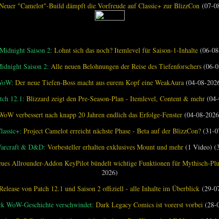
Neuer "Camelot"-Build dämpft die Vorfreude auf Classic+ zur BlizzCon
(07-0
idnight Saison 2:
Lohnt sich das noch? Itemlevel für Saison-1-Inhalte
(06-08
dnight Saison 2:
Alle neuen Belohnungen der Reise des Tiefenforschers
(06-0
WoW:
Der neue Tiefen-Boss macht aus eurem Kopf eine WeakAura
(04-08-202
ch 12.1:
Blizzard zeigt den Pre-Season-Plan - Itemlevel, Content & mehr
(04-
WoW verbessert nach knapp 20 Jahren endlich das Erfolge-Fenster
(04-08-2026
assic+:
Project Camelot erreicht nächste Phase - Beta auf der BlizzCon?
(31-0
Warcraft & D&D:
Vorbesteller erhalten exklusives Mount und mehr
(1 Video) (
ues Allrounder-Addon KeyPilot bündelt wichtige Funktionen für Mythisch-Pl
2026)
Release von Patch 12.1 und Saison 2 offiziell - alle Inhalte im Überblick
(29-0
ck WoW-Geschichte verschwindet:
Dark Legacy Comics ist vorerst vorbei
(28-