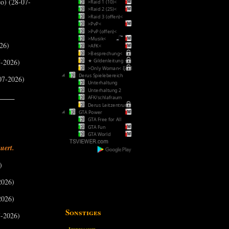
o) (28-07-
>Raid 1 (10)<
>Raid 2 (25)<
>Raid 3 (offen)<
>PvP<
>PvP (offen)<
>Musik<
26)
>AFK<
>Besprechung<
-2026)
★ Gildenleitung ★
>Only Woman< Ƹ̵̡Ӝ̵̨̄Ʒ
Derus Spielebereich
07-2026)
Unterhaltung
Unterhaltung 2
_____
AFK/schlafraum
Derus Leitzentrum
GTA Power
GTA Free for All
GTA Fun
GTA World
uert.
)
2026)
2026)
Sonstiges
-2026)