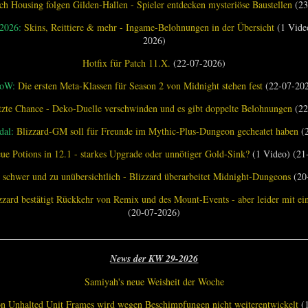
ch Housing folgen Gilden-Hallen - Spieler entdecken mysteriöse Baustellen
(23
 2026:
Skins, Reittiere & mehr - Ingame-Belohnungen in der Übersicht
(1 Vide
2026)
Hotfix für Patch 11.X.
(22-07-2026)
oW:
Die ersten Meta-Klassen für Season 2 von Midnight stehen fest
(22-07-20
tzte Chance - Deko-Duelle verschwinden und es gibt doppelte Belohnungen
(22
al:
Blizzard-GM soll für Freunde im Mythic-Plus-Dungeon gecheatet haben
(2
ue Potions in 12.1 - starkes Upgrade oder unnötiger Gold-Sink?
(1 Video) (21
 schwer und zu unübersichtlich - Blizzard überarbeitet Midnight-Dungeons
(20
zzard bestätigt Rückkehr von Remix und des Mount-Events - aber leider mit e
(20-07-2026)
________________________________________________________________
News der KW 29-2026
Samiyah's neue Weisheit der Woche
Unhalted Unit Frames wird wegen Beschimpfungen nicht weiterentwickelt
(1