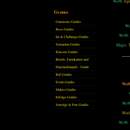
WoW:
Epi
Guides
Garnisons-Guides
W
Boss-Guides
WoW:
Ini & Challenge-Guides
Szenarien-Guides
Magic:
Klassen-Guides
___
Berufe, Farmkarten und
Haustiere
Haustierkämpfe - Guide
Ruf-Guides
Event-Guides
Werb
Makro-Guides
Erfolge-Guides
WoW
Sonstige & Fun-Guides
Worl
WoW: