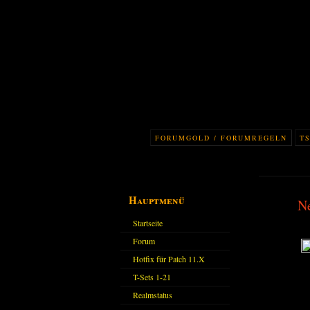
FORUMGOLD / FORUMREGELN
TS
Hauptmenü
N
Startseite
Forum
Hotfix für Patch 11.X
T-Sets 1-21
Realmstatus