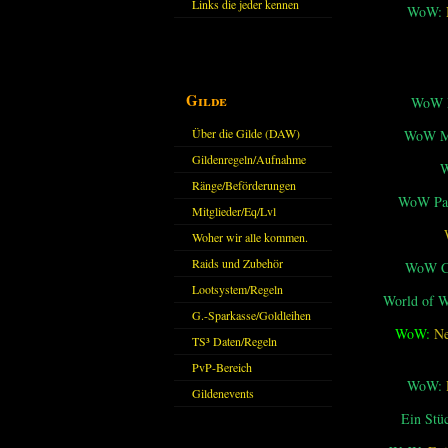
Links die jeder kennen
WoW:
sollte?! Oder nicht?
Gilde
WoW M
Über die Gilde (DAW)
WoW Mi
Gildenregeln/Aufnahme
Ränge/Beförderungen
WoW Pat
Mitglieder/Eq/Lvl
Woher wir alle kommen.
Raids und Zubehör
WoW Cl
Lootsystem/Regeln
World of 
G.-Sparkasse/Goldleihen
WoW:
Ne
TS³ Daten/Regeln
PvP-Bereich
WoW:
Gildenevents
Ein Stü