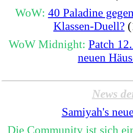
WoW:
40 Paladine gegen
Klassen-Duell?
(
WoW Midnight:
Patch 12.
neuen Häus
______________________
News de
Samiyah's neue
Die Community ist sich ei