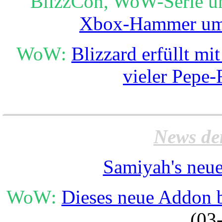
BlizzCon, WoW-Serie u
Xbox-Hammer um 
WoW:
Blizzard erfüllt m
vieler Pepe-
______________________
News de
Samiyah's neue
WoW:
Dieses neue Addon b
(03