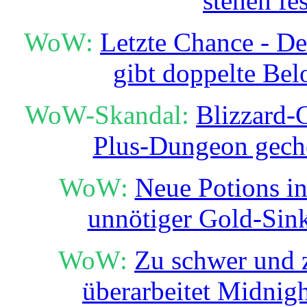
stehen fes
WoW:
Letzte Chance - D
gibt doppelte Be
WoW-Skandal:
Blizzard-
Plus-Dungeon gech
WoW:
Neue Potions in
unnötiger Gold-Sin
WoW:
Zu schwer und z
überarbeitet Midni