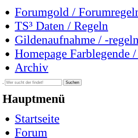
Forumgold / Forumregel
TS³ Daten / Regeln
Gildenaufnahme / -regel
Homepage Farblegende /
Archiv
.
Suchen
Hauptmenü
Startseite
Forum