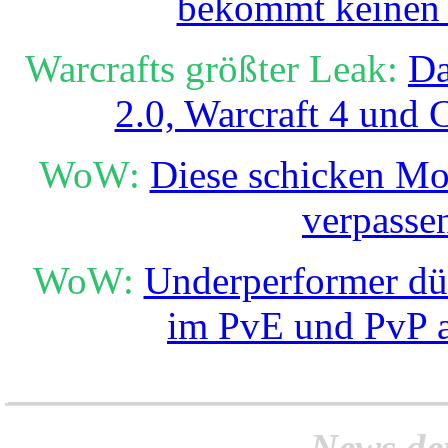
bekommt keinen 
Warcrafts größter Leak:
Da
2.0, Warcraft 4 und 
WoW:
Diese schicken Mou
verpasse
WoW:
Underperformer dür
im PvE und PvP a
______________________
News de