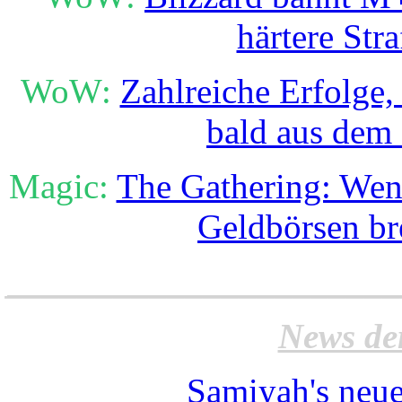
härtere Str
WoW:
Zahlreiche Erfolge
bald aus dem 
Magic:
The Gathering: Wen
Geldbörsen b
______________________
News de
Samiyah's neue