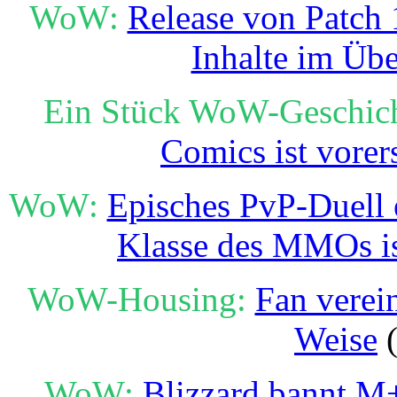
WoW:
Release von Patch 1
Inhalte im Übe
Ein Stück WoW-Geschich
Comics ist vorer
WoW:
Episches PvP-Duell e
Klasse des MMOs i
WoW-Housing:
Fan verei
Weise
(
WoW:
Blizzard bannt M