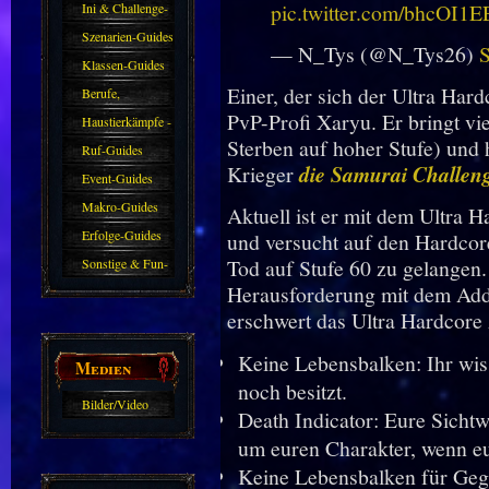
pic.twitter.com/bhcOI1
Ini & Challenge-
Guides
Szenarien-Guides
— N_Tys (@N_Tys26)
S
Klassen-Guides
Einer, der sich der Ultra Har
Berufe,
PvP-Profi Xaryu. Er bringt vi
Farmkarten und
Haustierkämpfe -
Sterben auf hoher Stufe) und 
Haustiere
Guide
Ruf-Guides
Krieger
die Samurai Challen
Event-Guides
Makro-Guides
Aktuell ist er mit dem Ultra 
Erfolge-Guides
und versucht auf den Hardco
Tod auf Stufe 60 zu gelangen
Sonstige & Fun-
Herausforderung mit dem Addo
Guides
erschwert das Ultra Hardcore
Keine Lebensbalken: Ihr wiss
Medien
noch besitzt.
Bilder/Video
Death Indicator: Eure Sichtw
Galerie
um euren Charakter, wenn e
Keine Lebensbalken für Geg