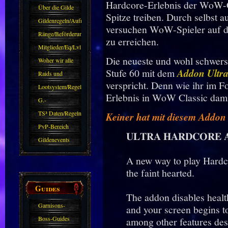
Hardcore-Erlebnis der WoW-Cl
Über die Gilde
Spitze treiben. Durch selbst 
(DAW)
Gildenregeln/Aufnahme
versuchen WoW-Spieler auf de
Ränge/Beförderungen
zu erreichen.
Mitglieder/Eq/Lvl
Die neueste und wohl schwers
Woher wir alle
Stufe 60 mit dem
Addon Ultr
kommen.
Raids und
verspricht. Denn wie ihr im F
Zubehör
Lootsystem/Regeln
Erlebnis in WoW Classic dam
G.-
Sparkasse/Goldleihen
TS³ Daten/Regeln
Keiner hat mit diesem Addon 
PvP-Bereich
𝐔𝐋𝐓𝐑𝐀 𝐇𝐀𝐑𝐃𝐂𝐎𝐑𝐄 
Gildenevents
A new way to play Hardcor
the faint hearted.
Guides
The addon disables healt
Garnisons-
and your screen begins t
Guides
Boss-Guides
among other features d