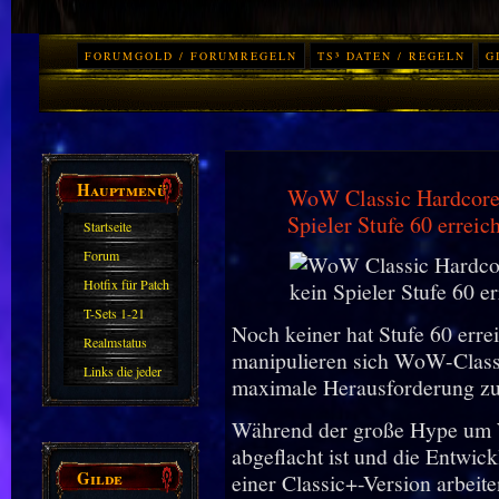
FORUMGOLD / FORUMREGELN
TS³ DATEN / REGELN
G
Hauptmenü
WoW Classic Hardcore:
Spieler Stufe 60 erreich
Startseite
Forum
Hotfix für Patch
11.X
T-Sets 1-21
Noch keiner hat Stufe 60 erre
Realmstatus
manipulieren sich WoW-Classi
Links die jeder
maximale Herausforderung zu
kennen sollte?!
Während der große Hype um W
Oder nicht?
abgeflacht ist und die Entwick
Gilde
einer Classic+-Version arbeiten