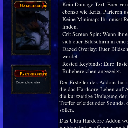
Kein Damage Text: Euer verur
Galeriebilder
ebenso wie Krits, Parieren u
Keine Minimap: Ihr müsst R
finden.
Crit Screen Spin: Wenn ihr ei
sich euer Bildschirm in eine 
Dazed Overlay: Euer Bildsch
werdet.
Rested Keybinds: Eure Tast
Ruhebereichen angezeigt.
Partnerseiten
Der Ersteller des Addons hat 
Derzeit gibt es keine.
die das Hardcore-Leben auf 
die kurzzeitige Umlegung der 
Treffer erleidet oder Sounds
sollen.
Das Ultra Hardcore Addon wur
Seitdem hat es offenbar noch