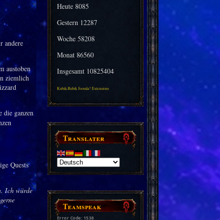
Heute
8085
Gestern
12287
Woche
58208
ür andere
Monat
86560
em austoben
Insgesamt
10825404
en ziemlich
izzard
Kubik-Rubik Joomla! Extensions
e die ganzen
anzen
Translater
tige Quests
n. Ich würde
gerne
Teamspeak
Error Code: 1538