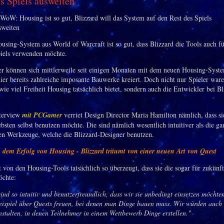
s Spiels ausweiten
using-System aus World of Warcraft ist so gut, dass Blizzard die Tools auch f
piels verwenden möchte.
 können sich mittlerweile seit einigen Monaten mit dem neuen Housing-Syst
ier bereits zahlreiche imposante Bauwerke kreiert. Doch nicht nur Spieler war
wie viel Freiheit Housing tatsächlich bietet, sondern auch die Entwickler bei Bl
nterview
mit PCGamer
verriet Design Director Maria Hamilton nämlich, dass si
bsten selbst benutzen möchte. Die sind nämlich wesentlich intuitiver als die g
en Werkzeuge, welche die Blizzard-Designer benutzen.
dem Erfolg von Housing - Blizzard träumt von einer neuen Art von Quest
 von den Housing-Tools tatsächlich so überzeugt, dass sie die sogar für zukünf
öchte:
ind so intuitiv und benutzerfreundlich, dass wir sie unbedingt einsetzen möchte
ispiel über Quests freuen, bei denen man Dinge bauen muss. Wir würden auch 
nstalten, in denen
Teilnehmer in einem Wettbewerb Dinge erstellen.
"