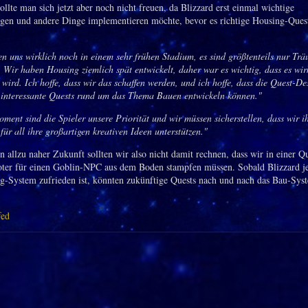
ollte man sich jetzt aber noch nicht freuen, da Blizzard erst einmal wichtige
gen und andere Dinge implementieren möchte, bevor es richtige Housing-Ques
en uns wirklich noch in einem sehr frühen Stadium, es sind größtenteils nur Tr
. Wir haben Housing ziemlich spät entwickelt, daher war es wichtig, dass es wir
 wird. Ich hoffe, dass wir das schaffen werden, und ich hoffe, dass die Quest-De
interessante Quests rund um das Thema Bauen entwickeln können."
ment sind die Spieler unsere Priorität und wir müssen sicherstellen, dass wir i
für all ihre großartigen kreativen Ideen unterstützen."
 allzu naher Zukunft sollten wir also nicht damit rechnen, dass wir in einer Q
ter für einen Goblin-NPC aus dem Boden stampfen müssen. Sobald Blizzard j
-System zufrieden ist, könnten zukünftige Quests nach und nach das Bau-Sys
fed