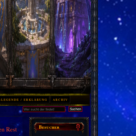
BLEGENDE / ERKLÄRUNG
ARCHIV
.
Suchen
Besucher
en Rest