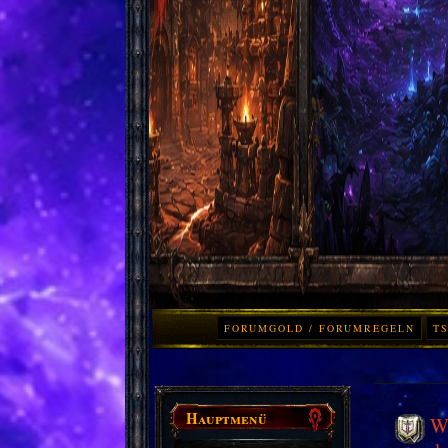
FORUMGOLD / FORUMREGELN
TS
Hauptmenü
Wo