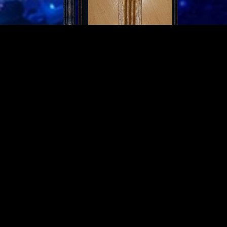
Partnerseiten
Derzeit gibt es keine.
Meist gelesen