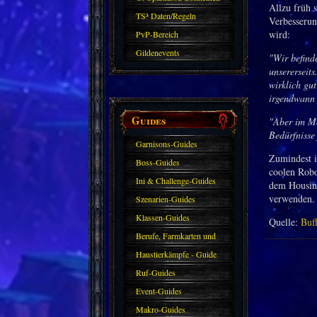
Allzu früh s
TS³ Daten/Regeln
Verbesserun
wird:
PvP-Bereich
Gildenevents
"Wir befind
unsererseits
wirklich gut
irgendwann 
Guides
"Aber im Mo
Bedürfnisse 
Garnisons-Guides
Zumindest in
Boss-Guides
coolen Robo
Ini & Challenge-Guides
dem Housing
verwenden.
Szenarien-Guides
Klassen-Guides
Quelle:
Buf
Berufe, Farmkarten und
Haustiere
Haustierkämpfe - Guide
Ruf-Guides
Event-Guides
Makro-Guides