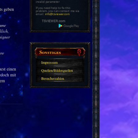
invalid parameter
If you need help to fix this
ts geben
problem, you can contact me via
email:
info@tsviewer.com
äume
klich,
signer
Sonstiges
hre
Impressum
uest einen
Quellen/Bilderquellen
edoch mit
Besucherzahlen
tem