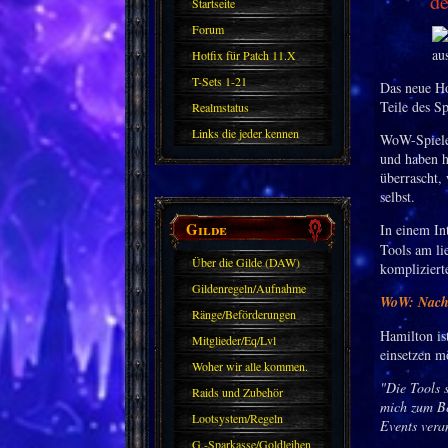
de
Startseite
Forum
Hotfix für Patch 11.X
T-Sets 1-21
Das neue Ho
Teile des S
Realmstatus
Links die jeder kennen
WoW-Spieler
und haben h
sollte?! Oder nicht?
überrascht, 
selbst.
Gilde
In einem I
Tools am lie
Über die Gilde (DAW)
kompliziert
Gildenregeln/Aufnahme
WoW: Nach 
Ränge/Beförderungen
Hamilton ist
Mitglieder/Eq/Lvl
einsetzen m
Woher wir alle kommen.
"Die Tools s
Raids und Zubehör
mich zum Be
Lootsystem/Regeln
Events vera
G.-Sparkasse/Goldleihen