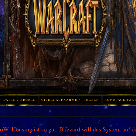
³ DATEN / REGELN
GILDENAUFNAHME / -REGELN
HOMEPAGE FAR
W: Housing ist so gut, Blizzard will das System auf d