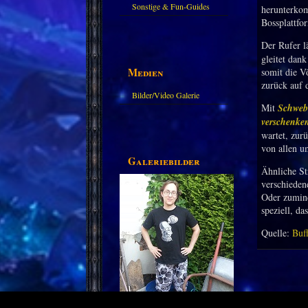
Sonstige & Fun-Guides
herunterkom
Bossplattfor
Der Rufer l
gleitet dan
Medien
somit die V
zurück auf 
Bilder/Video Galerie
Mit
Schweb
verschenke
wartet, zur
von allen 
Galeriebilder
Ähnliche St
verschieden
Oder zumind
speziell, da
Quelle:
Buf