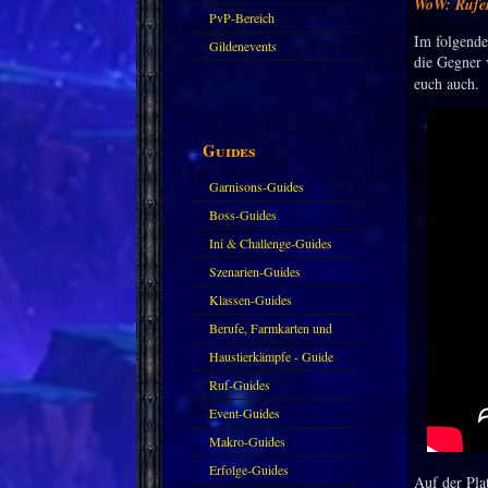
WoW: Rufer
PvP-Bereich
Im folgende
Gildenevents
die Gegner
euch auch.
Guides
Garnisons-Guides
Boss-Guides
Ini & Challenge-Guides
Szenarien-Guides
Klassen-Guides
Berufe, Farmkarten und
Haustiere
Haustierkämpfe - Guide
Ruf-Guides
Event-Guides
Makro-Guides
Erfolge-Guides
Auf der Pla