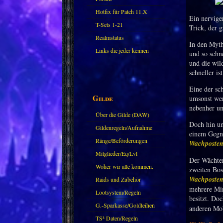
Hotfix für Patch 11.X
Ein nervige
T-Sets 1-21
Trick, der 
Realmstatus
In den Myt
Links die jeder kennen
und so schn
und die wil
sollte?! Oder nicht?
schneller ist
Eine der sc
Gilde
umsonst we
nebenher u
Über die Gilde (DAW)
Doch hin un
Gildenregeln/Aufnahme
einem Gegner
Ränge/Beförderungen
Wachposte
Mitglieder/Eq/Lvl
Der Wächter
Woher wir alle kommen.
zweiten Bos
Wachposte
Raids und Zubehör
mehrere Min
Lootsystem/Regeln
besitzt. Do
G.-Sparkasse/Goldleihen
anderen Mob
TS³ Daten/Regeln