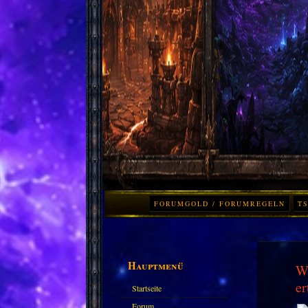
FORUMGOLD / FORUMREGELN
TS
Hauptmenü
Wo
er
Startseite
Forum