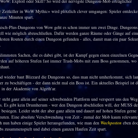
r Zeitkiller in WoW Mythic+ wird plötzlich clever umgangen: Spieler entdecke
ganze Minuten spart.
hisch-Plus-Dungeons von Wow geht es schon immer um zwei Dinge. Dungeons
ell wie möglich abzuschließen. Dafür werden ganze Räume oder Gänge auf ein
desten Routen durch einen Dungeon gefunden - alles, damit man ein paar Seku
.
hlimmsten Sachen, die es dabei gibt, ist der Kampf gegen einen einzelnen Gegn
rden auf höheren Stufen fast immer Trash-Mobs mit zum Boss genommen, wo 
mhaut.
d wieder baut Blizzard die Dungeons so, dass man nicht umherkommt, sich la
 zu beschäftigen - der dann nicht mal ein Boss ist. Ein aktuelles Beispiel ist d
n
in der Akademie von Algeth'ar.
 steht ganz allein auf seiner schwebenden Plattform und versperrt uns den We
s. Es gibt kein Drumherum - wer den Dungeon abschließen will, der MUSS de
n
besiegen. Leider steht der aber ganz allein und dauert auf hohen Stufen gerne
uten. Eine absolute Verschwendung von Zeit - zumal der Mob kaum relevante
ch nun haben einige Spieler herausgefunden, wie man den
Wachposten
eben doc
s zusammenspielt und dabei einen ganzen Haufen Zeit spart.