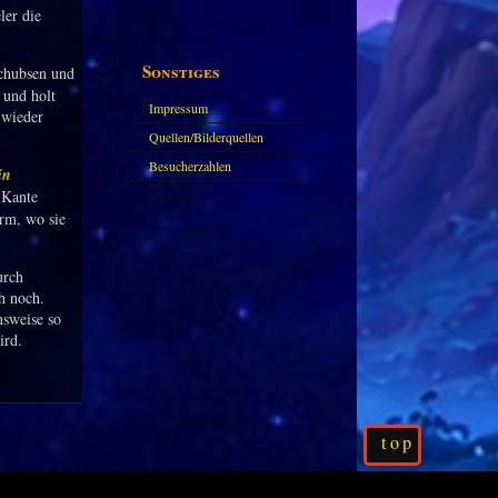
ler die
Sonstiges
schubsen und
 und holt
Impressum
 wieder
Quellen/Bilderquellen
Besucherzahlen
in
 Kante
orm, wo sie
urch
h noch.
nsweise so
ird.
top