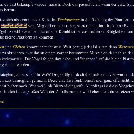
men und bekämpft werden müssen. Doch das passiert erst, wenn der erste Spie
m betritt.
ässt sich also vom ersten Kick des
Wachpostens
in die Richtung der Plattform 
k
Langsamer Fall
vom Magier komplett rüber, startet dann dort das kleine Event
ögel. Anschließend benutzt er eine Kombination aus mehreren Fähigkeiten, um
die kleine Plattform zu kommen.
en
und
Gleiten
kommt er recht weit. Weit genug jedenfalls, um dann
Weyrnste
n
zu aktivieren, was ihn zu einem vorher bestimmten Mitspieler, der nah an der
ückteleportiert. Die Vögel folgen ihm dabei und "snappen" auf die kleine Plattf
umgehauen werden.
rategien gab es schon in WoW Dragonflight, doch die meisten davon wurden d
e Fixes unmöglich gemacht. Diese eine hier funktioniert aber ganz offensichtlic
est bisher noch. Wer weiß, ob Blizzard eingreift. Allerdings ist diese Vorgehe
ss sie sich in der großen Welt der Zufallsgruppen wohl eher nicht durchsetzen w
fed