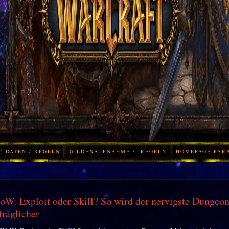
³ DATEN / REGELN
GILDENAUFNAHME / -REGELN
HOMEPAGE FAR
W: Exploit oder Skill? So wird der nervigste Dunge
träglicher