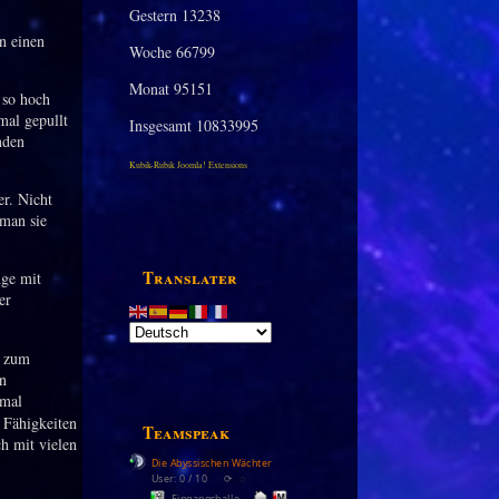
Gestern
13238
n einen
Woche
66799
Monat
95151
 so hoch
mal gepullt
Insgesamt
10833995
nden
Kubik-Rubik Joomla! Extensions
er. Nicht
man sie
Translater
nge mit
er
g zum
n
 mal
 Fähigkeiten
Teamspeak
h mit vielen
Die Abyssischen Wächter
User: 0 / 10
⟳
◌
Eingangshalle