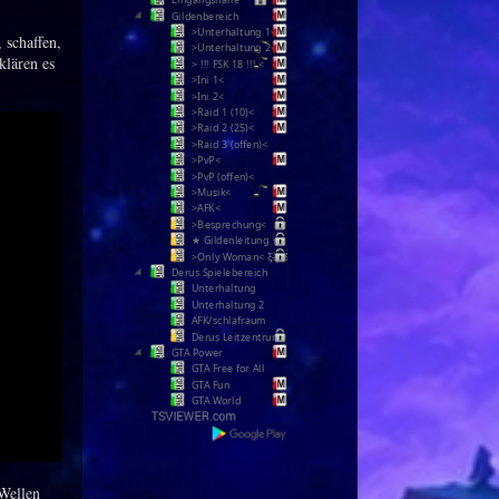
Gildenbereich
>Unterhaltung 1<
 schaffen,
>Unterhaltung 2<
klären es
> !!! FSK 18 !!! <
>Ini 1<
>Ini 2<
>Raid 1 (10)<
>Raid 2 (25)<
>Raid 3 (offen)<
>PvP<
>PvP (offen)<
>Musik<
>AFK<
>Besprechung<
★ Gildenleitung ★
>Only Woman< Ƹ̵̡Ӝ̵̨̄Ʒ
Derus Spielebereich
Unterhaltung
Unterhaltung 2
AFK/schlafraum
Derus Leitzentrum
GTA Power
GTA Free for All
GTA Fun
GTA World
 Wellen