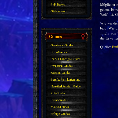
Möglicherwe
PvP-Bereich
geben. Etwa
Gildenevents
Welt" ist. 
Wie wir die
bald. Wie d
11.2.7 von
Guides
die Erweite
Garnisons-Guides
Quelle:
Buf
Boss-Guides
Ini & Challenge-Guides
Szenarien-Guides
Klassen-Guides
Berufe, Farmkarten und
Haustiere
Haustierkämpfe - Guide
Ruf-Guides
Event-Guides
Makro-Guides
Erfolge-Guides