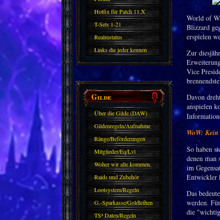
Hotfix für Patch 11.X
World of Wa
T-Sets 1-21
Blizzard ge
erspielen w
Realmstatus
Links die jeder kennen
Zur diesjäh
Erweiterung
sollte?! Oder nicht?
Vice Presid
brennendst
Gilde
Davon dreht
anspielen k
Über die Gilde (DAW)
Information
Gildenregeln/Aufnahme
WoW: Kein B
Ränge/Beförderungen
So haben si
Mitglieder/Eq/Lvl
denen man s
Woher wir alle kommen.
im Gegensat
Entwickler h
Raids und Zubehör
Lootsystem/Regeln
Das bedeute
werden. Für
G.-Sparkasse/Goldleihen
die "wichti
TS³ Daten/Regeln