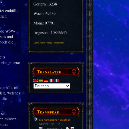
Gestern
13238
zt enthüllte
Woche
69439
lich
Monat
97791
ende WoW-
Insgesamt
10836635
stas und
noch die
Kubik-Rubik Joomla! Extensions
its
 einige neue
Translater
 erhält, mit
elt, welches
 die
Teamspeak
 sein
gen müssen,
Die Abyssischen Wächter
önnen.
User: 0 / 10
⟳
◌
Eingangshalle