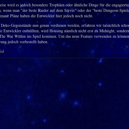
ise wird es jedoch besondere Trophäen oder ähnliche Dinge für die engagiertes
, wenn man "der beste Raider auf dem Server" oder der "beste Dungeon-Spiele
Genaue Pläne haben die Entwickler hier jedoch noch nicht.
 Deko-Gegenstände nun genau verdienen werden, erfahren wir tatsächlich schon
ie Entwickler enthüllten, wird Housing nämlich nicht erst zu Midnight, sonder
 The War Within ins Spiel kommen. Um das neue Feature verwenden zu könne
rung jedoch vorbestellt haben.
fed