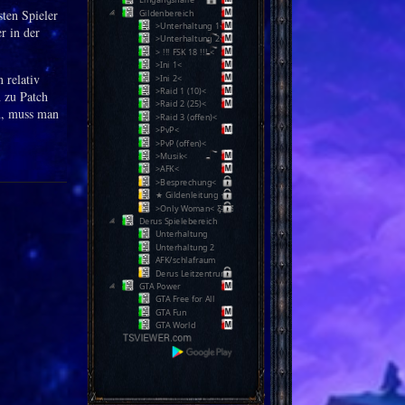
ten Spieler
Gildenbereich
>Unterhaltung 1<
r in der
>Unterhaltung 2<
> !!! FSK 18 !!! <
>Ini 1<
 relativ
>Ini 2<
>Raid 1 (10)<
n zu Patch
>Raid 2 (25)<
n, muss man
>Raid 3 (offen)<
>PvP<
>PvP (offen)<
>Musik<
>AFK<
>Besprechung<
★ Gildenleitung ★
>Only Woman< Ƹ̵̡Ӝ̵̨̄Ʒ
Derus Spielebereich
Unterhaltung
Unterhaltung 2
AFK/schlafraum
Derus Leitzentrum
GTA Power
GTA Free for All
GTA Fun
GTA World