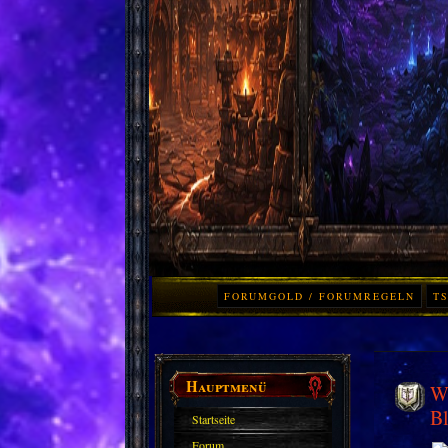
FORUMGOLD / FORUMREGELN
TS
Hauptmenü
Wo
Bl
Startseite
Forum