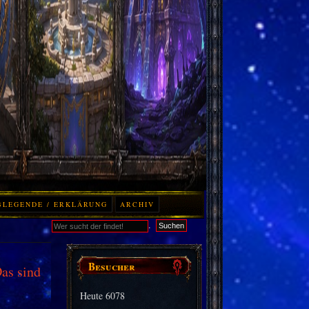
BLEGENDE / ERKLÄRUNG
ARCHIV
.
Suchen
Besucher
as sind
Heute
6078