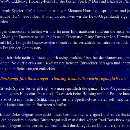
rcraft-Spieler dürfen bereits in wenigen Monaten Housing ausprobieren und jet
genüber IGN neue Informationen darüber, wie wir die Deko-Gegenstände eigent
erden.
rigen Gamescom erhielten wir allerlei neue Informationen rund um die ansteh
 Midnight. Darunter natürlich das neue Cinematic, Game Director Ion Hazziko
ent Holly Longdale beantworteten obendrauf in verschiedenen Interviews auch 
en Fragen der Community.
en sich viele natürlich rund ums Housing, welches User bei der Gamescom bere
onnten. So durfte etwa auch
IGN
unsere liebsten Entwickler befragen und ihnen
en zu den Behausungen entlocken.
osskampf fürs Bücherregal - Housing-Items sollen leicht zugänglich sein
ch viele Spieler bisher gefragt, wo man eigentlich die ganzen Deko-Gegenstände
ein eigenes Haus einrichten darf. Da es sich beim Housing um ein Feature hand
z zu etwa mythischen Schlachtzügen für alle Spieler etwas bieten soll, möchten
ier keine künstlichen Barrieren schaffen.
t, dass Deko-Gegenstände nicht hinter besonders schwierigen Inhalten versteckt
 ein besonders hübsches Bücherregal soll man daher keinen Raid-Boss bezwin
gsten" Gegenstände werden wir vermutlich durch regulären Content erspielen k