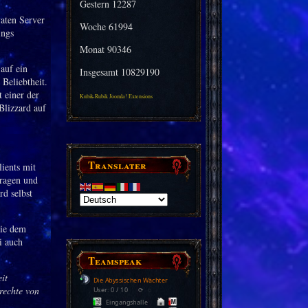
Gestern
12287
vaten Server
Woche
61994
ings
Monat
90346
auf ein
Insgesamt
10829190
 Beliebtheit.
t einer der
Kubik-Rubik Joomla! Extensions
Blizzard auf
Translater
ients mit
tragen und
rd selbst
die dem
i auch
Teamspeak
it
Die Abyssischen Wächter
rechte von
User: 0 / 10
⟳
◌
Eingangshalle