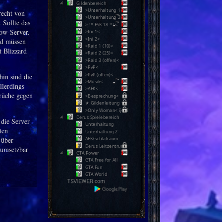
Gildenbereich
>Unterhaltung 1<
recht von
>Unterhaltung 2<
 Sollte das
> !!! FSK 18 !!! <
Wow-Server.
>Ini 1<
>Ini 2<
nd müssen
>Raid 1 (10)<
t Blizzard
>Raid 2 (25)<
>Raid 3 (offen)<
>PvP<
>PvP (offen)<
hin sind die
>Musik<
llerdings
>AFK<
rüche gegen
>Besprechung<
★ Gildenleitung ★
>Only Woman< Ƹ̵̡Ӝ̵̨̄Ʒ
Derus Spielebereich
 die Server
Unterhaltung
ten
Unterhaltung 2
 über
AFK/schlafraum
Derus Leitzentrum
t umsetzbar
GTA Power
GTA Free for All
GTA Fun
GTA World