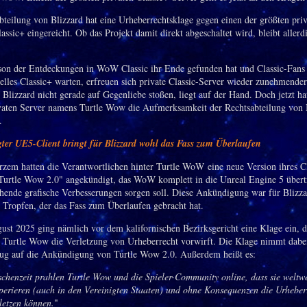
bteilung von Blizzard hat eine Urheberrechtsklage gegen einen der größten pri
ssic+ eingereicht. Ob das Projekt damit direkt abgeschaltet wird, bleibt allerd
ison der Entdeckungen in WoW Classic ihr Ende gefunden hat und Classic-Fans 
ielles Classic+ warten, erfreuen sich private Classic-Server wieder zunehmender
 Blizzard nicht gerade auf Gegenliebe stoßen, liegt auf der Hand. Doch jetzt ha
vaten Server namens Turtle Wow die Aufmerksamkeit der Rechtsabteilung von 
.
er UE5-Client bringt für Blizzard wohl das Fass zum Überlaufen
rzem hatten die Verantwortlichen hinter Turtle WoW eine neue Version ihres Cl
Turtle Wow 2.0" angekündigt, das WoW komplett in die Unreal Engine 5 über
chende grafische Verbesserungen sorgen soll. Diese Ankündigung war für Blizza
r Tropfen, der das Fass zum Überlaufen gebracht hat.
st 2025 ging nämlich vor dem kalifornischen Bezirksgericht eine Klage ein, 
 Turtle Wow die Verletzung von Urheberrecht vorwirft. Die Klage nimmt dabe
zug auf die Ankündigung von Turtle Wow 2.0. Außerdem heißt es:
schenzeit prahlen Turtle Wow und die Spieler-Community online, dass sie weltwe
operieren (auch in den Vereinigten Staaten) und ohne Konsequenzen die Urheber
letzen können.
"