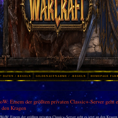
³ DATEN / REGELN
GILDENAUFNAHME / -REGELN
HOMEPAGE FAR
W: Einem der größten privaten Classic+-Server geht es
 den Kragen