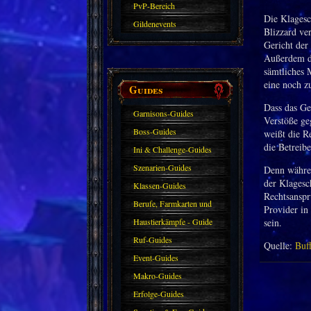
PvP-Bereich
Die Klagesc
Gildenevents
Blizzard ve
Gericht der
Außerdem dü
sämtliches 
eine noch z
Guides
Dass das Ge
Garnisons-Guides
Verstöße ge
Boss-Guides
weißt die R
die Betreib
Ini & Challenge-Guides
Szenarien-Guides
Denn währen
der Klagesc
Klassen-Guides
Rechtsanspr
Berufe, Farmkarten und
Provider in 
Haustiere
Haustierkämpfe - Guide
sein.
Ruf-Guides
Quelle:
Buf
Event-Guides
Makro-Guides
Erfolge-Guides