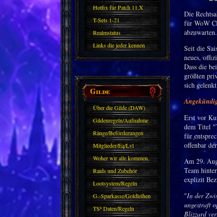
Hotfix für Patch 11.X
Die Rechtsa
T-Sets 1-21
für WoW Cla
abzuwarten.
Realmstatus
Links die jeder kennen
Seit die Sa
neues, offiz
sollte?! Oder nicht?
Dass die bei
größten pri
sich gelenkt
Gilde
Angekündigt
Über die Gilde (DAW)
Erst vor Ku
Gildenregeln/Aufnahme
dem Titel "
Ränge/Beförderungen
für entspre
offenbar de
Mitglieder/Eq/Lvl
Woher wir alle kommen.
Am 29. Augu
Team hinter
Raids und Zubehör
explizit Be
Lootsystem/Regeln
"
In der Zwi
G.-Sparkasse/Goldleihen
ungestraft 
TS³ Daten/Regeln
Blizzard ver