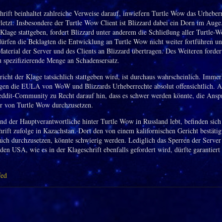
hrift beinhaltet zahlreiche Verweise darauf, inwiefern Turtle Wow das Urheber
rletzt. Insbesondere der Turtle Wow Client ist Blizzard dabei ein Dorn im Auge.
 Klage stattgeben, fordert Blizzard unter anderem die Schließung aller Turtle-
rfen die Beklagten die Entwicklung an Turtle Wow nicht weiter fortführen u
Material der Server und des Clients an Blizzard übertragen. Des Weiteren forder
u spezifizierende Menge an Schadensersatz.
richt der Klage tatsächlich stattgeben wird, ist durchaus wahrscheinlich. Immer
gen die EULA von WoW und Blizzards Urheberrechte absolut offensichtlich. A
eddit-Community zu Recht darauf hin, dass es schwer werden könnte, die Ansp
er von Turtle Wow durchzusetzen.
d der Hauptverantwortliche hinter Turtle Wow in Russland lebt, befinden sich
hrift zufolge in Kazachstan. Dort den von einem kalifornischen Gericht bestätig
uch durchzusetzen, könnte schwierig werden. Lediglich das Sperren der Server
den USA, wie es in der Klageschrift ebenfalls gefordert wird, dürfte garantier
fed