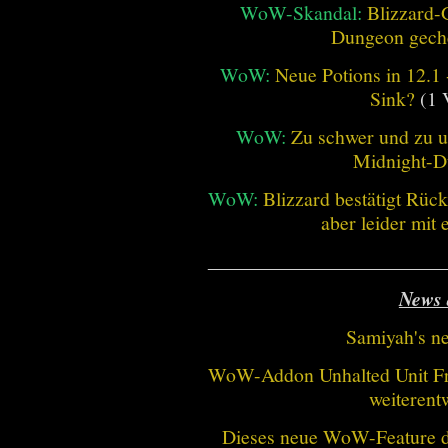
WoW-Skandal:
Blizzard-
Dungeon geche
WoW:
Neue Potions in 12.1
Sink?
(1 
WoW:
Zu schwer und zu un
Midnight-
WoW:
Blizzard bestätigt Rü
aber leider mit
________________________
News 
Samiyah's n
WoW-Addon Unhalted Unit Fr
weiterent
Dieses neue WoW-Feature dü