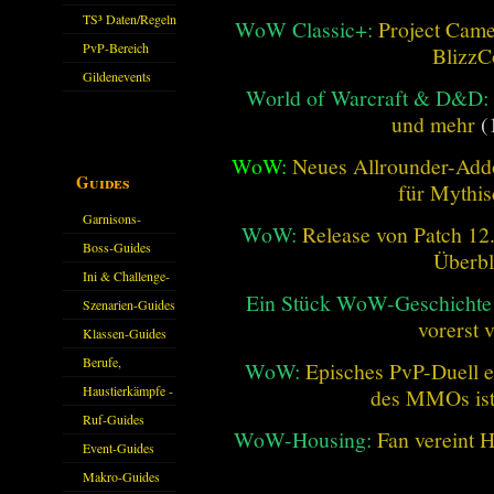
Sparkasse/Goldleihen
TS³ Daten/Regeln
WoW Classic+:
Project Camel
PvP-Bereich
BlizzC
Gildenevents
World of Warcraft & D&D:
und mehr
(
WoW:
Neues Allrounder-Addo
Guides
für Mythis
Garnisons-
WoW:
Release von Patch 12.1
Guides
Boss-Guides
Überbl
Ini & Challenge-
Ein Stück WoW-Geschichte 
Guides
Szenarien-Guides
vorerst 
Klassen-Guides
Berufe,
WoW:
Episches PvP-Duell e
Farmkarten und
Haustierkämpfe -
des MMOs is
Haustiere
Guide
Ruf-Guides
WoW-Housing:
Fan vereint 
Event-Guides
Makro-Guides