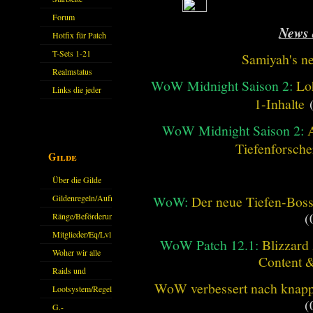
Forum
News 
Hotfix für Patch
11.X
T-Sets 1-21
Samiyah's n
Realmstatus
WoW Midnight Saison 2:
Lo
Links die jeder
1-Inhalte
(
kennen sollte?!
Oder nicht?
WoW Midnight Saison 2:
Tiefenforsche
Gilde
Über die Gilde
(DAW)
WoW:
Der neue Tiefen-Bos
Gildenregeln/Aufnahme
(
Ränge/Beförderungen
Mitglieder/Eq/Lvl
WoW Patch 12.1:
Blizzard 
Woher wir alle
Content 
kommen.
Raids und
WoW verbessert nach knapp 
Zubehör
Lootsystem/Regeln
(
G.-