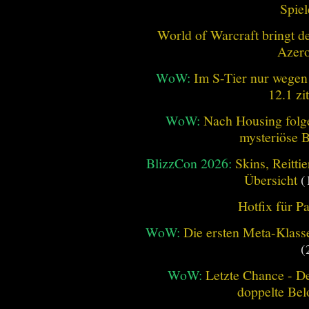
Spiel
World of Warcraft bringt de
Azero
WoW:
Im S-Tier nur wegen
12.1 zi
WoW:
Nach Housing folge
mysteriöse B
BlizzCon 2026:
Skins, Reitt
Übersicht
(
Hotfix für P
WoW:
Die ersten Meta-Klasse
(
WoW:
Letzte Chance - D
doppelte Be