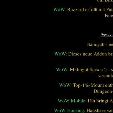
WoW:
Blizzard erfüllt mit P
Fan
________________________
News 
Samiyah's n
WoW:
Dieses neue Addon bri
WoW:
Midnight Saison 2 -
vereinf
WoW:
Top-1%-Mount enthüll
Dungeon
WoW Mobile:
Fan bringt 
WoW Housing:
Haustiere we