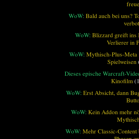
freu
WoW:
Bald auch bei uns? 
verbo
WoW:
Blizzard greift in
Verlierer in 
WoW:
Mythisch-Plus-Meta in
Spielweisen
Dieses epische Warcraft-Vide
Kinofilm
(1
WoW:
Erst Absicht, dann Bug
Butt
WoW:
Kein Addon mehr nöt
Mythisch
WoW:
Mehr Classic-Content 
Phasen er