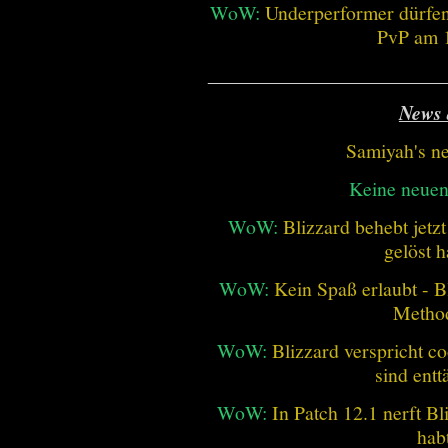
WoW:
Underperformer dürfen
PvP am 1
________________________
News 
Samiyah's n
Keine neue
WoW:
Blizzard behebt jetz
gelöst h
WoW:
Kein Spaß erlaubt - Bl
Metho
WoW:
Blizzard verspricht co
sind entt
WoW:
In Patch 12.1 nerft B
hab