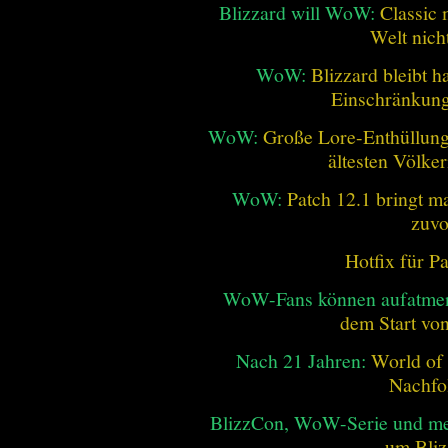
Blizzard will WoW:
Classic 
Welt nich
WoW:
Blizzard bleibt h
Einschränkung
WoW:
Große Lore-Enthüllung 
ältesten Völke
WoW:
Patch 12.1 bringt ma
zuvo
Hotfix für P
WoW-Fans können aufatme
dem Start vo
Nach 21 Jahren:
World of 
Nachfo
BlizzCon, WoW-Serie und me
um Bliz