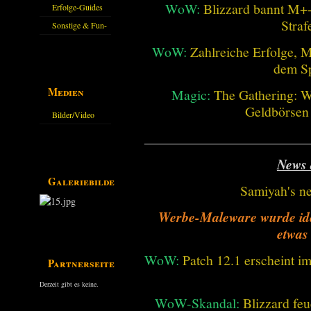
WoW:
Blizzard bannt M+-
Erfolge-Guides
Straf
Sonstige & Fun-
Guides
WoW:
Zahlreiche Erfolge, 
dem Sp
Medien
Magic:
The Gathering: W
Geldbörsen
Bilder/Video
Galerie
________________________
News 
Galeriebilder
Samiyah's n
Werbe-Maleware wurde ident
etwas
WoW:
Patch 12.1 erscheint im
Partnerseiten
Derzeit gibt es keine.
WoW-Skandal:
Blizzard feu