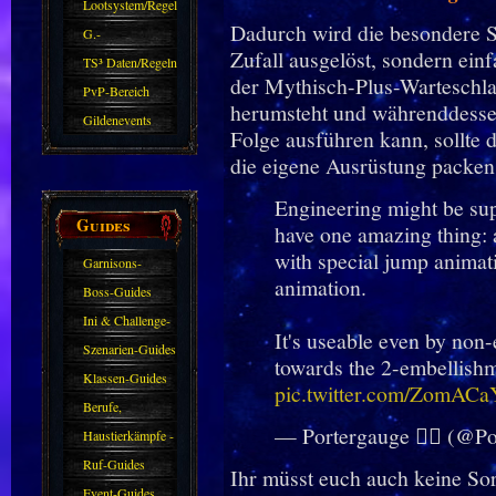
Zubehör
Lootsystem/Regeln
Dadurch wird die besondere 
G.-
Zufall ausgelöst, sondern ei
Sparkasse/Goldleihen
TS³ Daten/Regeln
der Mythisch-Plus-Warteschla
PvP-Bereich
herumsteht und währenddessen 
Gildenevents
Folge ausführen kann, sollte 
die eigene Ausrüstung packen
Engineering might be sup
Guides
have one amazing thing: 
with special jump animat
Garnisons-
animation.
Guides
Boss-Guides
Ini & Challenge-
It's useable even by non-
Guides
Szenarien-Guides
towards the 2-embellishm
Klassen-Guides
pic.twitter.com/ZomACa
Berufe,
— Portergauge 🏳️‍🌈 (@P
Farmkarten und
Haustierkämpfe -
Haustiere
Guide
Ruf-Guides
Ihr müsst euch auch keine So
Event-Guides