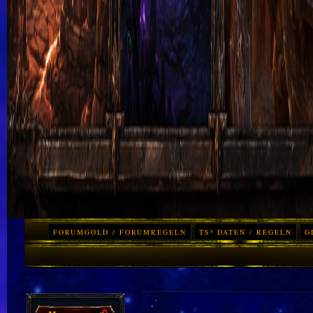
FORUMGOLD / FORUMREGELN
TS³ DATEN / REGELN
G