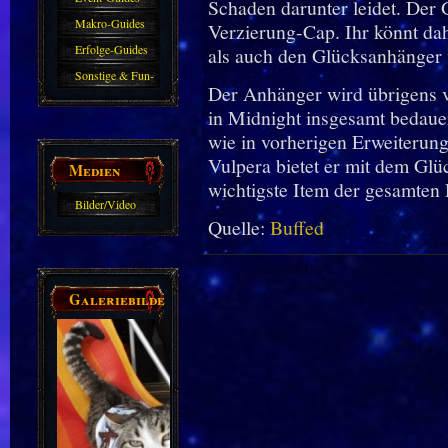
Schaden darunter leidet. Der
Makro-Guides
Verzierung-Cap. Ihr könnt da
Erfolge-Guides
als auch den Glücksanhänger
Sonstige & Fun-
Der Anhänger wird übrigens vo
Guides
in Midnight insgesamt bedauer
wie in vorherigen Erweiterung
Vulpera bietet er mit dem Glü
Medien
wichtigste Item der gesamten
Bilder/Video
Quelle:
Buffed
Galerie
Galeriebilder