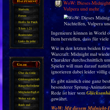
Hauptmenü
WoW: Dieses Midnight I
Vulpera und mehr
Startseite
Forum
Hotfix für Patch
11.X
T-Sets 1-21
Ingenieure können in World o
Realmstatus
Item herstellen, dass für viele 
Links die jeder
Wie in den letzten beiden Erw
kennen sollte?!
Warcraft: Midnight mal wieder
Oder nicht?
Charakter durchschnittlich u
Gilde
Spieler will man darauf natürl
ignorieren dabei leider völlig 
Über die Gilde
(DAW)
Gildenregeln/Aufnahme
Es gibt nämlich eine ganz bes
Ränge/Beförderungen
besonderer Sprung-Animation 
Rede ist hier vom
Glücksanhä
Mitglieder/Eq/Lvl
gewährt.
Woher wir alle
kommen.
Raids und
WoW: Mit diesem Midnight-It