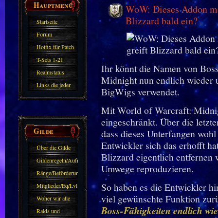
Hauptmenü
WoW: Dieses Addon mac
Blizzard bald ein?
Startseite
Forum
Hotfix für Patch
11.X
T-Sets 1-21
Ihr könnt die Namen von Boss
Realmstatus
Midnight nun endlich wieder 
Links die jeder
BigWigs verwendet.
kennen sollte?!
Mit World of Warcraft: Midni
Oder nicht?
eingeschränkt. Über die letzte
Gilde
dass dieses Unterfangen wohl 
Entwickler sich das erhofft h
Über die Gilde
Blizzard eigentlich entfernen 
(DAW)
Gildenregeln/Aufnahme
Umwege reproduzieren.
Ränge/Beförderungen
So haben es die Entwickler hi
Mitglieder/Eq/Lvl
viel gewünschte Funktion zu
Woher wir alle
Boss-Fähigkeiten endlich wi
kommen.
Raids und