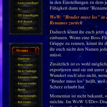
in den Einstellungen zu dem j
Zubehör
Lootsystem/Regeln
Fähigkeit dann unter "Renam
G.-
Sparkasse/Goldleihen
TS³ Daten/Regeln
WoW: "Bruder muss los" in d
PvP-Bereich
Renames zurück
Gildenevents
Dadurch könnt ihr euch jetzt 
einbauen. Wenn eine Boss-Fäh
Gruppe zu rennen, könnt ihr 
ihr euch nicht den Namen jed
Guides
müsst.
Garnisons-
Zusätzlich ist es wohl möglic
Guides
Boss-Guides
exportieren und sie mit eurer
Ini & Challenge-
Wundert euch also nicht, wenn
Guides
Szenarien-Guides
"Bruder muss los" heißt, weil
Klassen-Guides
Scherz erlaubt hat.
Berufe,
Momentan ist nicht bekannt, o
Farmkarten und
Haustierkämpfe -
möchte. Im WoW UIDev-Discor
Haustiere
Guide
Ruf-Guides