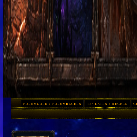
FORUMGOLD / FORUMREGELN
TS³ DATEN / REGELN
G