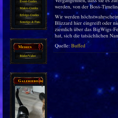
Vergangenheit, dass sie es zu
Event-Guides
werden, von der Boss-Timelin
Makro-Guides
Erfolge-Guides
Wir werden höchstwahrschein
Blizzard hier eingreift oder ni
Sonstige & Fun-
ziemlich über das BigWigs-Fea
Guides
hat, sich die tatsächlichen N
Quelle:
Buffed
Medien
Bilder/Video
Galerie
Galeriebilder