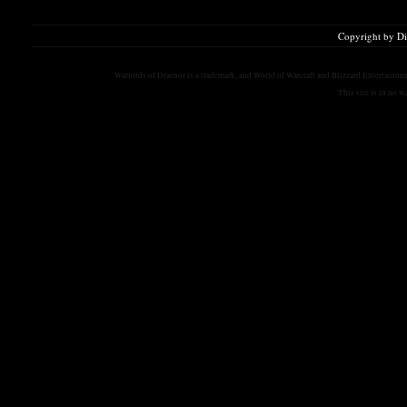
Copyright by D
Warlords of Draenor is a trademark, and World of Warcraft and Blizzard Entertainment
This site is in no 