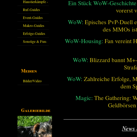
Farmkarten und
Ein Stück WoW-Geschichte 
Haustierkämpfe -
vorerst 
Haustiere
Guide
Ruf-Guides
Event-Guides
WoW:
Episches PvP-Duell e
Makro-Guides
des MMOs is
Erfolge-Guides
WoW-Housing:
Fan vereint 
Sonstige & Fun-
Guides
WoW:
Blizzard bannt M+-
Straf
Medien
WoW:
Zahlreiche Erfolge, 
Bilder/Video
dem Sp
Galerie
Magic:
The Gathering: W
Geldbörsen
Galeriebilder
________________________
News 