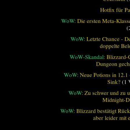
Hotfix für P
WoW:
Die ersten Meta-Klasse
(
WoW:
Letzte Chance - D
doppelte Be
WoW-Skandal:
Blizzard-
Dungeon geche
WoW:
Neue Potions in 12.1
Sink?
(1 
WoW:
Zu schwer und zu un
Midnight-
WoW:
Blizzard bestätigt Rü
aber leider mit
________________________