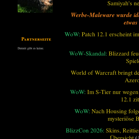
Samiyah's n
Werbe-Maleware wurde ident
etwas
WoW:
Patch 12.1 erscheint im
Partnerseiten
Derzeit gibt es keine.
WoW-Skandal:
Blizzard feu
Spiel
World of Warcraft bringt de
Azero
WoW:
Im S-Tier nur wegen
12.1 zi
WoW:
Nach Housing folge
mysteriöse B
BlizzCon 2026:
Skins, Reitt
Übersicht
(