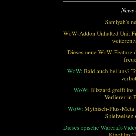
News 
Samiyah's n
WoW-Addon Unhalted Unit Fr
weiterent
Dieses neue WoW-Feature dü
freu
WoW:
Bald auch bei uns? 
verbo
WoW:
Blizzard greift in
Verlierer in 
WoW:
Mythisch-Plus-Meta in
Spielweisen
Dieses epische Warcraft-Vide
Kinofilm
(1