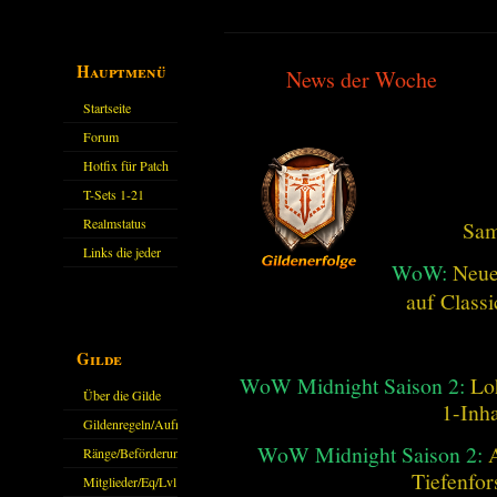
Hauptmenü
News der Woche
Startseite
Forum
Hotfix für Patch
11.X
T-Sets 1-21
Realmstatus
Sam
Links die jeder
WoW:
Neue
kennen sollte?!
auf Class
Oder nicht?
Gilde
WoW Midnight Saison 2:
Lo
Über die Gilde
1-Inha
(DAW)
Gildenregeln/Aufnahme
WoW Midnight Saison 2:
Ränge/Beförderungen
Tiefenfor
Mitglieder/Eq/Lvl