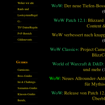
Woher wir alle
WoW:
Der neue Tiefen-Bos
kommen.
Raids und
(
Zubehör
Lootsystem/Regeln
WoW Patch 12.1:
Blizzard 
G.-
Content 
Sparkasse/Goldleihen
TS³ Daten/Regeln
PvP-Bereich
WoW verbessert nach knapp 
(
Gildenevents
WoW Classic+:
Project Camel
BlizzC
Guides
World of Warcraft & D&D:
und mehr
(
Garnisons-
Guides
Boss-Guides
WoW:
Neues Allrounder-Addo
Ini & Challenge-
für Mythis
Guides
Szenarien-Guides
WoW:
Release von Patch 12.1
Klassen-Guides
Überbl
Berufe,