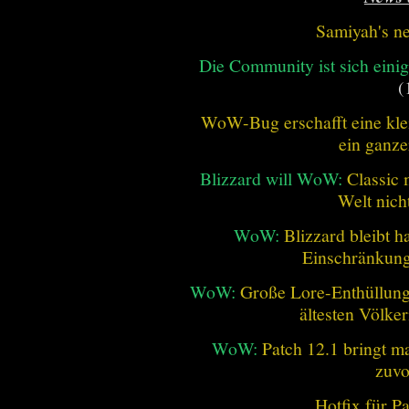
Samiyah's n
Die Community ist sich einig
(
WoW-Bug erschafft eine klei
ein ganze
Blizzard will WoW:
Classic 
Welt nich
WoW:
Blizzard bleibt h
Einschränkung
WoW:
Große Lore-Enthüllung 
ältesten Völke
WoW:
Patch 12.1 bringt ma
zuvo
Hotfix für P