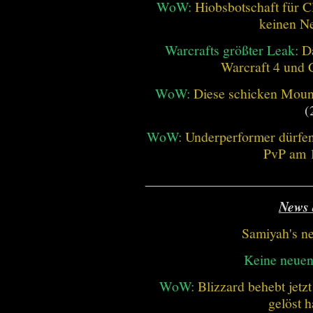
WoW:
Hiobsbotschaft für C
keinen Ne
Warcrafts größter Leak:
D
Warcraft 4 und 
WoW:
Diese schicken Mount
(
WoW:
Underperformer dürfen
PvP am 1
________________________
News 
Samiyah's n
Keine neue
WoW:
Blizzard behebt jetz
gelöst h