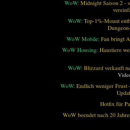
WoW:
Midnight Saison 2 -
vereinf
WoW:
Top-1%-Mount enthüll
Dungeon
WoW Mobile:
Fan bringt 
WoW Housing:
Haustiere we
WoW:
Blizzard verkauft 
Vide
WoW:
Endlich weniger Frust -
Updat
Hotfix für P
WoW beendet nach 20 Jahren 