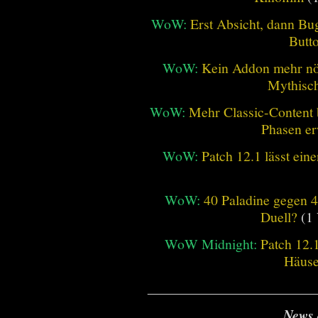
WoW:
Erst Absicht, dann Bug
Butt
WoW:
Kein Addon mehr nöt
Mythisch
WoW:
Mehr Classic-Content 
Phasen er
WoW:
Patch 12.1 lässt ein
WoW:
40 Paladine gegen 4
Duell?
(1 
WoW Midnight:
Patch 12.
Häus
________________________
News 