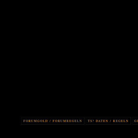
FORUMGOLD / FORUMREGELN
TS³ DATEN / REGELN
G