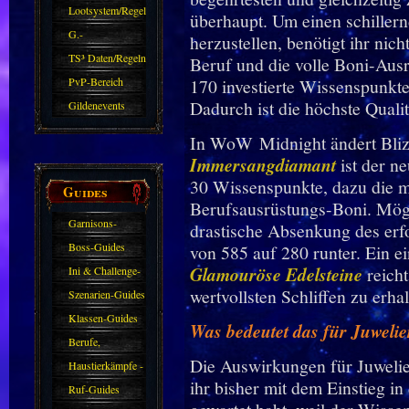
Zubehör
Lootsystem/Regeln
überhaupt. Um einen schiller
G.-
herzustellen, benötigt ihr nic
Sparkasse/Goldleihen
TS³ Daten/Regeln
Beruf und die volle Boni-Aus
PvP-Bereich
170 investierte Wissenspunkte
Dadurch ist die höchste Qualit
Gildenevents
In WoW Midnight ändert Blizz
Immersangdiamant
ist der n
30 Wissenspunkte, dazu die m
Guides
Berufsausrüstungs-Boni. Mögl
Garnisons-
drastische Absenkung des erfo
Guides
Boss-Guides
von 585 auf 280 runter. Ein e
Glamouröse Edelsteine
reich
Ini & Challenge-
wertvollsten Schliffen zu erhal
Guides
Szenarien-Guides
Klassen-Guides
Was bedeutet das für Juwelie
Berufe,
Die Auswirkungen für Juwelie
Farmkarten und
Haustierkämpfe -
ihr bisher mit dem Einstieg i
Haustiere
Guide
Ruf-Guides