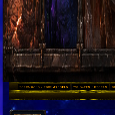
FORUMGOLD / FORUMREGELN
TS³ DATEN / REGELN
G