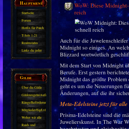
Hauptmenü
WoW: Diese Midnight-Ä
reich
Startseite
Forum
Hotfix für Patch
11.X
T-Sets 1-21
Auch für die Juwelenschleife
Realmstatus
Midnight so einiges. An welc
Links die jeder
Blizzard wortwörtlich geschlif
kennen sollte?!
Mit dem Start von Midnight übe
Oder nicht?
Berufe. Erst gestern berichtet
Gilde
Midnight das größte Problem 
geht es um die Neuerungen für
Über die Gilde
Änderungen, auf die ihr siche
(DAW)
Gildenregeln/Aufnahme
Ränge/Beförderungen
Meta-Edelsteine jetzt für alle
Mitglieder/Eq/Lvl
Prisma-Edelsteine sind die m
Woher wir alle
Juwelierskunst. In The War Wi
kommen.
Raids und
begehrtesten und gleichzeitig