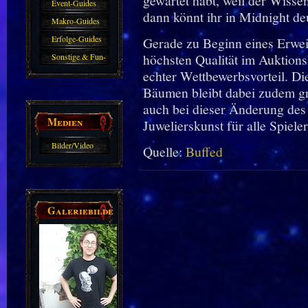
gewartet habt, weil der Wiss
Event-Guides
dann könnt ihr in Midnight deu
Makro-Guides
Erfolge-Guides
Gerade zu Beginn eines Erwei
höchsten Qualität im Auktionsh
Sonstige & Fun-
echter Wettbewerbsvorteil. Die
Guides
Bäumen bleibt dabei zudem gru
auch bei dieser Änderung des
Medien
Juwelierskunst für alle Spiel
Bilder/Video
Quelle:
Buffed
Galerie
Galeriebilder