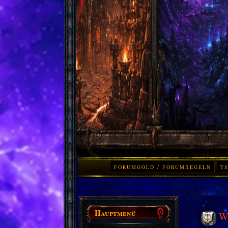
FORUMGOLD / FORUMREGELN
TS
Hauptmenü
Wo