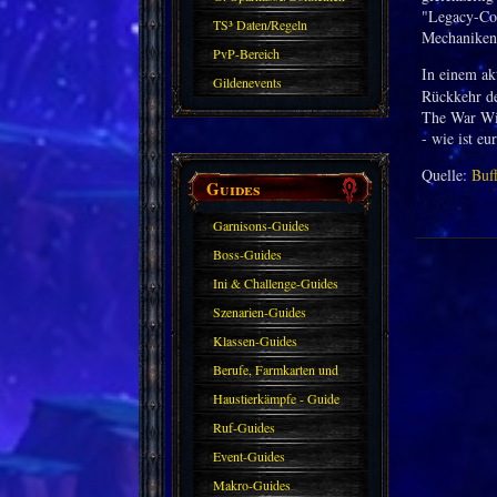
"Legacy-Con
TS³ Daten/Regeln
Mechaniken
PvP-Bereich
In einem ak
Gildenevents
Rückkehr de
The War Wit
- wie ist e
Quelle:
Buf
Guides
Garnisons-Guides
Boss-Guides
Ini & Challenge-Guides
Szenarien-Guides
Klassen-Guides
Berufe, Farmkarten und
Haustiere
Haustierkämpfe - Guide
Ruf-Guides
Event-Guides
Makro-Guides