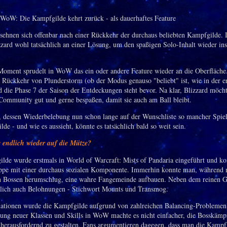
 sehnen sich offenbar nach einer Rückkehr der durchaus beliebten Kampfgilde. 
izzard wohl tatsächlich an einer Lösung, um den spaßigen Solo-Inhalt wieder ins
oment sprudelt in WoW das ein oder andere Feature wieder an die Oberfläche
e Rückkehr von Plunderstorm (ob der Modus genauso "beliebt" ist, wie in der e
 die Phase 7 der Saison der Entdeckungen steht bevor. Na klar, Blizzard möcht
Community gut und gerne bespaßen, damit sie auch am Ball bleibt.
, dessen Wiederbelebung nun schon lange auf der Wunschliste so mancher Spieler
de - und wie es aussieht, könnte es tatsächlich bald so weit sein.
 endlich wieder auf die Mütze?
lde wurde erstmals in World of Warcraft: Mists of Pandaria eingeführt und ko
pe mit einer durchaus sozialen Komponente. Immerhin konnte man, während 
n Bossen herumschlug, eine wahre Fangemeinde aufbauen. Neben dem reinen 
rlich auch Belohnungen - Stichwort Mounts und Transmog.
ationen wurde die Kampfgilde aufgrund von zahlreichen Balancing-Problemen 
ung neuer Klassen und Skills in WoW machte es nicht einfacher, die Bosskämpf
g herausfordernd zu gestalten. Fans argumentieren dagegen, dass man die Kampfg