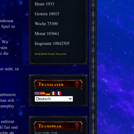
Heute
1933
Gestern
10015
Indessen
Woche
75309
 Spiel zu
Monat
103661
. Wir
Insgesamt
10842505
rsten
e die
Kubik-Rubik Joomla! Extensions
 steht, ist
Translater
mbinierte
man sich
Gameplay
entfernt.
Teamspeak
e fair und
ilde als
Error Code: 1538