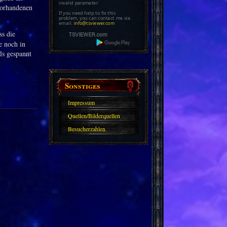
invalid parameter
vorhandenen
If you need help to fix this
problem, you can contact me via
email:
info@tsviewer.com
ss die
e noch in
ls gespannt
Sonstiges
Impressum
Quellen/Bilderquellen
Besucherzahlen