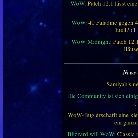
WoW:
Patch 12.1 lässt ein
WoW:
40 Paladine gegen 4
Duell?
(1 
WoW Midnight:
Patch 12.
Häus
________________________
News 
Samiyah's n
Die Community ist sich einig
(
WoW-Bug erschafft eine klei
ein ganze
Blizzard will WoW:
Classic 