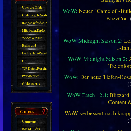
Über die Gilde
WoW:
Neuer "Camelot"-Build
(DAW)
Gildenregeln/Aufnahme
BlizzCon
(
Ränge/Beförderungen
Mitglieder/Eq/Lvl
Woher wir alle
WoW Midnight Saison 2:
Lo
kommen.
Raids und
1-Inha
Zubehör
Lootsystem/Regeln
WoW Midnight Saison 2:
G.-
Tiefenfor
Sparkasse/Goldleihen
TS³ Daten/Regeln
WoW:
Der neue Tiefen-Bos
PvP-Bereich
(
Gildenevents
WoW Patch 12.1:
Blizzard 
Content 
Guides
WoW verbessert nach knapp 
(
Garnisons-
Guides
Boss-Guides