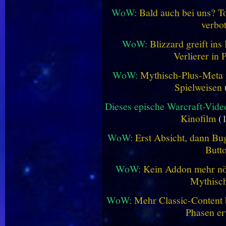
WoW:
Bald auch bei uns? 
verbo
WoW:
Blizzard greift in
Verlierer in 
WoW:
Mythisch-Plus-Meta in
Spielweisen
Dieses epische Warcraft-Vide
Kinofilm
(1
WoW:
Erst Absicht, dann Bug
Butt
WoW:
Kein Addon mehr nöt
Mythisch
WoW:
Mehr Classic-Content 
Phasen er