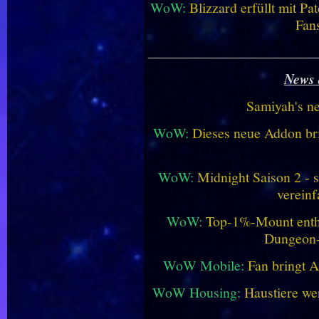
WoW:
Blizzard erfüllt mit P
Fan
________________________
News 
Samiyah's n
WoW:
Dieses neue Addon bri
WoW:
Midnight Saison 2 -
vereinf
WoW:
Top-1%-Mount enthüll
Dungeon
WoW Mobile:
Fan bringt 
WoW Housing:
Haustiere we