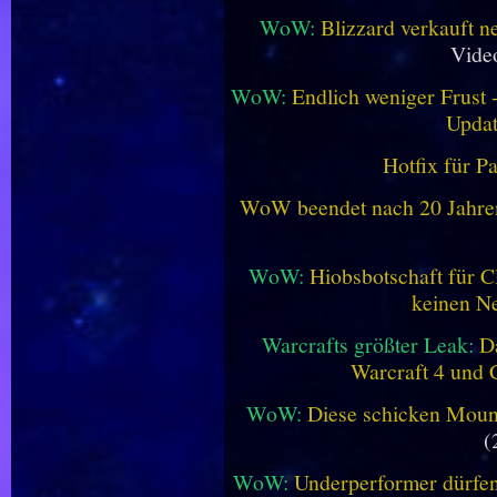
WoW:
Blizzard verkauft 
Vide
WoW:
Endlich weniger Frust -
Updat
Hotfix für P
WoW beendet nach 20 Jahren 
WoW:
Hiobsbotschaft für C
keinen Ne
Warcrafts größter Leak:
D
Warcraft 4 und 
WoW:
Diese schicken Mount
(
WoW:
Underperformer dürfen