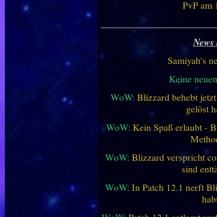
PvP am 1
________________________
News 
Samiyah's n
Keine neue
WoW:
Blizzard behebt jetz
gelöst h
WoW:
Kein Spaß erlaubt - Bl
Metho
WoW:
Blizzard verspricht co
sind entt
WoW:
In Patch 12.1 nerft B
hab