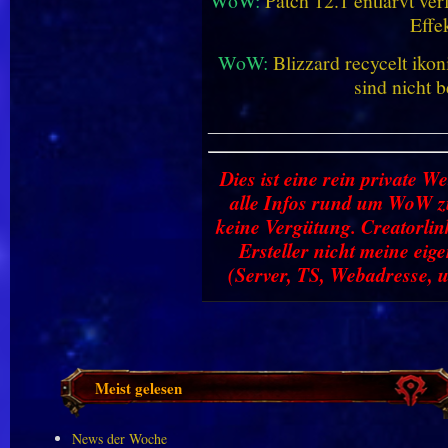
WoW:
Patch 12.1 entlarvt ve
Effe
WoW:
Blizzard recycelt iko
sind nicht b
________________________
Dies ist eine rein private We
alle Infos rund um WoW zu
keine Vergütung. Creatorlin
Ersteller nicht meine ei
(Server, TS, Webadresse, u
Meist gelesen
News der Woche