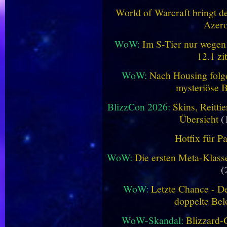
World of Warcraft bringt de
Azero
WoW:
Im S-Tier nur wegen
12.1 zi
WoW:
Nach Housing folge
mysteriöse B
BlizzCon 2026:
Skins, Reitt
Übersicht
(
Hotfix für P
WoW:
Die ersten Meta-Klasse
(
WoW:
Letzte Chance - D
doppelte Be
WoW-Skandal:
Blizzard-