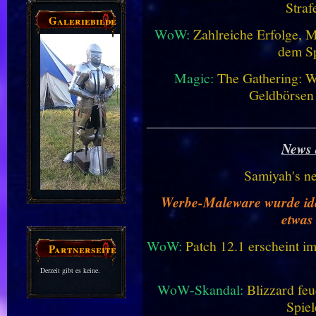
Straf
Galeriebilder
WoW:
Zahlreiche Erfolge, 
dem Sp
Magic:
The Gathering: W
Geldbörsen
________________________
News 
Samiyah's n
Werbe-Maleware wurde ident
etwas
WoW:
Patch 12.1 erscheint im
Partnerseiten
Derzeit gibt es keine.
WoW-Skandal:
Blizzard feu
Spiel