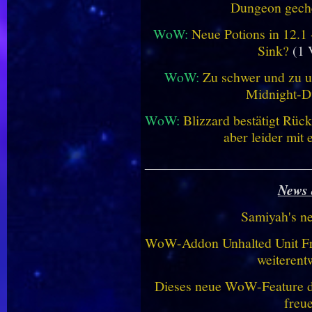
Dungeon geche
WoW:
Neue Potions in 12.1
Sink?
(1 
WoW:
Zu schwer und zu un
Midnight-
WoW:
Blizzard bestätigt Rü
aber leider mit
________________________
News 
Samiyah's n
WoW-Addon Unhalted Unit Fr
weiterent
Dieses neue WoW-Feature dü
freu