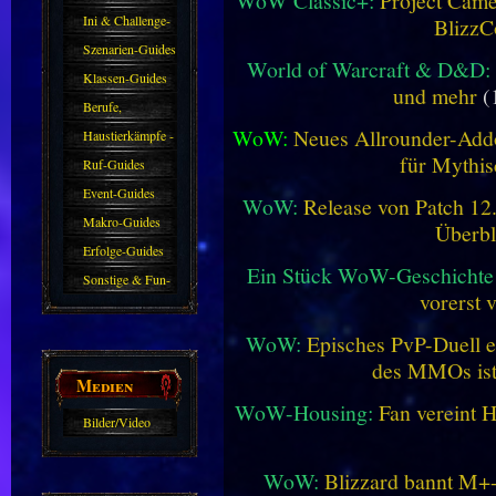
WoW Classic+:
Project Camel
Ini & Challenge-
BlizzC
Guides
Szenarien-Guides
World of Warcraft & D&D:
Klassen-Guides
und mehr
(
Berufe,
WoW:
Neues Allrounder-Addo
Farmkarten und
Haustierkämpfe -
für Mythis
Haustiere
Guide
Ruf-Guides
Event-Guides
WoW:
Release von Patch 12.1
Makro-Guides
Überbl
Erfolge-Guides
Ein Stück WoW-Geschichte 
Sonstige & Fun-
vorerst 
Guides
WoW:
Episches PvP-Duell e
des MMOs is
Medien
WoW-Housing:
Fan vereint 
Bilder/Video
Galerie
WoW:
Blizzard bannt M+-